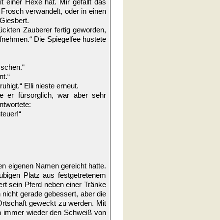
 einer Hexe hat. Mir gefällt das
 Frosch verwandelt, oder in einen
Giesbert.
ckten Zauberer fertig geworden,
fnehmen.“ Die Spiegelfee hustete
sschen.“
nt.“
higt.“ Elli nieste erneut.
e er fürsorglich, war aber sehr
ntwortete:
teuer!“
en eigenen Namen gereicht hatte.
bigen Platz aus festgetretenem
ert sein Pferd neben einer Tränke
 nicht gerade gebessert, aber die
Ortschaft geweckt zu werden. Mit
ich immer wieder den Schweiß von