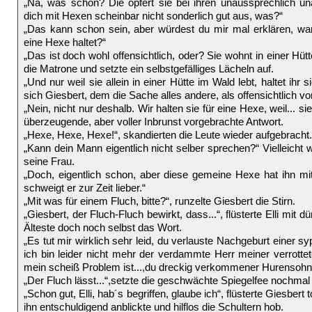
„Na, was schon? Die opfert sie bei ihren unaussprechlich un
dich mit Hexen scheinbar nicht sonderlich gut aus, was?“
„Das kann schon sein, aber würdest du mir mal erklären, war
eine Hexe haltet?“
„Das ist doch wohl offensichtlich, oder? Sie wohnt in einer Hütt
die Matrone und setzte ein selbstgefälliges Lächeln auf.
„Und nur weil sie allein in einer Hütte im Wald lebt, haltet ihr 
sich Giesbert, dem die Sache alles andere, als offensichtlich v
„Nein, nicht nur deshalb. Wir halten sie für eine Hexe, weil... sie
überzeugende, aber voller Inbrunst vorgebrachte Antwort.
„Hexe, Hexe, Hexe!“, skandierten die Leute wieder aufgebracht.
„Kann dein Mann eigentlich nicht selber sprechen?“ Vielleicht wa
seine Frau.
„Doch, eigentlich schon, aber diese gemeine Hexe hat ihn mi
schweigt er zur Zeit lieber.“
„Mit was für einem Fluch, bitte?“, runzelte Giesbert die Stirn.
„Giesbert, der Fluch-Fluch bewirkt, dass...“, flüsterte Elli mit 
Älteste doch noch selbst das Wort.
„Es tut mir wirklich sehr leid, du verlauste Nachgeburt einer sy
ich bin leider nicht mehr der verdammte Herr meiner verrott
mein scheiß Problem ist...,du dreckig verkommener Hurensohn
„Der Fluch lässt...“,setzte die geschwächte Spiegelfee nochmal 
„Schon gut, Elli, hab´s begriffen, glaube ich“, flüsterte Giesber
ihn entschuldigend anblickte und hilflos die Schultern hob.