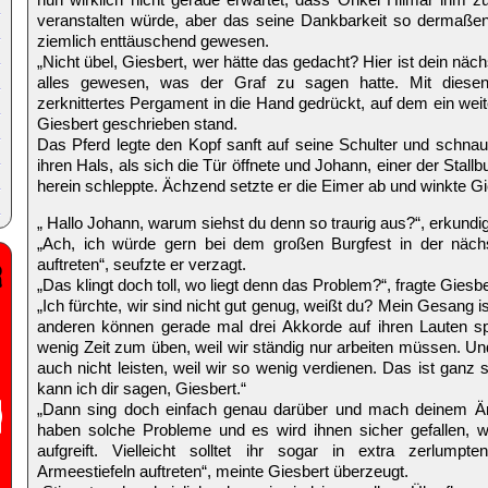
veranstalten würde, aber das seine Dankbarkeit so dermaße
ziemlich enttäuschend gewesen.
„Nicht übel, Giesbert, wer hätte das gedacht? Hier ist dein näch
alles gewesen, was der Graf zu sagen hatte. Mit diese
zerknittertes Pergament in die Hand gedrückt, auf dem ein w
Giesbert geschrieben stand.
Das Pferd legte den Kopf sanft auf seine Schulter und schnaub
ihren Hals, als sich die Tür öffnete und Johann, einer der Sta
herein schleppte. Ächzend setzte er die Eimer ab und winkte Gi
„ Hallo Johann, warum siehst du denn so traurig aus?“, erkundigt
„Ach, ich würde gern bei dem großen Burgfest in der näc
auftreten“, seufzte er verzagt.
„Das klingt doch toll, wo liegt denn das Problem?“, fragte Giesb
„Ich fürchte, wir sind nicht gut genug, weißt du? Mein Gesang i
anderen können gerade mal drei Akkorde auf ihren Lauten spi
wenig Zeit zum üben, weil wir ständig nur arbeiten müssen. Un
auch nicht leisten, weil wir so wenig verdienen. Das ist ganz 
kann ich dir sagen, Giesbert.“
„Dann sing doch einfach genau darüber und mach deinem Ärge
haben solche Probleme und es wird ihnen sicher gefallen, 
aufgreift. Vielleicht solltet ihr sogar in extra zerlumpt
Armeestiefeln auftreten“, meinte Giesbert überzeugt.