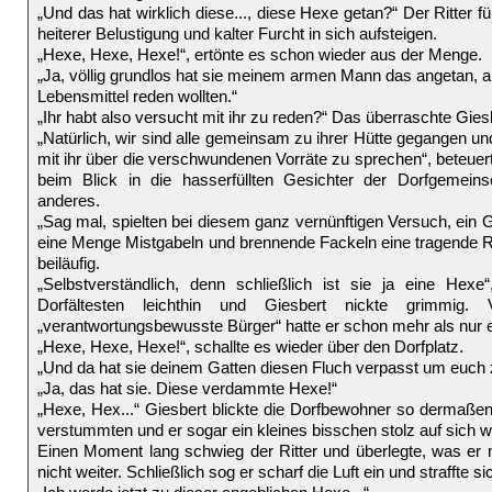
„Und das hat wirklich diese..., diese Hexe getan?“ Der Ritter 
heiterer Belustigung und kalter Furcht in sich aufsteigen.
„Hexe, Hexe, Hexe!“, ertönte es schon wieder aus der Menge.
„Ja, völlig grundlos hat sie meinem armen Mann das angetan, als
Lebensmittel reden wollten.“
„Ihr habt also versucht mit ihr zu reden?“ Das überraschte Gies
„Natürlich, wir sind alle gemeinsam zu ihrer Hütte gegangen u
mit ihr über die verschwundenen Vorräte zu sprechen“, beteuert
beim Blick in die hasserfüllten Gesichter der Dorfgemein
anderes.
„Sag mal, spielten bei diesem ganz vernünftigen Versuch, ein Ge
eine Menge Mistgabeln und brennende Fackeln eine tragende Rol
beiläufig.
„Selbstverständlich, denn schließlich ist sie ja eine Hex
Dorfältesten leichthin und Giesbert nickte grimmig.
„verantwortungsbewusste Bürger“ hatte er schon mehr als nur e
„Hexe, Hexe, Hexe!“, schallte es wieder über den Dorfplatz.
„Und da hat sie deinem Gatten diesen Fluch verpasst um euch 
„Ja, das hat sie. Diese verdammte Hexe!“
„Hexe, Hex...“ Giesbert blickte die Dorfbewohner so dermaßen 
verstummten und er sogar ein kleines bisschen stolz auf sich w
Einen Moment lang schwieg der Ritter und überlegte, was er n
nicht weiter. Schließlich sog er scharf die Luft ein und straffte si