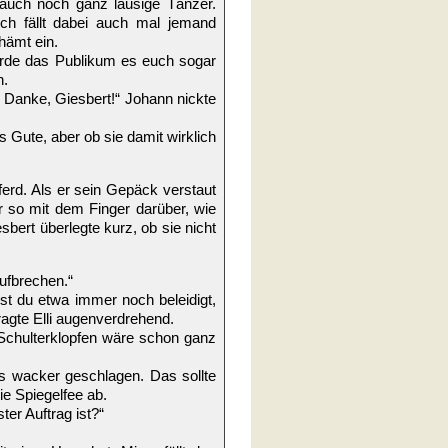
 auch noch ganz lausige Tänzer.
ich fällt dabei auch mal jemand
hämt ein.
t würde das Publikum es euch sogar
n.
r. Danke, Giesbert!“ Johann nickte
 Gute, aber ob sie damit wirklich
ferd. Als er sein Gepäck verstaut
hr so mit dem Finger darüber, wie
sbert überlegte kurz, ob sie nicht
aufbrechen.“
st du etwa immer noch beleidigt,
agte Elli augenverdrehend.
 Schulterklopfen wäre schon ganz
s wacker geschlagen. Das sollte
ie Spiegelfee ab.
ter Auftrag ist?“