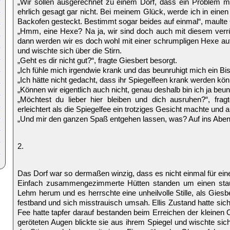
„Wir sollen ausgerechnet zu einem Dorf, dass ein Problem mit
ehrlich gesagt gar nicht. Bei meinem Glück, werde ich in einen
Backofen gesteckt. Bestimmt sogar beides auf einmal“, maulte 
„Hmm, eine Hexe? Na ja, wir sind doch auch mit diesem verrü
dann werden wir es doch wohl mit einer schrumpligen Hexe au
und wischte sich über die Stirn.
„Geht es dir nicht gut?“, fragte Giesbert besorgt.
„Ich fühle mich irgendwie krank und das beunruhigt mich ein Bi
„Ich hätte nicht gedacht, dass ihr Spiegelfeen krank werden kön
„Können wir eigentlich auch nicht, genau deshalb bin ich ja beunru
„Möchtest du lieber hier bleiben und dich ausruhen?“, fragt
erleichtert als die Spiegelfee ein trotziges Gesicht machte und a
„Und mir den ganzen Spaß entgehen lassen, was? Auf ins Aben
2.
Das Dorf war so dermaßen winzig, dass es nicht einmal für ein
Einfach zusammengezimmerte Hütten standen um einen stau
Lehm herum und es herrschte eine unheilvolle Stille, als Giesb
festband und sich misstrauisch umsah. Ellis Zustand hatte sich
Fee hatte tapfer darauf bestanden beim Erreichen der kleinen 
geröteten Augen blickte sie aus ihrem Spiegel und wischte s