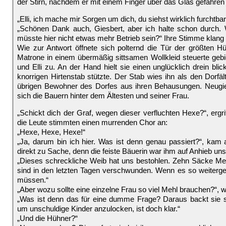
der Stirn, nachdem er mit einem Finger über das Glas gefahren
„Elli, ich mache mir Sorgen um dich, du siehst wirklich furchtbar
„Schönen Dank auch, Giesbert, aber ich halte schon durch.
müsste hier nicht etwas mehr Betrieb sein?“ Ihre Stimme klang 
Wie zur Antwort öffnete sich polternd die Tür der größten H
Matrone in einem übermäßig sittsamen Wollkleid steuerte gebie
und Elli zu. An der Hand hielt sie einen unglücklich drein bl
knorrigen Hirtenstab stützte. Der Stab wies ihn als den Dorf
übrigen Bewohner des Dorfes aus ihren Behausungen. Neugie
sich die Bauern hinter dem Ältesten und seiner Frau.
„Schickt dich der Graf, wegen dieser verfluchten Hexe?“, ergr
die Leute stimmten einen murrenden Chor an:
„Hexe, Hexe, Hexe!“
„Ja, darum bin ich hier. Was ist denn genau passiert?“, ka
direkt zu Sache, denn die feiste Bäuerin war ihm auf Anhieb un
„Dieses schreckliche Weib hat uns bestohlen. Zehn Säcke M
sind in den letzten Tagen verschwunden. Wenn es so weiterge
müssen.“
„Aber wozu sollte eine einzelne Frau so viel Mehl brauchen?“, w
„Was ist denn das für eine dumme Frage? Daraus backt sie s
um unschuldige Kinder anzulocken, ist doch klar.“
„Und die Hühner?“