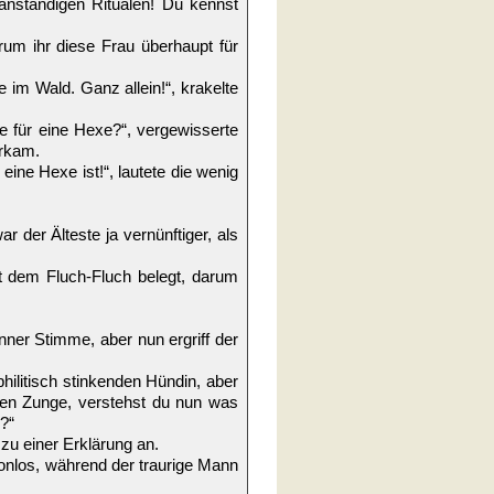
anständigen Ritualen! Du kennst
um ihr diese Frau überhaupt für
e im Wald. Ganz allein!“, krakelte
sie für eine Hexe?“, vergewisserte
orkam.
 eine Hexe ist!“, lautete die wenig
r der Älteste ja vernünftiger, als
t dem Fluch-Fluch belegt, darum
dünner Stimme, aber nun ergriff der
philitisch stinkenden Hündin, aber
eten Zunge, verstehst du nun was
?“
zu einer Erklärung an.
t tonlos, während der traurige Mann