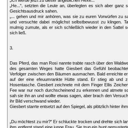
„Ich werde jetzt zu dieser angeblichen Hexe...“
„He...“, setzten die Leute an, überlegten es sich aber ganz s
Gesichtsausdruck sahen.
„... gehen und mir anhören, was sie zu euren Vorwürfen zu s
und versuchte dabei möglichst selbstbewusst zu klingen. T
mulmig zumute, als er sich schließlich wieder in den Sattel 
sich ließ.
3.
Das Pferd, das man Rosi nannte trabte rasch über den Wald
des gesamten Weges hatte Giesbert das Gefühl beobachtet
Verfolger zwischen den Bäumen ausmachen. Bald erreichte er 
auf der eine efeuumrankte Hütte stand. Er stieg ab und 
Hosentasche. Giesbert zeichnete mit dem Finger Ellis Zeiche
Fee war nur noch durchscheinend zu erkennen und atmete sc
sah sie ihn an und wollte etwas sagen, aber brach den Versuc
ihr Bild verschwand wieder.
Giesbert starrte entsetzt auf den Spiegel, als plötzlich hinter i
„Du möchtest zu mir?“ Er schluckte trocken und drehte sich la
ihm entfernt stand eine junge Frau. Sie trug ein bunt gemustert