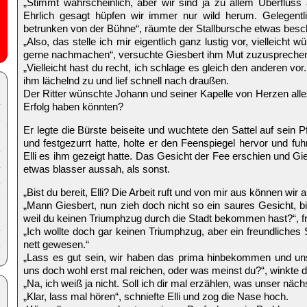
„Stimmt wahrscheinlich, aber wir sind ja zu allem Überfluss
Ehrlich gesagt hüpfen wir immer nur wild herum. Gelegentl
betrunken von der Bühne“, räumte der Stallbursche etwas besc
„Also, das stelle ich mir eigentlich ganz lustig vor, vielleich
gerne nachmachen“, versuchte Giesbert ihm Mut zuzuspreche
„Vielleicht hast du recht, ich schlage es gleich den anderen vo
ihm lächelnd zu und lief schnell nach draußen.
Der Ritter wünschte Johann und seiner Kapelle von Herzen alles
Erfolg haben könnten?
Er legte die Bürste beiseite und wuchtete den Sattel auf sein P
und festgezurrt hatte, holte er den Feenspiegel hervor und fu
Elli es ihm gezeigt hatte. Das Gesicht der Fee erschien und Gie
etwas blasser aussah, als sonst.
„Bist du bereit, Elli? Die Arbeit ruft und von mir aus können wir 
„Mann Giesbert, nun zieh doch nicht so ein saures Gesicht, bi
weil du keinen Triumphzug durch die Stadt bekommen hast?“, fr
„Ich wollte doch gar keinen Triumphzug, aber ein freundliches
nett gewesen.“
„Lass es gut sein, wir haben das prima hinbekommen und un
uns doch wohl erst mal reichen, oder was meinst du?“, winkte d
„Na, ich weiß ja nicht. Soll ich dir mal erzählen, was unser nächs
„Klar, lass mal hören“, schniefte Elli und zog die Nase hoch.