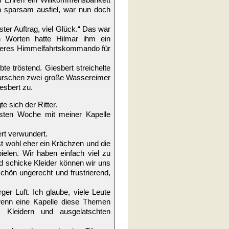
n sparsam ausfiel, war nun doch
ster Auftrag, viel Glück.“ Das war
n Worten hatte Hilmar ihm ein
eiteres Himmelfahrtskommando für
te tröstend. Giesbert streichelte
llburschen zwei große Wassereimer
esbert zu.
e sich der Ritter.
hsten Woche mit meiner Kapelle
ert verwundert.
st wohl eher ein Krächzen und die
elen. Wir haben einfach viel zu
d schicke Kleider können wir uns
schön ungerecht und frustrierend,
r Luft. Ich glaube, viele Leute
wenn eine Kapelle diese Themen
en Kleidern und ausgelatschten