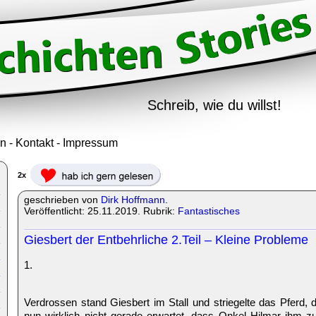
Schreib, wie du willst!
in
-
Kontakt
-
Impressum
2x
geschrieben von
Dirk Hoffmann
.
Veröffentlicht: 25.11.2019. Rubrik:
Fantastisches
Giesbert der Entbehrliche 2.Teil – Kleine Probleme
1.
Verdrossen stand Giesbert im Stall und striegelte das Pferd, 
nun wirklich nicht gerade erwartet, dass Onkel Hilmar ihm 