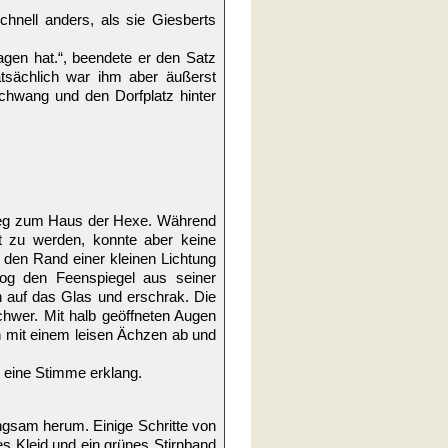
chnell anders, als sie Giesberts
agen hat.“, beendete er den Satz
atsächlich war ihm aber äußerst
schwang und den Dorfplatz hinter
weg zum Haus der Hexe. Während
 zu werden, konnte aber keine
den Rand einer kleinen Lichtung
zog den Feenspiegel aus seiner
n auf das Glas und erschrak. Die
hwer. Mit halb geöffneten Augen
h mit einem leisen Ächzen ab und
hm eine Stimme erklang.
ngsam herum. Einige Schritte von
es Kleid und ein grünes Stirnband