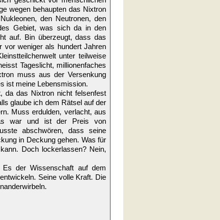
olge wegen behaupten das Nixtron
 Nukleonen, den Neutronen, den
des Gebiet, was sich da in den
cht auf. Bin überzeugt, dass das
r vor weniger als hundert Jahren
instteilchenwelt unter teilweise
isst Tageslicht, millionenfaches
Nixtron muss aus der Versenkung
s ist meine Lebensmission.
, da das Nixtron nicht felsenfest
ls glaube ich dem Rätsel auf der
n. Muss erdulden, verlacht, aus
as war und ist der Preis von
Musste abschwören, dass seine
ckung in Deckung gehen. Was für
 kann. Doch lockerlassen? Nein,
. Es der Wissenschaft auf dem
 entwickeln. Seine volle Kraft. Die
inanderwirbeln.