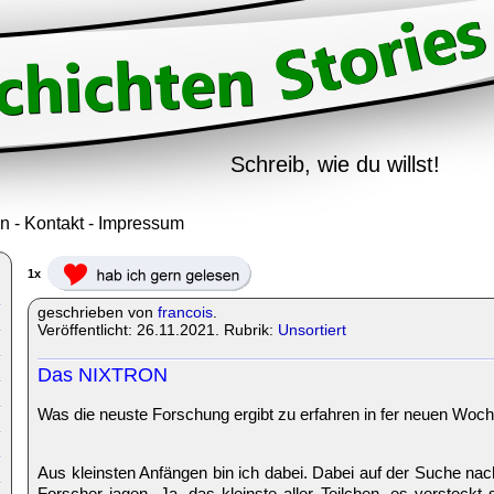
Schreib, wie du willst!
in
-
Kontakt
-
Impressum
1x
geschrieben von
francois
.
Veröffentlicht: 26.11.2021. Rubrik:
Unsortiert
Das NIXTRON
Was die neuste Forschung ergibt zu erfahren in fer neuen Woc
Aus kleinsten Anfängen bin ich dabei. Dabei auf der Suche nac
Forscher jagen. Ja, das kleinste aller Teilchen, es versteckt