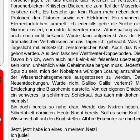
Forscherblicken. Kritischen Blicken, die zum Teil der Misserf
existiere nicht. Es bestehe gar kein Raum mehr neben den
Protonen, den Plutonen sowie den Elektronen. Ein spannen
Elementarteilchen tummelt. Ich jedenfalls gebe die Suche ni
Nixtron existiert, nur entdeckt werden muss. Atomspaltung wa
auch noch nicht bekannt. Wurde dann aufgedeckt. Aus der Kle
dramatischen Verhältnissen an das Tageslicht gebracht. Was he
Tageslicht mit entsetzlich zerstörerischer Kraft. Auch das 
geholt werden. Aus dem falschen Welttheater-Doppelboden. Die
Davon bin ich, wenn auch nur klein-klein felsenfest überzeugt
sein kann, unheimlich viele Geheimnisse bergen muss. Jedenfal
Spur zu sein, mich der Nobelpreis würdigen Lösung anzunäher
der Wissenschaftsgemeinde ausgestossen zu werden. D
Neuentdeckungen. Wurde nicht Galileo Galilei verfemt? 
Entdeckung eine Blasphemie darstelle. Von der eigenen Entde
ein schweres, ja schlimmes Schicksal, das auch mir drohen
niemals!
Bin doch bereits so nahe dran. Werde das Nixtron heben
Silbertablett darbieten. Heute Nacht bereits. Soll es seine Kraft
Wissenschaft auf den Kopf stellen. All ihre Erkenntnisse durche
Jetzt, jetzt habe ich eines in meinem Netz!
Ich juble!