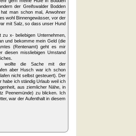
sehr gern meine Hufe in Bodden
ondern der Greifswalder Bodden
n hat man schon mal, Anwohner
es wohl Binnengewässer, vor der
war mit Salz, so dass unser Hund
 zu x- beliebigen Unternehmen,
r an und bekomme mein Geld (die
amtes (Rentenamt) geht es mir
er diesen missliebigen Umstand
liches.
h wollte die Sache mit der
lafen aber Husch war ich schon
fen nicht selbst gesteuert). Der
 habe ich ständig Urlaub weil ich
enheit, aus ziemlicher Nähe, in
atz Peenemünde) zu blicken. Ich
er, war der Aufenthalt in diesem