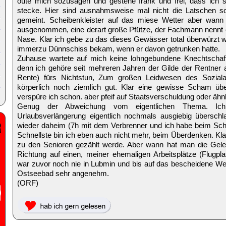
oute mich sozusagen und gestehe frank und frei, dass ich 
stecke. Hier sind ausnahmsweise mal nicht die Latschen s
gemeint. Scheibenkleister auf das miese Wetter aber wan
ausgenommen, eine derart große Pfütze, der Fachmann nennt 
Nase. Klar ich gebe zu das dieses Gewässer total überwürzt 
immerzu Dünnschiss bekam, wenn er davon getrunken hatte.
Zuhause wartete auf mich keine lohngebundene Knechtschaft
denn ich gehöre seit mehreren Jahren der Gilde der Rentne
Rente) fürs Nichtstun, Zum großen Leidwesen des Sozial
körperlich noch ziemlich gut. Klar eine gewisse Scham üb
verspüre ich schon. aber pfeif auf Staatsverschuldung oder ähn
Genug der Abweichung vom eigentlichen Thema. Ic
Urlaubsverlängerung eigentlich nochmals ausgiebig übersch
wieder daheim (7h mit dem Verbrenner und ich habe beim Schla
Schnellste bin ich eben auch nicht mehr, beim Überdenken. Klar
zu den Senioren gezählt werde. Aber wann hat man die Geleg
Richtung auf einen, meiner ehemaligen Arbeitsplätze (Flugpl
war zuvor noch nie in Lubmin und bis auf das bescheidene Wett
Ostseebad sehr angenehm.
(ORF)