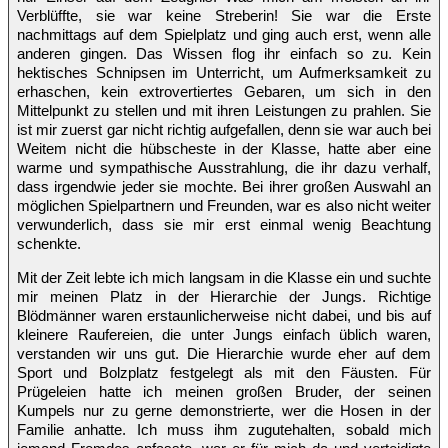
Verblüffte, sie war keine Streberin! Sie war die Erste
nachmittags auf dem Spielplatz und ging auch erst, wenn alle
anderen gingen. Das Wissen flog ihr einfach so zu. Kein
hektisches Schnipsen im Unterricht, um Aufmerksamkeit zu
erhaschen, kein extrovertiertes Gebaren, um sich in den
Mittelpunkt zu stellen und mit ihren Leistungen zu prahlen. Sie
ist mir zuerst gar nicht richtig aufgefallen, denn sie war auch bei
Weitem nicht die hübscheste in der Klasse, hatte aber eine
warme und sympathische Ausstrahlung, die ihr dazu verhalf,
dass irgendwie jeder sie mochte. Bei ihrer großen Auswahl an
möglichen Spielpartnern und Freunden, war es also nicht weiter
verwunderlich, dass sie mir erst einmal wenig Beachtung
schenkte.
Mit der Zeit lebte ich mich langsam in die Klasse ein und suchte
mir meinen Platz in der Hierarchie der Jungs. Richtige
Blödmänner waren erstaunlicherweise nicht dabei, und bis auf
kleinere Raufereien, die unter Jungs einfach üblich waren,
verstanden wir uns gut. Die Hierarchie wurde eher auf dem
Sport und Bolzplatz festgelegt als mit den Fäusten. Für
Prügeleien hatte ich meinen großen Bruder, der seinen
Kumpels nur zu gerne demonstrierte, wer die Hosen in der
Familie anhatte. Ich muss ihm zugutehalten, sobald mich