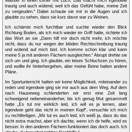
Wasser in einen Eimer mit Loch. Das macht mich irgendwie
traurig und auch wütend, weil ich das Gefühl habe, meine Zeit
zu vergeuden.“ Dabei schaute sie mir in die Augen und ich
glaubte zu sehen, dass sie kurz davor war zu Weinen.
Ich schämte mich furchtbar und suchte wieder den Blick
Richtung Boden, als ich mich wieder im Griff hatte, richtete ich
das Wort an sie „Dann hilf mir doch nicht mehr, ich möchte
nicht, dass du nur wegen der blöden Rechtschreibung traurig
und wütend auf mich bist. Ich komme schon klar und kann
meine 5 ja mit anderen Fächern ausgleichen.“ Abrupt drehte sie
sich um und ging. Ich glaubte, ein leises Schluchzen zu hören,
und wollte ihr hinterhergehen, aber meine Beine hatten andere
Pläne.
Im Sportunterricht hatten wir keine Möglichkeit, miteinander zu
reden und irgendwie ging sie mir auch aus dem Weg. Auf dem
nach Hauseweg schlenderten wir erst eine Zeit lang
schweigend nebeneinanderher, bis ich genug Mut gesammelt
hatte „Es tut mir wirklich leid, ich will es ja lernen, aber
irgendwie geht das nicht in meinen Kopf“, versuchte ich mich
zu rechtfertigen. „Mir tut es auch leid, ich weiß ja, dass du das
nicht extra machst, aber ich dachte, wenn ich dir helfe, wird es
besser. In den anderen Fächern funktioniert das doch auch. Ich