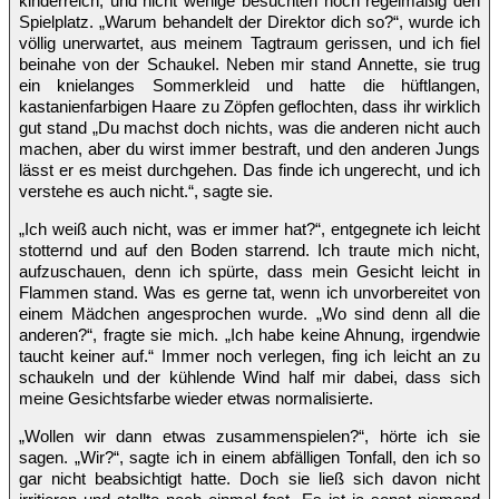
kinderreich, und nicht wenige besuchten noch regelmäßig den
Spielplatz. „Warum behandelt der Direktor dich so?“, wurde ich
völlig unerwartet, aus meinem Tagtraum gerissen, und ich fiel
beinahe von der Schaukel. Neben mir stand Annette, sie trug
ein knielanges Sommerkleid und hatte die hüftlangen,
kastanienfarbigen Haare zu Zöpfen geflochten, dass ihr wirklich
gut stand „Du machst doch nichts, was die anderen nicht auch
machen, aber du wirst immer bestraft, und den anderen Jungs
lässt er es meist durchgehen. Das finde ich ungerecht, und ich
verstehe es auch nicht.“, sagte sie.
„Ich weiß auch nicht, was er immer hat?“, entgegnete ich leicht
stotternd und auf den Boden starrend. Ich traute mich nicht,
aufzuschauen, denn ich spürte, dass mein Gesicht leicht in
Flammen stand. Was es gerne tat, wenn ich unvorbereitet von
einem Mädchen angesprochen wurde. „Wo sind denn all die
anderen?“, fragte sie mich. „Ich habe keine Ahnung, irgendwie
taucht keiner auf.“ Immer noch verlegen, fing ich leicht an zu
schaukeln und der kühlende Wind half mir dabei, dass sich
meine Gesichtsfarbe wieder etwas normalisierte.
„Wollen wir dann etwas zusammenspielen?“, hörte ich sie
sagen. „Wir?“, sagte ich in einem abfälligen Tonfall, den ich so
gar nicht beabsichtigt hatte. Doch sie ließ sich davon nicht