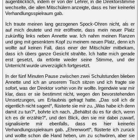
augenblicklich, indem er von der Lehrer, in die Direktorstimme
wechselte, die allen Mitschülern anzeigte, dass es hier keinerlei
Verhandlungsspielraum gab.
Ich traute meinen lang gezogenen Spock-Ohren nicht, als er
auf mich deutete und mir eröffnete, dass mein neuer Platz
zukünftig links neben Annette war. Ich nahm meinen Ranzen
und ging mit gesenktem Kopf zu meinem neuen Platz, denn ich
wollte auf keinen Fall, dass einer der Mitschüler mitbekam,
dass ich übers ganze Gesicht strahlte. Ich hatte mich gerade
erst gesetzt, da ertönte wieder seine Stimme, und der
Unterricht wurde unverzüglich fortgesetzt.
In der fünf Minuten Pause zwischen zwei Schulstunden blieben
Annette und ich an unserem Tisch sitzen und ich fragte sie
sofort, was der Direktor vorhin von ihr wollte. Irgendwie war mir
klar, dass er sie bestimmt nicht, wegen den bevorstehenden
Umsetzungen, um Erlaubnis gefragt hatte. „Das soll ich dir
eigentlich nicht sagen!“, flüsterte sie mir zu. „Was habe ich denn
damit zu tun?“, bohrte ich nach. „Behältst du es für dich, wenn
ich es dir erzähle?“, und den Blick, den sie mir dabei zuwarf,
signalisierte mir ebenfalls, dass es hier keinerlei
Verhandlungsspielraum gab. „Ehrenwort!“, flüsterte ich zurück
und wollte schon die Hand heben, um zu schwören, aber sie