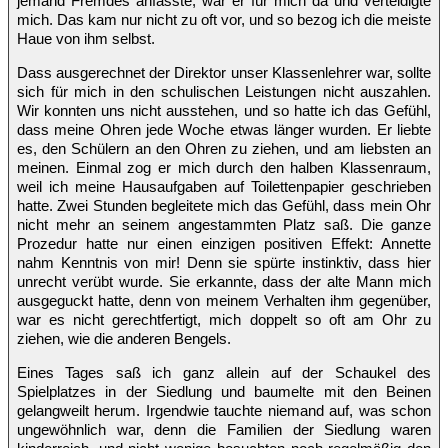
jemand Fremdes anfasste, war er für mich da und verteidigte
mich. Das kam nur nicht zu oft vor, und so bezog ich die meiste
Haue von ihm selbst.
Dass ausgerechnet der Direktor unser Klassenlehrer war, sollte
sich für mich in den schulischen Leistungen nicht auszahlen.
Wir konnten uns nicht ausstehen, und so hatte ich das Gefühl,
dass meine Ohren jede Woche etwas länger wurden. Er liebte
es, den Schülern an den Ohren zu ziehen, und am liebsten an
meinen. Einmal zog er mich durch den halben Klassenraum,
weil ich meine Hausaufgaben auf Toilettenpapier geschrieben
hatte. Zwei Stunden begleitete mich das Gefühl, dass mein Ohr
nicht mehr an seinem angestammten Platz saß. Die ganze
Prozedur hatte nur einen einzigen positiven Effekt: Annette
nahm Kenntnis von mir! Denn sie spürte instinktiv, dass hier
unrecht verübt wurde. Sie erkannte, dass der alte Mann mich
ausgeguckt hatte, denn von meinem Verhalten ihm gegenüber,
war es nicht gerechtfertigt, mich doppelt so oft am Ohr zu
ziehen, wie die anderen Bengels.
Eines Tages saß ich ganz allein auf der Schaukel des
Spielplatzes in der Siedlung und baumelte mit den Beinen
gelangweilt herum. Irgendwie tauchte niemand auf, was schon
ungewöhnlich war, denn die Familien der Siedlung waren