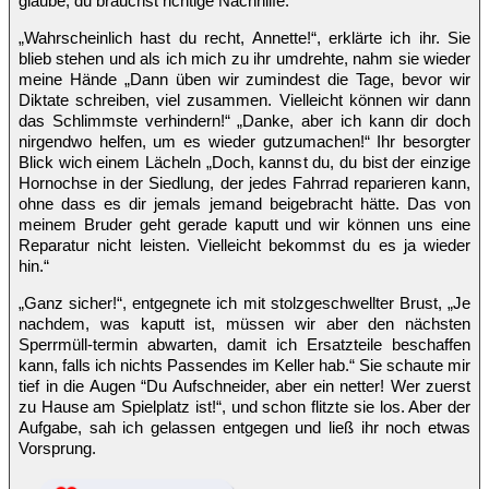
glaube, du brauchst richtige Nachhilfe.“
„Wahrscheinlich hast du recht, Annette!“, erklärte ich ihr. Sie
blieb stehen und als ich mich zu ihr umdrehte, nahm sie wieder
meine Hände „Dann üben wir zumindest die Tage, bevor wir
Diktate schreiben, viel zusammen. Vielleicht können wir dann
das Schlimmste verhindern!“ „Danke, aber ich kann dir doch
nirgendwo helfen, um es wieder gutzumachen!“ Ihr besorgter
Blick wich einem Lächeln „Doch, kannst du, du bist der einzige
Hornochse in der Siedlung, der jedes Fahrrad reparieren kann,
ohne dass es dir jemals jemand beigebracht hätte. Das von
meinem Bruder geht gerade kaputt und wir können uns eine
Reparatur nicht leisten. Vielleicht bekommst du es ja wieder
hin.“
„Ganz sicher!“, entgegnete ich mit stolzgeschwellter Brust, „Je
nachdem, was kaputt ist, müssen wir aber den nächsten
Sperrmüll-termin abwarten, damit ich Ersatzteile beschaffen
kann, falls ich nichts Passendes im Keller hab.“ Sie schaute mir
tief in die Augen “Du Aufschneider, aber ein netter! Wer zuerst
zu Hause am Spielplatz ist!“, und schon flitzte sie los. Aber der
Aufgabe, sah ich gelassen entgegen und ließ ihr noch etwas
Vorsprung.