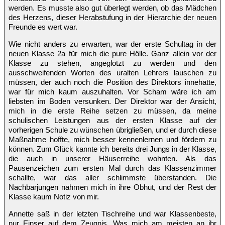
werden. Es musste also gut überlegt werden, ob das Mädchen
des Herzens, dieser Herabstufung in der Hierarchie der neuen
Freunde es wert war.
Wie nicht anders zu erwarten, war der erste Schultag in der
neuen Klasse 2a für mich die pure Hölle. Ganz allein vor der
Klasse zu stehen, angeglotzt zu werden und den
ausschweifenden Worten des uralten Lehrers lauschen zu
müssen, der auch noch die Position des Direktors innehatte,
war für mich kaum auszuhalten. Vor Scham wäre ich am
liebsten im Boden versunken. Der Direktor war der Ansicht,
mich in die erste Reihe setzen zu müssen, da meine
schulischen Leistungen aus der ersten Klasse auf der
vorherigen Schule zu wünschen übrigließen, und er durch diese
Maßnahme hoffte, mich besser kennenlernen und fördern zu
können. Zum Glück kannte ich bereits drei Jungs in der Klasse,
die auch in unserer Häuserreihe wohnten. Als das
Pausenzeichen zum ersten Mal durch das Klassenzimmer
schallte, war das aller schlimmste überstanden. Die
Nachbarjungen nahmen mich in ihre Obhut, und der Rest der
Klasse kaum Notiz von mir.
Annette saß in der letzten Tischreihe und war Klassenbeste,
nur Einser auf dem Zeugnis. Was mich am meisten an ihr