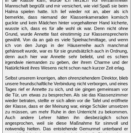
in die Klasse kam, wurde ich herzlich vor versammelter
Mannschaft begrüßt und mir versichert, wie viel Spaß sie beim
Halma spielen hatte. Ich lief wieder rot an, aber als ich
bemerkte, dass niemand der Klassenkameraden komisch
guckte und kein Mädchen hinter vorgehaltener Hand kicherte,
wusste ich, dass es für alle wohl ok war. Denn nicht ohne
Grund, wurde Annette fast einstimmig zur Klassensprecherin
gewählt. Von da an gab es viele Spielnachmittage, und wenn
ich von den Jungs in der Häuserreihe auch manchmal
gehänselt wurde, war es für sie grundsätzlich auch in Ordnung,
denn auch hier war Annette sehr beliebt, und es schien
irgendwie niemanden zu geben, der ihrem Charme und der
Natürlichkeit ihres Wesens nicht schon nach kurzer Zeit erlag.
Selbst unserem knorrigen, alten ohrenziehendem Direktor, blieb
unsere freundschaftliche Verbindung nicht verborgen, und eines
Tages rief er Annette zu sich, und sie gingen gemeinsam vor
die Tür, um etwas zu besprechen. Als sie das Klassenzimmer
wieder betraten, stellte er sich allein vor die Tafel und eröffnete
der Klasse, dass er der Meinung war, einige Schüler umsetzen
zu müssen, um mehr Ruhe in den Unterricht zu bekommen.
Auch andere Lehrer hätten ihn diesbezüglich schon
angesprochen, weil sie diese Maßnahme für sinnvoll und
notwendig hielten. Das entstehende Gemurmel unterband er