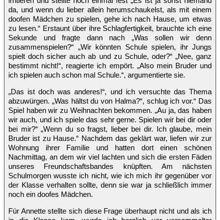
irritieren und stellte noch einmal fest „Es ist ja sonst niemand
da, und wenn du lieber allein herumschaukelst, als mit einem
doofen Mädchen zu spielen, gehe ich nach Hause, um etwas
zu lesen.“ Erstaunt über ihre Schlagfertigkeit, brauchte ich eine
Sekunde und fragte dann nach „Was sollen wir denn
zusammenspielen?“ „Wir könnten Schule spielen, ihr Jungs
spielt doch sicher auch ab und zu Schule, oder?“ „Nee, ganz
bestimmt nicht!“, reagierte ich empört. „Also mein Bruder und
ich spielen auch schon mal Schule.“, argumentierte sie.
„Das ist doch was anderes!“, und ich versuchte das Thema
abzuwürgen. „Was hältst du von Halma?“, schlug ich vor.“ Das
Spiel haben wir zu Weihnachten bekommen. „Au ja, das haben
wir auch, und ich spiele das sehr gerne. Spielen wir bei dir oder
bei mir?“ „Wenn du so fragst, lieber bei dir. Ich glaube, mein
Bruder ist zu Hause.“ Nachdem das geklärt war, liefen wir zur
Wohnung ihrer Familie und hatten dort einen schönen
Nachmittag, an dem wir viel lachten und sich die ersten Fäden
unseres Freundschaftsbandes knüpften. Am nächsten
Schulmorgen wusste ich nicht, wie ich mich ihr gegenüber vor
der Klasse verhalten sollte, denn sie war ja schließlich immer
noch ein doofes Mädchen.
Für Annette stellte sich diese Frage überhaupt nicht und als ich