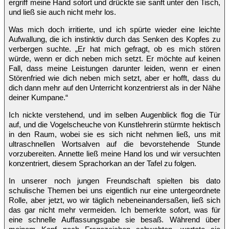
ergriff meine Hand sofort und drückte sie sanft unter den Tisch,
und ließ sie auch nicht mehr los.
Was mich doch irritierte, und ich spürte wieder eine leichte
Aufwallung, die ich instinktiv durch das Senken des Kopfes zu
verbergen suchte. „Er hat mich gefragt, ob es mich stören
würde, wenn er dich neben mich setzt. Er möchte auf keinen
Fall, dass meine Leistungen darunter leiden, wenn er einen
Störenfried wie dich neben mich setzt, aber er hofft, dass du
dich dann mehr auf den Unterricht konzentrierst als in der Nähe
deiner Kumpane.“
Ich nickte verstehend, und im selben Augenblick flog die Tür
auf, und die Vogelscheuche von Kunstlehrerin stürmte hektisch
in den Raum, wobei sie es sich nicht nehmen ließ, uns mit
ultraschnellen Wortsalven auf die bevorstehende Stunde
vorzubereiten. Annette ließ meine Hand los und wir versuchten
konzentriert, diesem Sprachorkan an der Tafel zu folgen.
In unserer noch jungen Freundschaft spielten bis dato
schulische Themen bei uns eigentlich nur eine untergeordnete
Rolle, aber jetzt, wo wir täglich nebeneinandersaßen, ließ sich
das gar nicht mehr vermeiden. Ich bemerkte sofort, was für
eine schnelle Auffassungsgabe sie besaß. Während über