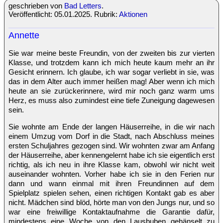
geschrieben von
Bad Letters
.
Veröffentlicht: 05.01.2025. Rubrik:
Aktionen
Annette
Sie war meine beste Freundin, von der zweiten bis zur vierten
Klasse, und trotzdem kann ich mich heute kaum mehr an ihr
Gesicht erinnern. Ich glaube, ich war sogar verliebt in sie, was
das in dem Alter auch immer heißen mag! Aber wenn ich mich
heute an sie zurückerinnere, wird mir noch ganz warm ums
Herz, es muss also zumindest eine tiefe Zuneigung dagewesen
sein.
Sie wohnte am Ende der langen Häuserreihe, in die wir nach
einem Umzug vom Dorf in die Stadt, nach Abschluss meines
ersten Schuljahres gezogen sind. Wir wohnten zwar am Anfang
der Häuserreihe, aber kennengelernt habe ich sie eigentlich erst
richtig, als ich neu in ihre Klasse kam, obwohl wir nicht weit
auseinander wohnten. Vorher habe ich sie in den Ferien nur
dann und wann einmal mit ihren Freundinnen auf dem
Spielplatz spielen sehen, einen richtigen Kontakt gab es aber
nicht. Mädchen sind blöd, hörte man von den Jungs nur, und so
war eine freiwillige Kontaktaufnahme die Garantie dafür,
mindestens eine Woche von den Lausbuben gehänselt zu