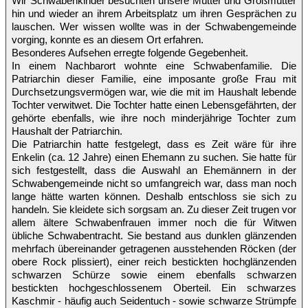
Wir Schwabenkinder besuchten unsere Mütter und Großmütter
hin und wieder an ihrem Arbeitsplatz um ihren Gesprächen zu
lauschen. Wer wissen wollte was in der Schwabengemeinde
vorging, konnte es an diesem Ort erfahren.
Besonderes Aufsehen erregte folgende Gegebenheit.
In einem Nachbarort wohnte eine Schwabenfamilie. Die
Patriarchin dieser Familie, eine imposante große Frau mit
Durchsetzungsvermögen war, wie die mit im Haushalt lebende
Tochter verwitwet. Die Tochter hatte einen Lebensgefährten, der
gehörte ebenfalls, wie ihre noch minderjährige Tochter zum
Haushalt der Patriarchin.
Die Patriarchin hatte festgelegt, dass es Zeit wäre für ihre
Enkelin (ca. 12 Jahre) einen Ehemann zu suchen. Sie hatte für
sich festgestellt, dass die Auswahl an Ehemännern in der
Schwabengemeinde nicht so umfangreich war, dass man noch
lange hätte warten können. Deshalb entschloss sie sich zu
handeln. Sie kleidete sich sorgsam an. Zu dieser Zeit trugen vor
allem ältere Schwabenfrauen immer noch die für Witwen
übliche Schwabentracht. Sie bestand aus dunklen glänzenden
mehrfach übereinander getragenen ausstehenden Röcken (der
obere Rock plissiert), einer reich bestickten hochglänzenden
schwarzen Schürze sowie einem ebenfalls schwarzen
bestickten hochgeschlossenem Oberteil. Ein schwarzes
Kaschmir - häufig auch Seidentuch - sowie schwarze Strümpfe