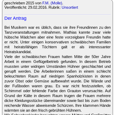
geschrieben 2015 von
F.M. (Molle)
.
Veröffentlicht: 29.02.2016. Rubrik:
Unsortiert
Der Antrag
Bei Musikern war es üblich, dass sie ihre Freundinnen zu den
Tanzveranstaltungen mitnahmen. Mathias kannte zwar viele
hübsche Mädchen aber eine feste vorzeigbare Freundin hatte
er nicht. Unter einigen konservativen schwäbischen Familien
mit heiratsfähigen Töchtern galt er als interessanter
Heiratskandidat.
Viele der schwäbischen Frauen hatten Mitte der 50er Jahre
Arbeit in einem Geflügelbetrieb gefunden. In diesem Betrieb
mussten unter widrigen Umständen Hühner geschlachtet und
gerupft werden. Die Arbeiterinnen saßen in einem schlecht
beleuchteten Raum auf niedrigen Spanholzkisten in denen
zuvor Obst oder Gemüse aufbewahrt wurde. Die Wände und
der Fußboden waren grau. Es war nicht festzustellen, ob
Schimmel oder fehlende Farbe den Grauton verursachte. Auf
Grund der Kälte in diesem Raum trugen die Frauen mehrere
dicke Kleidungsstücke übereinander sowie fast bis zum Boden
reichende Wasser abweisende Schürzen. Ihre klammen Hände
wärmten sie an den frisch gebrühten Hühnern.