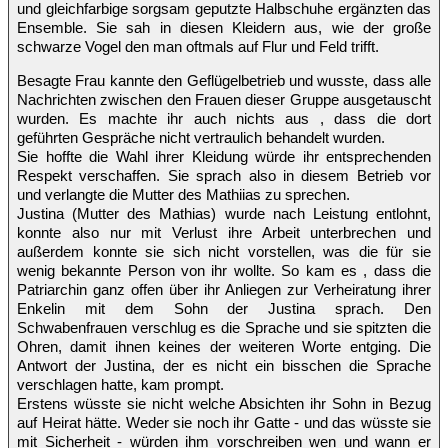
und gleichfarbige sorgsam geputzte Halbschuhe ergänzten das
Ensemble. Sie sah in diesen Kleidern aus, wie der große
schwarze Vogel den man oftmals auf Flur und Feld trifft.
Besagte Frau kannte den Geflügelbetrieb und wusste, dass alle
Nachrichten zwischen den Frauen dieser Gruppe ausgetauscht
wurden. Es machte ihr auch nichts aus , dass die dort
geführten Gespräche nicht vertraulich behandelt wurden.
Sie hoffte die Wahl ihrer Kleidung würde ihr entsprechenden
Respekt verschaffen. Sie sprach also in diesem Betrieb vor
und verlangte die Mutter des Mathiias zu sprechen.
Justina (Mutter des Mathias) wurde nach Leistung entlohnt,
konnte also nur mit Verlust ihre Arbeit unterbrechen und
außerdem konnte sie sich nicht vorstellen, was die für sie
wenig bekannte Person von ihr wollte. So kam es , dass die
Patriarchin ganz offen über ihr Anliegen zur Verheiratung ihrer
Enkelin mit dem Sohn der Justina sprach. Den
Schwabenfrauen verschlug es die Sprache und sie spitzten die
Ohren, damit ihnen keines der weiteren Worte entging. Die
Antwort der Justina, der es nicht ein bisschen die Sprache
verschlagen hatte, kam prompt.
Erstens wüsste sie nicht welche Absichten ihr Sohn in Bezug
auf Heirat hätte. Weder sie noch ihr Gatte - und das wüsste sie
mit Sicherheit - würden ihm vorschreiben wen und wann er