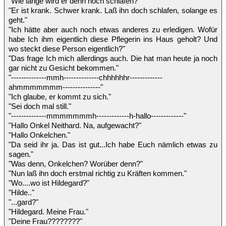
"Wie lange wird er denn noch schlafen?"
"Er ist krank. Schwer krank. Laß ihn doch schlafen, solange es
geht."
"Ich hätte aber auch noch etwas anderes zu erledigen. Wofür
habe Ich ihm eigentlich diese Pflegerin ins Haus geholt? Und
wo steckt diese Person eigentlich?"
"Das frage Ich mich allerdings auch. Die hat man heute ja noch
gar nicht zu Gesicht bekommen."
"--------------mmh--------------chhhhhhr-------------
ahmmmmmmm---------------"
"Ich glaube, er kommt zu sich."
"Sei doch mal still."
"--------------mmmmmmmh-------------h-hallo-------------"
"Hallo Onkel Neithard. Na, aufgewacht?"
"Hallo Onkelchen."
"Da seid ihr ja. Das ist gut...Ich habe Euch nämlich etwas zu
sagen."
"Was denn, Onkelchen? Worüber denn?"
"Nun laß ihn doch erstmal richtig zu Kräften kommen."
"Wo....wo ist Hildegard?"
"Hilde.."
"...gard?"
"Hildegard. Meine Frau."
"Deine Frau????????"