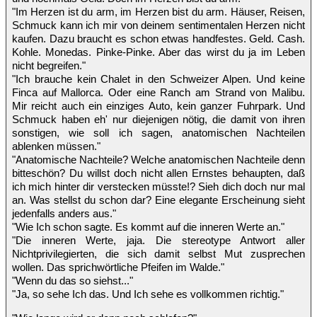
"Im Herzen ist du arm, im Herzen bist du arm. Häuser, Reisen,
Schmuck kann ich mir von deinem sentimentalen Herzen nicht
kaufen. Dazu braucht es schon etwas handfestes. Geld. Cash.
Kohle. Monedas. Pinke-Pinke. Aber das wirst du ja im Leben
nicht begreifen."
"Ich brauche kein Chalet in den Schweizer Alpen. Und keine
Finca auf Mallorca. Oder eine Ranch am Strand von Malibu.
Mir reicht auch ein einziges Auto, kein ganzer Fuhrpark. Und
Schmuck haben eh' nur diejenigen nötig, die damit von ihren
sonstigen, wie soll ich sagen, anatomischen Nachteilen
ablenken müssen."
"Anatomische Nachteile? Welche anatomischen Nachteile denn
bitteschön? Du willst doch nicht allen Ernstes behaupten, daß
ich mich hinter dir verstecken müsste!? Sieh dich doch nur mal
an. Was stellst du schon dar? Eine elegante Erscheinung sieht
jedenfalls anders aus."
"Wie Ich schon sagte. Es kommt auf die inneren Werte an."
"Die inneren Werte, jaja. Die stereotype Antwort aller
Nichtprivilegierten, die sich damit selbst Mut zusprechen
wollen. Das sprichwörtliche Pfeifen im Walde."
"Wenn du das so siehst..."
"Ja, so sehe Ich das. Und Ich sehe es vollkommen richtig."