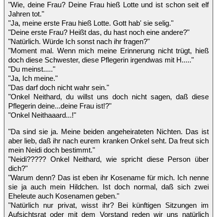
"Wie, deine Frau? Deine Frau hieß Lotte und ist schon seit elf
Jahren tot."
"Ja, meine erste Frau hieß Lotte. Gott hab' sie selig."
"Deine erste Frau? Heißt das, du hast noch eine andere?"
"Natürlich. Würde Ich sonst nach ihr fragen?"
"Moment mal. Wenn mich meine Erinnerung nicht trügt, hieß
doch diese Schwester, diese Pflegerin irgendwas mit H....."
"Du meinst....."
"Ja, Ich meine."
"Das darf doch nicht wahr sein."
"Onkel Neithard, du willst uns doch nicht sagen, daß diese
Pflegerin deine...deine Frau ist!?"
"Onkel Neithaaard...!"
"Da sind sie ja. Meine beiden angeheirateten Nichten. Das ist
aber lieb, daß ihr nach eurem kranken Onkel seht. Da freut sich
mein Neidi doch bestimmt."
"Neidi????? Onkel Neithard, wie spricht diese Person über
dich?"
"Warum denn? Das ist eben ihr Kosename für mich. Ich nenne
sie ja auch mein Hildchen. Ist doch normal, daß sich zwei
Eheleute auch Kosenamen geben."
"Natürlich nur privat, wisst ihr? Bei künftigen Sitzungen im
Aufsichtsrat oder mit dem Vorstand reden wir uns natürlich