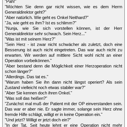
"Pah!"
"Möchten Sie denn gar nicht wissen, wie es dem Herrn
Generaldirektor geht?"
"Aber natürlich. Wie geht es Onkel Neithard?"
"Ja, wie geht es ihm? Ist es schlimm?"
"Nunja, wie Sie sich vorstellen können, ist der Herr
Generaldirektor sehr schwach. Sein Herz..."
"Was ist mit seinem Herz?"
"Sein Herz - ist zwar nicht schwächer als zuletzt, doch eine
Besserung ist auch nicht eingetreten. Das war auch nicht zu
erwarten. Wir werden auf mittlere Sicht wohl nicht an einer
Operation vorbeikönnen."
"Aber bestand denn die Möglichkeit einer Herzoperation nicht
schon länger?"
"Allerdings. Das tat es."
"Warum haben Sie ihn dann nicht längst operiert? Als sein
Zustand vielleicht noch etwas stabiler war?"
"Aber Sie kennen doch ihren Onkel."
"Was soll das heißen?"
"Zunächst mal muß der Patient mit der OP einverstanden sein.
Das war er aber nie. Er sagte immer, solange sein Herz ohne
fremde Hilfe schlägt, willigt er in keine Operation ein."
"Und jetzt? Willigt er jetzt doch ein?"
"In der Tat. Seit heute lehnt er eine Operation nicht mehr