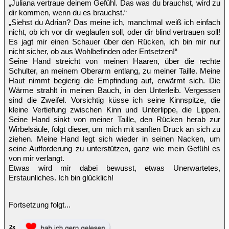
„Juliana vertraue deinem Gefühl. Das was du brauchst, wird zu
dir kommen, wenn du es brauchst.“
„Siehst du Adrian? Das meine ich, manchmal weiß ich einfach
nicht, ob ich vor dir weglaufen soll, oder dir blind vertrauen soll!
Es jagt mir einen Schauer über den Rücken, ich bin mir nur
nicht sicher, ob aus Wohlbefinden oder Entsetzen!“
Seine Hand streicht von meinen Haaren, über die rechte
Schulter, an meinem Oberarm entlang, zu meiner Taille. Meine
Haut nimmt begierig die Empfindung auf, erwärmt sich. Die
Wärme strahlt in meinen Bauch, in den Unterleib. Vergessen
sind die Zweifel. Vorsichtig küsse ich seine Kinnspitze, die
kleine Vertiefung zwischen Kinn und Unterlippe, die Lippen.
Seine Hand sinkt von meiner Taille, den Rücken herab zur
Wirbelsäule, folgt dieser, um mich mit sanften Druck an sich zu
ziehen. Meine Hand legt sich wieder in seinen Nacken, um
seine Aufforderung zu unterstützen, ganz wie mein Gefühl es
von mir verlangt.
Etwas wird mir dabei bewusst, etwas Unerwartetes,
Erstaunliches. Ich bin glücklich!
Fortsetzung folgt...
2x