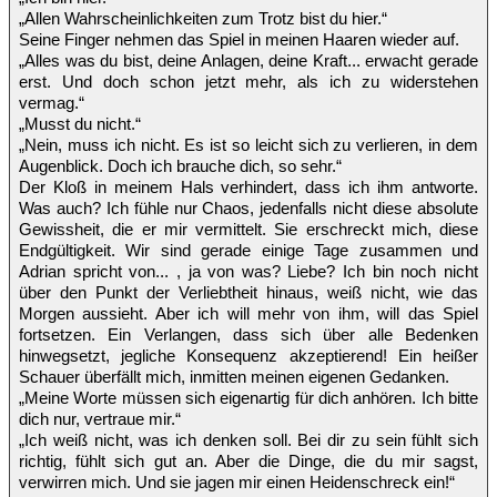
„Allen Wahrscheinlichkeiten zum Trotz bist du hier.“
Seine Finger nehmen das Spiel in meinen Haaren wieder auf.
„Alles was du bist, deine Anlagen, deine Kraft... erwacht gerade
erst. Und doch schon jetzt mehr, als ich zu widerstehen
vermag.“
„Musst du nicht.“
„Nein, muss ich nicht. Es ist so leicht sich zu verlieren, in dem
Augenblick. Doch ich brauche dich, so sehr.“
Der Kloß in meinem Hals verhindert, dass ich ihm antworte.
Was auch? Ich fühle nur Chaos, jedenfalls nicht diese absolute
Gewissheit, die er mir vermittelt. Sie erschreckt mich, diese
Endgültigkeit. Wir sind gerade einige Tage zusammen und
Adrian spricht von... , ja von was? Liebe? Ich bin noch nicht
über den Punkt der Verliebtheit hinaus, weiß nicht, wie das
Morgen aussieht. Aber ich will mehr von ihm, will das Spiel
fortsetzen. Ein Verlangen, dass sich über alle Bedenken
hinwegsetzt, jegliche Konsequenz akzeptierend! Ein heißer
Schauer überfällt mich, inmitten meinen eigenen Gedanken.
„Meine Worte müssen sich eigenartig für dich anhören. Ich bitte
dich nur, vertraue mir.“
„Ich weiß nicht, was ich denken soll. Bei dir zu sein fühlt sich
richtig, fühlt sich gut an. Aber die Dinge, die du mir sagst,
verwirren mich. Und sie jagen mir einen Heidenschreck ein!“