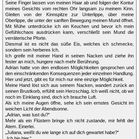
Seine Finger lassen von meinen Haar ab und folgen der Kontur
meines Gesichts vom rechten Ohr langsam zu meinem Kinn.
Gleiten von der Kinnspitze zur Unterlippe, über meine
Oberlippe, die unter der sanften Bewegung meinen Mund öffnet.
Mit Mühe unterdrücke ich ein Keuchen und bevor ich mein
Gefühlschaos ausdrücken kann, verschließt sein Mund die
verräterische Pforte.
Diesmal ist es nicht das süße Eis, welches ich schmecke,
sondern sein herberes Ich.
Ich greife mit meiner Hand in seinen Nacken und ziehe ihn
fester an mich, hungere nach mehr Berührung.
Adrian hatte von den endlosen Möglichkeiten gesprochen und
den einschränkenden Konsequenzen jeder einzelnen Handlung.
Hier und jetzt, gibt es für mich nur eine einzige Möglichkeit.
Meine Hand löst sich aus seinem Nacken, wandert zurück an
seinen Brustkorb, erfühlt sein Herzschlag. Ich weiß nicht, ob wir
noch im Einklang sind, doch ich brauche Luft.
Als ich meine Augen öffne, sehe ich sein ernstes Gesicht im
weichen Licht der Abendsonne.
„Adrian, was tust du?“
Mehr als ein Flüstern bringe ich nicht zustande, mir fehlt der
Atem. Einerlei.
„Juliana, weißt du wie lange ich auf dich gewartet habe?“
„Ich bin hier.“