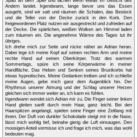
Spaß an dem Spiel und lachen wenn etwas im Gesicht des
Andern landet. Irgendwann, lange bevor uns das Essen
ausgeht, sind wir satt und räumen die Schalen, das Besteck
und die Teller von der Decke zurück in den Korb. Den
freigewordenen Platz nutzen wir ausgestreckt und zufrieden auf
der Decke. Die spärlichen, weißen Wolken am Himmel laden
zum träumen ein. Die angenehme Wärme des Tages tut ihr
übriges.
Ich drehe mich zur Seite und rücke näher an Adrian heran.
Dabei lege ich meine Kopf auf seinen rechten Arm und meine
rechte Hand auf seinen Oberkörper. Trotz des warmen
Sommertags, spüre ich seine Körperwärme in meiner
Handfläche. Das Heben und Senken seines Brustkorbs hat
etwas hypnotisches. Meine Gedanken treiben und ich schließe
meine Augen, gebe mich ganz dem Augenblick hin. Der
Rhythmus unserer Atmung und der Schlag unserer Herzen
gleichen sich immer weiter an, ich kann es fühlen.
Irgendwann wendet sich Adrian mir zu. Die Finger seiner linken
Hand gleiten sanft durch mein Haar, ganz leicht. Bei den
Haarspitzen angelangt, spielen seine Finger eine Zeitlang mit
ihnen. Der Duft von dunkler Schokolade steigt mir in die Nase,
lässt mich wohlig tief, beinahe gierig die Luft einsaugen. Den
moosigen Anteil vermisse ich und frage ich mich, was das wohl
bedeuten mag.