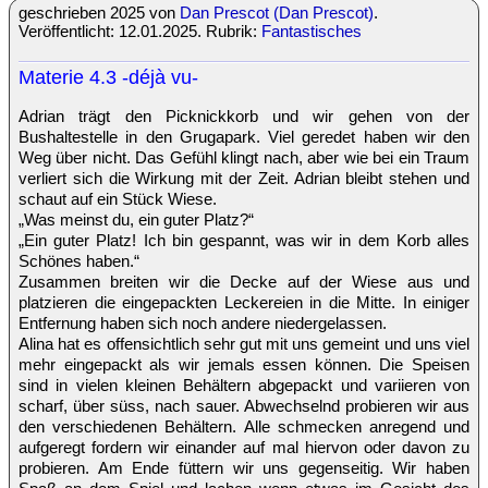
geschrieben 2025 von
Dan Prescot (Dan Prescot)
.
Veröffentlicht: 12.01.2025. Rubrik:
Fantastisches
Materie 4.3 -déjà vu-
Adrian trägt den Picknickkorb und wir gehen von der
Bushaltestelle in den Grugapark. Viel geredet haben wir den
Weg über nicht. Das Gefühl klingt nach, aber wie bei ein Traum
verliert sich die Wirkung mit der Zeit. Adrian bleibt stehen und
schaut auf ein Stück Wiese.
„Was meinst du, ein guter Platz?“
„Ein guter Platz! Ich bin gespannt, was wir in dem Korb alles
Schönes haben.“
Zusammen breiten wir die Decke auf der Wiese aus und
platzieren die eingepackten Leckereien in die Mitte. In einiger
Entfernung haben sich noch andere niedergelassen.
Alina hat es offensichtlich sehr gut mit uns gemeint und uns viel
mehr eingepackt als wir jemals essen können. Die Speisen
sind in vielen kleinen Behältern abgepackt und variieren von
scharf, über süss, nach sauer. Abwechselnd probieren wir aus
den verschiedenen Behältern. Alle schmecken anregend und
aufgeregt fordern wir einander auf mal hiervon oder davon zu
probieren. Am Ende füttern wir uns gegenseitig. Wir haben