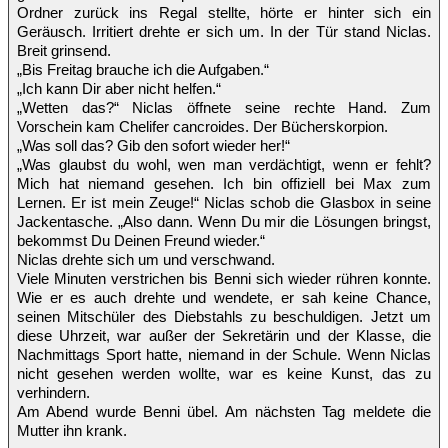
Ordner zurück ins Regal stellte, hörte er hinter sich ein
Geräusch. Irritiert drehte er sich um. In der Tür stand Niclas.
Breit grinsend.
„Bis Freitag brauche ich die Aufgaben.“
„Ich kann Dir aber nicht helfen.“
„Wetten das?“ Niclas öffnete seine rechte Hand. Zum
Vorschein kam Chelifer cancroides. Der Bücherskorpion.
„Was soll das? Gib den sofort wieder her!“
„Was glaubst du wohl, wen man verdächtigt, wenn er fehlt?
Mich hat niemand gesehen. Ich bin offiziell bei Max zum
Lernen. Er ist mein Zeuge!“ Niclas schob die Glasbox in seine
Jackentasche. „Also dann. Wenn Du mir die Lösungen bringst,
bekommst Du Deinen Freund wieder.“
Niclas drehte sich um und verschwand.
Viele Minuten verstrichen bis Benni sich wieder rühren konnte.
Wie er es auch drehte und wendete, er sah keine Chance,
seinen Mitschüler des Diebstahls zu beschuldigen. Jetzt um
diese Uhrzeit, war außer der Sekretärin und der Klasse, die
Nachmittags Sport hatte, niemand in der Schule. Wenn Niclas
nicht gesehen werden wollte, war es keine Kunst, das zu
verhindern.
Am Abend wurde Benni übel. Am nächsten Tag meldete die
Mutter ihn krank.