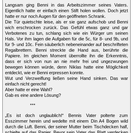
Langsam ging Benni in das Arbeitszimmer seines Vaters.
Eigentlich hatte er einfach einen Stift holen wollen. Doch jetzt
hatte er nur noch Augen für den geöffneten Schrank.
Die Tür quietschte leise, als er sie ganz aufschob und Benni
wich erschrocken zurück. Das Gefühl etwas ganz und gar
Verbotenes zu tun, schlang sich wie ein Würger um seinen
Hals. Vor ihm lagen die Aufgaben für die 5c, für 8- und 9b, und
für 9- und 10c. Fein säuberlich nebeneinander auf beschrifteten
Regalbrettern. Benni streckte die Hand aus, berührte die
Papiere. Im gleichen Moment überrollte ihn die Erkenntnis,
dass er sich von nun an nie mehr frei und ungezwungen
bewegen können würde, denn Niklas hatte eine Möglichkeit
entdeckt, wie er Benni erpressen konnte.
Wut und Verzweiflung ließen seine Hand sinken. Das war
einfach nicht gerecht!
Aber hatte er eine Wahl?
Gab es eine andere Lösung?
***
„Es ist doch unglaublich!“ Bennis Vater polterte zum
Esszimmer herein und wedelte mit einem Din A4 Bogen wild
durch die Luft. Benni, der seiner Mutter beim Tischdecken half,
schielte auf das Papier. Bevor sein Vater das Blatt verdecken