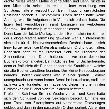
drohte Niclas wegen Mathe durchzufallen und Benni rückte in
den Mittelpunkt seines Interesses. Unter Androhung von
Schlägen, hatte er versucht von Benni Tipps für die nächsten
Prüfungsaufgaben zu bekommen. Doch dieser hatte keine
Ahnung, was für Aufgaben sein Vater sich erdacht hatte. Die
lagen fest verschlossen samt Lösungen im verbotenen
Schrank. Und der war ja immer abgeschlossen.
Dann kam der letzte Montag, an dem Benni allein im Zimmer
der Biologie-Materialsammlung gewesen war. Er interessierte
sich sehr für die Naturwissenschaften. Deshalb hatte er sich
freiwillig gemeldet, die Materialsammlung in Ordnung zu halten.
Begeistert hatte er mit Professor Schill die Präparate der
Spinnentiere sortiert. Dabei hatte es ihm vor allem der kleine
Bücherskorpion angetan. Ein nützliches Tier für Bücherfreunde,
denn er fraß nicht die Bücher, sondern die Staubläuse, welche
die alte Bücher zerstören konnten. Der kleine Pseudoskorpion
namens Chelifer cancroides war in einer großen Glasbox
untergebracht und wann immer Benni ihn betrachtete, stellte er
sich vor wie Hunderte, nein Tausende, dieser Tierchen in den
Bibliotheken die Bücher von Staubläusen befreiten.
Professor Schill war für eine Woche verreist und Benni hatte
sich den Schlüssel von der Sekretärin besorgt. Er hatte ein
paar Fotos von Zitterspinnen auf vorbereitete Textvorlagen
geklebt und dann in den passenden Ordner sortiert. Als er den