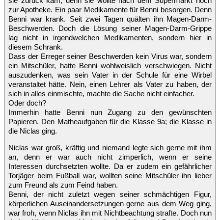
sie zurück kam, denn sie wollte nach dem Supermarkt noch
zur Apotheke. Ein paar Medikamente für Benni besorgen. Denn
Benni war krank. Seit zwei Tagen quälten ihn Magen-Darm-
Beschwerden. Doch die Lösung seiner Magen-Darm-Grippe
lag nicht in irgendwelchen Medikamenten, sondern hier in
diesem Schrank.
Dass der Erreger seiner Beschwerden kein Virus war, sondern
ein Mitschüler, hatte Benni wohlweislich verschwiegen. Nicht
auszudenken, was sein Vater in der Schule für eine Wirbel
veranstaltet hätte. Nein, einen Lehrer als Vater zu haben, der
sich in alles einmischte, machte die Sache nicht einfacher.
Oder doch?
Immerhin hatte Benni nun Zugang zu den gewünschten
Papieren. Den Matheaufgaben für die Klasse 9a; die Klasse in
die Niclas ging.
Niclas war groß, kräftig und niemand legte sich gerne mit ihm
an, denn er war auch nicht zimperlich, wenn er seine
Interessen durchsetzten wollte. Da er zudem ein gefährlicher
Torjäger beim Fußball war, wollten seine Mitschüler ihn lieber
zum Freund als zum Feind haben.
Benni, der nicht zuletzt wegen seiner schmächtigen Figur,
körperlichen Auseinandersetzungen gerne aus dem Weg ging,
war froh, wenn Niclas ihn mit Nichtbeachtung strafte. Doch nun