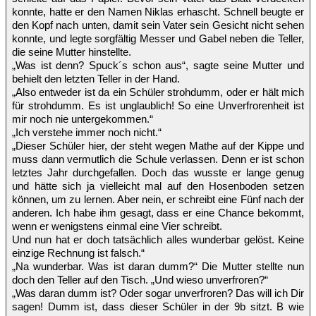
konnte, hatte er den Namen Niklas erhascht. Schnell beugte er
den Kopf nach unten, damit sein Vater sein Gesicht nicht sehen
konnte, und legte sorgfältig Messer und Gabel neben die Teller,
die seine Mutter hinstellte.
„Was ist denn? Spuck´s schon aus“, sagte seine Mutter und
behielt den letzten Teller in der Hand.
„Also entweder ist da ein Schüler strohdumm, oder er hält mich
für strohdumm. Es ist unglaublich! So eine Unverfrorenheit ist
mir noch nie untergekommen.“
„Ich verstehe immer noch nicht.“
„Dieser Schüler hier, der steht wegen Mathe auf der Kippe und
muss dann vermutlich die Schule verlassen. Denn er ist schon
letztes Jahr durchgefallen. Doch das wusste er lange genug
und hätte sich ja vielleicht mal auf den Hosenboden setzen
können, um zu lernen. Aber nein, er schreibt eine Fünf nach der
anderen. Ich habe ihm gesagt, dass er eine Chance bekommt,
wenn er wenigstens einmal eine Vier schreibt.
Und nun hat er doch tatsächlich alles wunderbar gelöst. Keine
einzige Rechnung ist falsch.“
„Na wunderbar. Was ist daran dumm?“ Die Mutter stellte nun
doch den Teller auf den Tisch. „Und wieso unverfroren?“
„Was daran dumm ist? Oder sogar unverfroren? Das will ich Dir
sagen! Dumm ist, dass dieser Schüler in der 9b sitzt. B wie