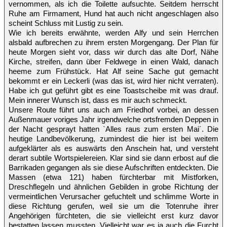
vernommen, als ich die Toilette aufsuchte. Seitdem herrscht
Ruhe am Firmament, Hund hat auch nicht angeschlagen also
scheint Schluss mit Lustig zu sein.
Wie ich bereits erwähnte, werden Alfy und sein Herrchen
alsbald aufbrechen zu ihrem ersten Morgengang. Der Plan für
heute Morgen sieht vor, dass wir durch das alte Dorf, Nähe
Kirche, streifen, dann über Feldwege in einen Wald, danach
heeme zum Frühstück. Hat Alf seine Sache gut gemacht
bekommt er ein Leckerli (was das ist, wird hier nicht verraten).
Habe ich gut geführt gibt es eine Toastscheibe mit was drauf.
Mein innerer Wunsch ist, dass es mir auch schmeckt.
Unsere Route führt uns auch am Friedhof vorbei, an dessen
Außenmauer voriges Jahr irgendwelche ortsfremden Deppen in
der Nacht gesprayt hatten `Alles raus zum ersten Mai´. Die
heutige Landbevölkerung, zumindest die hier ist bei weitem
aufgeklärter als es auswärts den Anschein hat, und versteht
derart subtile Wortspielereien. Klar sind sie dann erbost auf die
Barrikaden gegangen als sie diese Aufschriften entdeckten. Die
Massen (etwa 121) haben fürchterbar mit Mistforken,
Dreschflegeln und ähnlichen Gebilden in grobe Richtung der
vermeintlichen Verursacher gefuchtelt und schlimme Worte in
diese Richtung gerufen, weil sie um die Totenruhe ihrer
Angehörigen fürchteten, die sie vielleicht erst kurz davor
bestatten lassen mussten. Vielleicht war es ja auch die Furcht