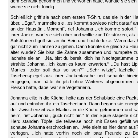
dem Schrank genommen und verworfen hatte, wandte sie sich
wurde sie nicht fündig.
Schließlich griff sie nach dem ersten T-Shirt, das sie in der 
über. ,,Egal“, murmelte sie ,,es kommt sowieso nicht darauf a
an der Haustür. ,,Moment“, rief Johanna ,,ich komme sofort.“ 
ihrer Jacke, warf sie sich über und wollte zur Tür stürzen, als
Aufstöhnend griff sie an ihr Bein und fluchte leise. Wenn das 
gar nicht zum Tanzen zu gehen. Dann könnte sie gleich zu Ha
älter wurde? Sie biss die Zähne zusammen und humpelte zur
lächelte sie an. ,,Na, bist du bereit, dich ins Nachtgetümmel zu
strahlte Johanna ,,ich kann es kaum erwarten.“ ,,Du hast Lipp
Marlies ,,oder soll das so sein?“ ,,Sehr witzig“, lächelt
Taschenspiegel aus ihrer Jackentasche und schaute hinein
entgegen, man hätte ihr jetzt ohne Weiteres abgenommen, d
Fleisch hätte, dabei war sie Vegetarierin.
Johanna eilte in die Küche, holte aus der Schublade eine Pack
auf und entnahm ihr ein Taschentuch. Dann begann sie energis
der Zwischenzeit war Marlies in die Küche gekommen und sah 
nein“, rief Johanna ,,guck nicht hin.“ In der Spüle stapelte s
Herd standen Töpfe, die teilweise noch mit Essen gefüllt w
schaute Johanna erschrocken an. ,,Wie sieht es hier denn aus?“,
verlegen. ,,Ich hatte vorhin noch ein paar Freunde zu 