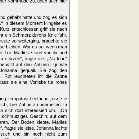
 der Kommode zu, doch auch hier
Hand gehabt hatte und zog es sich
n.“ In diesem Moment klingelte es
Kurz entschlossen griff sie nach
 ihr ein Schmerz durchs Knie fuhr.
heute so weiterging, brauchte sie
use bleiben. War es so, wenn man
 Tür. Marlies stand vor ihr und
 stürzen“, fragte sie. ,,Na klar,“
enstift auf den Zähnen“, grinste
e Johanna gequält. Sie zog den
. Rot leuchteten ihr die Zähne
ass sie eine Vorliebe für rohes
ung Tempotaschentücher, riss sie
ch, ihre Zähne zu bearbeiten. In
sich dort interessiert um. ,,Oh
ich schmutziges Geschirr, auf dem
aren. Der Boden klebte. Marlies
 fragte sie leise. Johanna lachte
Besuch und bin noch nicht zum