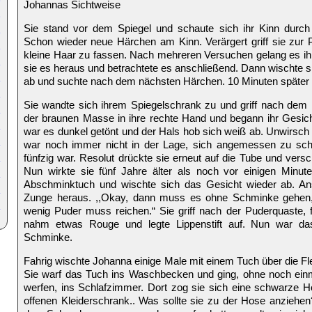
Johannas Sichtweise
Sie stand vor dem Spiegel und schaute sich ihr Kinn durch
Schon wieder neue Härchen am Kinn. Verärgert griff sie zur 
kleine Haar zu fassen. Nach mehreren Versuchen gelang es ihr.
sie es heraus und betrachtete es anschließend. Dann wischte sie
ab und suchte nach dem nächsten Härchen. 10 Minuten später w
Sie wandte sich ihrem Spiegelschrank zu und griff nach dem
der braunen Masse in ihre rechte Hand und begann ihr Gesich
war es dunkel getönt und der Hals hob sich weiß ab. Unwirsch 
war noch immer nicht in der Lage, sich angemessen zu sch
fünfzig war. Resolut drückte sie erneut auf die Tube und vers
Nun wirkte sie fünf Jahre älter als noch vor einigen Minut
Abschminktuch und wischte sich das Gesicht wieder ab. Ans
Zunge heraus. ,,Okay, dann muss es ohne Schminke gehen,“ 
wenig Puder muss reichen.“ Sie griff nach der Puderquaste, 
nahm etwas Rouge und legte Lippenstift auf. Nun war d
Schminke.
Fahrig wischte Johanna einige Male mit einem Tuch über die Fl
Sie warf das Tuch ins Waschbecken und ging, ohne noch einma
werfen, ins Schlafzimmer. Dort zog sie sich eine schwarze 
offenen Kleiderschrank.. Was sollte sie zu der Hose anziehe