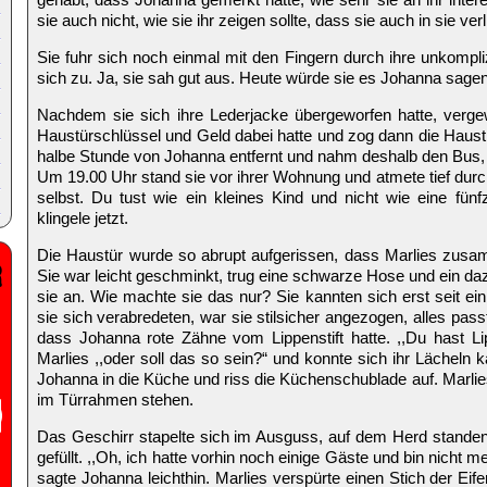
sie auch nicht, wie sie ihr zeigen sollte, dass sie auch in sie verl
Sie fuhr sich noch einmal mit den Fingern durch ihre unkompliz
sich zu. Ja, sie sah gut aus. Heute würde sie es Johanna sagen
Nachdem sie sich ihre Lederjacke übergeworfen hatte, vergew
Haustürschlüssel und Geld dabei hatte und zog dann die Haustü
halbe Stunde von Johanna entfernt und nahm deshalb den Bus, d
Um 19.00 Uhr stand sie vor ihrer Wohnung und atmete tief durch.
selbst. Du tust wie ein kleines Kind und nicht wie eine fünf
klingele jetzt.
Die Haustür wurde so abrupt aufgerissen, dass Marlies zusam
Sie war leicht geschminkt, trug eine schwarze Hose und ein da
sie an. Wie machte sie das nur? Sie kannten sich erst seit e
sie sich verabredeten, war sie stilsicher angezogen, alles pas
dass Johanna rote Zähne vom Lippenstift hatte. ,,Du hast Li
Marlies ,,oder soll das so sein?“ und konnte sich ihr Lächeln 
Johanna in die Küche und riss die Küchenschublade auf. Marlies 
im Türrahmen stehen.
Das Geschirr stapelte sich im Ausguss, auf dem Herd standen
gefüllt. ,,Oh, ich hatte vorhin noch einige Gäste und bin nic
sagte Johanna leichthin. Marlies verspürte einen Stich der Eife