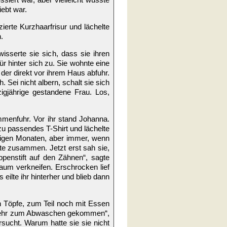
iebt war.
ierte Kurzhaarfrisur und lächelte
.
isserte sie sich, dass sie ihren
r hinter sich zu. Sie wohnte eine
er direkt vor ihrem Haus abfuhr.
 Sei nicht albern, schalt sie sich
zigjährige gestandene Frau. Los,
menfuhr. Vor ihr stand Johanna.
zu passendes T-Shirt und lächelte
inigen Monaten, aber immer, wenn
ste zusammen. Jetzt erst sah sie,
ppenstift auf den Zähnen“, sagte
kaum verkneifen. Erschrocken lief
eilte ihr hinterher und blieb dann
 Töpfe, zum Teil noch mit Essen
ht mehr zum Abwaschen gekommen“,
rsucht. Warum hatte sie sie nicht