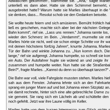
Abwaschen gekommen“, stammelte sie. ,,Aha,“ sagte Marlies
unterließ es dann aber. Hatte sie den Schimmel bemerkt,
ausgebreitet hatte? Warum hatte sie Marlies überhaupt in di
sie denken, dass... Resolut schob sie den Gedanken beiseite.
Sie wollte heute feiern und sich amüsieren. Bemüht fröhlich hak
ließ es geschehen, machte sich aber bei der nächsten Gelegenh
Bahn kommt“, rief sie. ,,Lass uns rennen.“ Johanna rannte los
wieder den Schmerz im Bein. ,,Verdammt“, murmelte sie m
Marlies hörte sie nicht, weil sie schon einige Schritte vor ihr w
mit deinen höchstens fünfzig Jahren“, knurrte Johanna. Marlie
Tür der Bahn und winkte Johanna zu. ,,Nun komm doch. Die 
lange,“ rief sie aufgeregt. Johanna humpelte, so schnell sie ko
ein Auto. Der Autofahrer hupte sie wütend an und zeigte ihr
zusammen und humpelte weiter. Nun hatte sie die Straßenbahn
Bein?“, fragte Marlies. ,,Kannst du denn so überhaupt tanzen?“
Die Bahn war voll, viele Fahrgäste mussten stehen. Marlies hielt
sah aus dem Fenster. Johanna lehnte sich an den Fahrkar
sprang ein junger Mann auf und bot Johanna einen Sitzplatz an. 
sie damit rechnete, hinter sich eine alte gebrechliche Dame z
sie gemeint. Sie rang sich ein Lächeln ab und schüttelte den
noch gefehlt. Jetzt war ihre Laune völlig im Keller.
Marlies hatte von dem kurzen Intermezzo zum Glück nichts