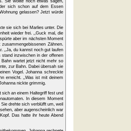
. Sie wollte noch etwas sagen,
 der sich schon auf dem Essen
e Wohnung gelassen? Jetzt würde
te sie sich bei Marlies unter. Die
eit wieder frei. ,,Guck mal, die
, spürte aber im nächsten Moment
it zusammengebissenen Zähnen.
ar. ,,Ja, du kannst noch gut laufen
s stand inzwischen in der offenen
Bahn wartet jetzt nicht mehr so
nnte, zur Bahn. Dabei übersah sie
 einen Vogel. Johanna schreckte
 erreicht. ,,Was ist mit deinem
 Johanna nickte grimmig.
 sich an einem Haltegriff fest und
tenautomaten. In diesem Moment
Sie drehte sich verblüfft um, weil
u sehen, aber augenscheinlich war
 Kopf. Das hatte ihr heute Abend
 mitbekommen. Johanna rechnete