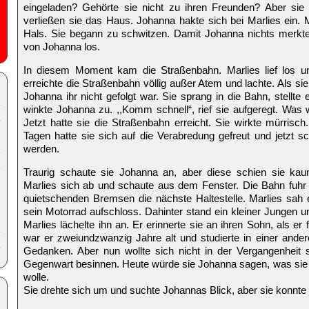
eingeladen? Gehörte sie nicht zu ihren Freunden? Aber sie
verließen sie das Haus. Johanna hakte sich bei Marlies ein. 
Hals. Sie begann zu schwitzen. Damit Johanna nichts merkte,
von Johanna los.
In diesem Moment kam die Straßenbahn. Marlies lief los un
erreichte die Straßenbahn völlig außer Atem und lachte. Als si
Johanna ihr nicht gefolgt war. Sie sprang in die Bahn, stellte 
winkte Johanna zu. ,,Komm schnell“, rief sie aufgeregt. Was
Jetzt hatte sie die Straßenbahn erreicht. Sie wirkte mürrisch
Tagen hatte sie sich auf die Verabredung gefreut und jetzt 
werden.
Traurig schaute sie Johanna an, aber diese schien sie k
Marlies sich ab und schaute aus dem Fenster. Die Bahn fuhr 
quietschenden Bremsen die nächste Haltestelle. Marlies sah 
sein Motorrad aufschloss. Dahinter stand ein kleiner Jungen u
Marlies lächelte ihn an. Er erinnerte sie an ihren Sohn, als er
war er zweiundzwanzig Jahre alt und studierte in einer andere
Gedanken. Aber nun wollte sich nicht in der Vergangenheit 
Gegenwart besinnen. Heute würde sie Johanna sagen, was sie
wolle.
Sie drehte sich um und suchte Johannas Blick, aber sie konnte 