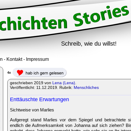
Schreib, wie du willst!
in
-
Kontakt
-
Impressum
4x
geschrieben 2019 von
Lena (Lena)
.
Veröffentlicht: 11.12.2019. Rubrik:
Menschliches
Enttäuschte Erwartungen
Sichtweise von Marlies
Aufgeregt stand Marlies vor dem Spiegel und betrachtete s
endlich die Aufmerksamkeit von Johanna auf sich ziehen? Bis
gehabt, dass Johanna gemerkt hatte, wie sehr sie an ihr interes