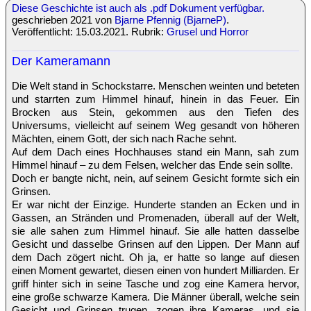
Diese Geschichte ist auch als .pdf Dokument verfügbar.
geschrieben 2021 von
Bjarne Pfennig (BjarneP)
.
Veröffentlicht: 15.03.2021. Rubrik:
Grusel und Horror
Der Kameramann
Die Welt stand in Schockstarre. Menschen weinten und beteten
und starrten zum Himmel hinauf, hinein in das Feuer. Ein
Brocken aus Stein, gekommen aus den Tiefen des
Universums, vielleicht auf seinem Weg gesandt von höheren
Mächten, einem Gott, der sich nach Rache sehnt.
Auf dem Dach eines Hochhauses stand ein Mann, sah zum
Himmel hinauf – zu dem Felsen, welcher das Ende sein sollte.
Doch er bangte nicht, nein, auf seinem Gesicht formte sich ein
Grinsen.
Er war nicht der Einzige. Hunderte standen an Ecken und in
Gassen, an Stränden und Promenaden, überall auf der Welt,
sie alle sahen zum Himmel hinauf. Sie alle hatten dasselbe
Gesicht und dasselbe Grinsen auf den Lippen. Der Mann auf
dem Dach zögert nicht. Oh ja, er hatte so lange auf diesen
einen Moment gewartet, diesen einen von hundert Milliarden. Er
griff hinter sich in seine Tasche und zog eine Kamera hervor,
eine große schwarze Kamera. Die Männer überall, welche sein
Gesicht und Grinsen trugen, zogen ihre Kameras, und sie