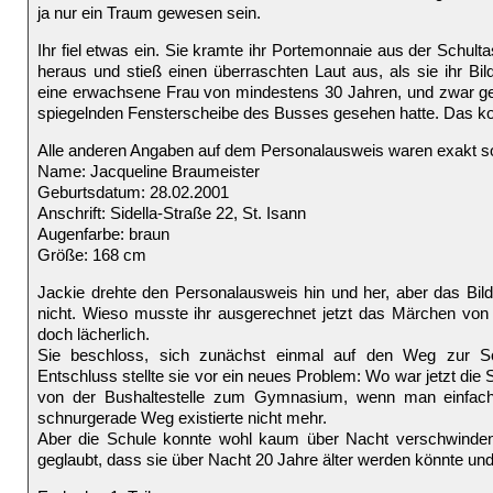
ja nur ein Traum gewesen sein.
Ihr fiel etwas ein. Sie kramte ihr Portemonnaie aus der Schul
heraus und stieß einen überraschten Laut aus, als sie ihr Bil
eine erwachsene Frau von mindestens 30 Jahren, und zwar gen
spiegelnden Fensterscheibe des Busses gesehen hatte. Das kon
Alle anderen Angaben auf dem Personalausweis waren exakt so, 
Name: Jacqueline Braumeister
Geburtsdatum: 28.02.2001
Anschrift: Sidella-Straße 22, St. Isann
Augenfarbe: braun
Größe: 168 cm
Jackie drehte den Personalausweis hin und her, aber das Bild 
nicht. Wieso musste ihr ausgerechnet jetzt das Märchen von
doch lächerlich.
Sie beschloss, sich zunächst einmal auf den Weg zur S
Entschluss stellte sie vor ein neues Problem: Wo war jetzt di
von der Bushaltestelle zum Gymnasium, wenn man einfach
schnurgerade Weg existierte nicht mehr.
Aber die Schule konnte wohl kaum über Nacht verschwinden. 
geglaubt, dass sie über Nacht 20 Jahre älter werden könnte und