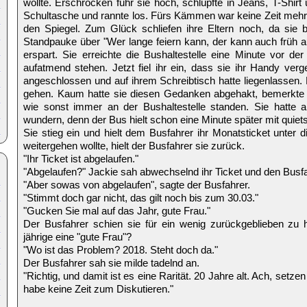
wollte. Erschrocken fuhr sie hoch, schlüpfte in Jeans, T-Shir
Schultasche und rannte los. Fürs Kämmen war keine Zeit mehr, 
den Spiegel. Zum Glück schliefen ihre Eltern noch, da sie b
Standpauke über "Wer lange feiern kann, der kann auch früh au
erspart. Sie erreichte die Bushaltestelle eine Minute vor der
aufatmend stehen. Jetzt fiel ihr ein, dass sie ihr Handy ve
angeschlossen und auf ihrem Schreibtisch hatte liegenlassen
gehen. Kaum hatte sie diesen Gedanken abgehakt, bemerkte 
wie sonst immer an der Bushaltestelle standen. Sie hatte 
wundern, denn der Bus hielt schon eine Minute später mit quiet
Sie stieg ein und hielt dem Busfahrer ihr Monatsticket unter 
weitergehen wollte, hielt der Busfahrer sie zurück.
"Ihr Ticket ist abgelaufen."
"Abgelaufen?" Jackie sah abwechselnd ihr Ticket und den Busfa
"Aber sowas von abgelaufen", sagte der Busfahrer.
"Stimmt doch gar nicht, das gilt noch bis zum 30.03."
"Gucken Sie mal auf das Jahr, gute Frau."
Der Busfahrer schien sie für ein wenig zurückgeblieben zu 
jährige eine "gute Frau"?
"Wo ist das Problem? 2018. Steht doch da."
Der Busfahrer sah sie milde tadelnd an.
"Richtig, und damit ist es eine Rarität. 20 Jahre alt. Ach, setzen
habe keine Zeit zum Diskutieren."