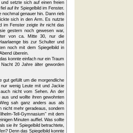
 und setzte sich auf einen freien
fiel auf ihr Spiegelbild im Fenster.
e nochmal genauer hin. Dann rieb
ickte sich in den Arm. Es nutzte
ld im Fenster zeigte ihr nicht das
 sie gestern noch gewesen war,
ter von ca. Mitte 30, nur die
Haarlaenge bis zur Schulter und
en noch mit dem Spiegelbild in
Abend überein.
das konnte einfach nur ein Traum
r Nacht 20 Jahre älter geworden
 gut gefüllt um die morgendliche
n nur wenig Leute mit und Jackie
, auch nicht vom Sehen. An der
ie aus und wollte ihren gewohnten
 Weg sah ganz anders aus als
ch nicht mehr geradeaus, sondern
Wilhelm-Tell-Gymnasium" mit dem
einigen Minuten auffiel. Was sollte
s sie ihr Spiegelbild betrachtete,
fen? Denn das Spiegelbild konnte