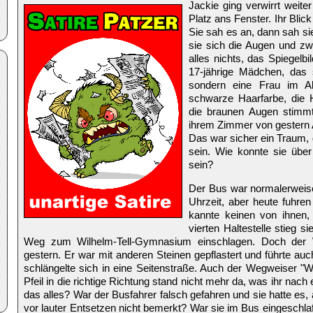
Jackie ging verwirrt weiter
Platz ans Fenster. Ihr Blick 
Sie sah es an, dann sah si
sie sich die Augen und zw
alles nichts, das Spiegelbi
17-jährige Mädchen, das
sondern eine Frau im Al
schwarze Haarfarbe, die 
die braunen Augen stimmt
ihrem Zimmer von gestern 
Das war sicher ein Traum, 
sein. Wie konnte sie übe
sein?
Der Bus war normalerweise
Uhrzeit, aber heute fuhre
kannte keinen von ihnen
vierten Haltestelle stieg s
Weg zum Wilhelm-Tell-Gymnasium einschlagen. Doch der
gestern. Er war mit anderen Steinen gepflastert und führte au
schlängelte sich in eine Seitenstraße. Auch der Wegweiser "
Pfeil in die richtige Richtung stand nicht mehr da, was ihr nach 
das alles? War der Busfahrer falsch gefahren und sie hatte es, al
vor lauter Entsetzen nicht bemerkt? War sie im Bus eingeschla