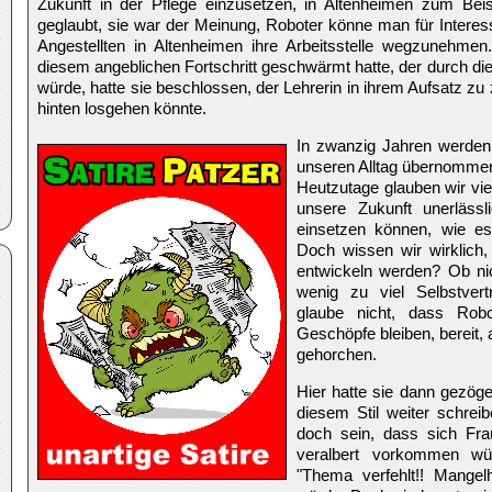
Zukunft in der Pflege einzusetzen, in Altenheimen zum Beis
geglaubt, sie war der Meinung, Roboter könne man für Interess
Angestellten in Altenheimen ihre Arbeitsstelle wegzunehmen
diesem angeblichen Fortschritt geschwärmt hatte, der durch di
würde, hatte sie beschlossen, der Lehrerin in ihrem Aufsatz zu
hinten losgehen könnte.
In zwanzig Jahren werden 
unseren Alltag übernommen
Heutzutage glauben wir viel
unsere Zukunft unerläss
einsetzen können, wie es
Doch wissen wir wirklich,
entwickeln werden? Ob nich
wenig zu viel Selbstver
glaube nicht, dass Robo
Geschöpfe bleiben, bereit
gehorchen.
Hier hatte sie dann gezöger
diesem Stil weiter schreibe
doch sein, dass sich Frau
veralbert vorkommen wü
"Thema verfehlt!! Mangelh