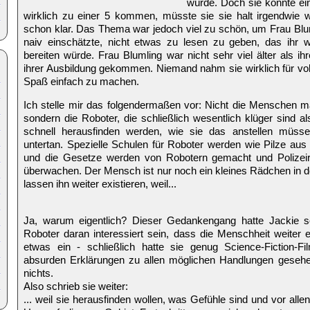
würde. Doch sie konnte ein
wirklich zu einer 5 kommen, müsste sie sie halt irgendwie w
schon klar. Das Thema war jedoch viel zu schön, um Frau Blu
naiv einschätzte, nicht etwas zu lesen zu geben, das ihr w
bereiten würde. Frau Blumling war nicht sehr viel älter als i
ihrer Ausbildung gekommen. Niemand nahm sie wirklich für vol
Spaß einfach zu machen.
Ich stelle mir das folgendermaßen vor: Nicht die Menschen m
sondern die Roboter, die schließlich wesentlich klüger sind
schnell herausfinden werden, wie sie das anstellen müs
untertan. Spezielle Schulen für Roboter werden wie Pilze aus
und die Gesetze werden von Robotern gemacht und Polizeir
überwachen. Der Mensch ist nur noch ein kleines Rädchen in d
lassen ihn weiter existieren, weil...
Ja, warum eigentlich? Dieser Gedankengang hatte Jackie se
Roboter daran interessiert sein, dass die Menschheit weiter e
etwas ein - schließlich hatte sie genug Science-Fiction-F
absurden Erklärungen zu allen möglichen Handlungen gesehe
nichts.
Also schrieb sie weiter:
... weil sie herausfinden wollen, was Gefühle sind und vor alle