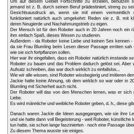
Um auf diesem Gebiet Fortschritte zu erzielen, benutzen s
jemand ist z. B. durch seinen Beruf prädestiniert, streng zu s
Gesichtsausdruck an, wenn sie mit einem vermeintlich
funktioniert natürlich auch umgekehrt: Reden sie z. B. mit 
deren Neugierde und Nachahmungstrieb zu eigen.
Der Mensch ist für den Roboter auch in 20 Jahren noch ein 
ihm einfach Spaß, dieses Wesen zu studieren.
Außerdem - da Roboter keine Liebe und keinen Sex kennen - hi
da sie Frau Blumling beim Lesen dieser Passage erröten sah - 
wie sie sich fortpflanzen sollen.
Hier war ihr eingefallen, dass ein Roboter natürlich imstande s
Roboter zu bauen und das Problem dadurch gelöst sei. Aber w
Aufsatz schreiben, das war doch wirklich zu einfallslos...
Wie wir alle wissen, sind Roboter wissbegierig und imitieren d
Jackie hatte keine Ahnung, ob dem wirklich so war oder in 2
Blumling mit Sicherheit auch nicht.
Der Roboter will das von den Menschen lernen, was er sich n
Liebe.
Es wird männliche und weibliche Roboter geben, d. h., diese gib
Danach waren Jackie die Ideen ausgegangen, wie sie ihre L
und sie hatte dann voll Begeisterung - weil Roboter, künstliche I
tun hatte, sie schon lange faszinierten - noch eine Passage ü
Zu diesem Thema wusste sie einiges.