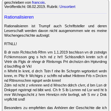
geschrieben von
francois
.
Veröffentlicht: 08.02.2019. Rubrik:
Unsortiert
Rationalisieren
Rationalisieren ist Trumpf auch Schriftsteller und deren
Leserschaft werden davon nicht ausgenommen wie es meine
Wochengeschichte aufzeigt:
RTNLL!
B dr nstn Rchtschrb Rfrm vm 1.1.2019 bschlssn vn dr zstndgn
Fchkmmsson gng s hch nd z hr!! Schlssndlch knntn sch d
Vrtrtr ds Flgls dr nhngr dr Rtnlsrngs Prt drchstzn drn Hptvrdrng
d bschffng dr Vkl
n Mhrht ln knnt, d drch Tstn f nhe lln Schrgrtn wgrtonlsrt wrdn
knnn, m Pltz fr Wchtgrs z schffn nd wltwt Hkttnnn Frb n Drckrn
nd Rttnsmschnn ngsprt wrdn knnn!
Zdm nd ncht z vrknnnn wrd d Mnschn ddrch clvrr, d bm Lsn dr
Dnkpprt ngstrngt nd blbt wrd. Ch fr S lb Lsrnnn nd Lsr wrd ht b
mnr Wchngschcht z hrm Hrnntzn mhr bvrlngt, wfr S mr z Dnk
vrpflchtt snd!
Besonders zu empfehlen das Anhören der Geschichte die ich