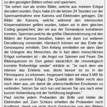
zu den gezeigten Bildern sehen und speichern.
"Sie sehen nun als erstes Bilder, welche aus meinem Erbgut
decodiert wurden. Dazu habe ich die letzten 24 Stunden vor der
Spermaentnahme eine Kamera und Elektroden getragen. Die
Bilder der Kamera, welche während den intensivsten
Körperreaktionen gefilmt wurden, haben wir in dem gleichen
Coding gespeichert, den wir aus der Genanalyse extrahieren
konnten. Spermien,welche die größte Übereinstimmung mit den
Bildern der Kamera besaßen, haben wir dann zur weiteren
Decodierung verwendet. Hierdurch können wir das Ende der
Gensequenz ermitteln. Den Anfang ermittelten wir dann über
die Urängste des Menschen, die in fast allem menschlichen
Erbgut vorhanden ist - die Angst vor Spinnen und Feuer. Die
Bildsequenzen im Gen geben tatsächlich die chronologisch
korrekte Reihenfolge wieder" erklärte er. "Je nach dem wie
intensiv das Erlebnis war, desto besser ist es in der
Filmsequenz zu erkennen. Insgesamt haben wir etwa 5 MB für
Bilder in unserem Erbgut. Die Qualität der Bilder reicht also
noch eben aus, um damit die unterschiedlichen Emotionen zu
verbinden. Setzen Sie sich nun und lassen Sie uns nach einer
kurzen Vorbereitung mit der Vorführung beginnen."
Paul reichte jedem Probanden die Brille und klebte die
Elektroden auf. Zum Schluss erhielten die Probanden noch
Kopfhörer, damit sie nicht durch Geräusche von den Bildern