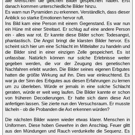
alle Menschen die gleichen Bilder gespeichert haben. Erst
danach kommen unterschiedliche Bilder hinzu.
Es warn nun Pyramiden zu erkennen. Verständlich, dass dieser
Anblick so starke Emotionen hervor ruft.
Ins Bild kam eine Person mit einem Gegenstand. Es war nun
ein Hüne mit einer Streitaxt. Er schlug auf eine andere Person
ein - alles war rot. Er kannte diese Bilder schon: Todesangst,
phantastisch. Die Angst bringt die klarsten Bilder hervor. Es
scheint sich hier um eine Schlacht im Mittelalter zu handeln und
die Bilder sind in einer einzigen Zelle gespeichert. Es ist
unfassbar. Natürlich können nur solche Erlebnisse weiter
gegeben werden, die vor der Zeugung des genetischen
Nachfahren erlebt wurden. Die Bilder seines eigenen Erbgutes
hatten die größte Wirkung auf ihn. Dies war einleuchtend. Es
war ja der Sinn des Erbgutes aus diesen Erfahrungen zu lernen
um zu überleben. Würde er jemals in eine solche Schlacht
geraten, würde er weit weg laufen. Die Bilder kannte er schon
von früheren Decodierungen. Er hatte sich dann diese Axt
anfertigen lassen. Sie zierte nun den Versuchsraum. Er musste
lächeln - ob die Probanden die Axt erkennen würden?
Die nächsten Bilder waren wieder etwas klarer. Menschen in
Uniformen. Diese hoben Gewehre in den Anschlag. Feuer glitt
aus den Mündungen und Rauch verdunkelte die Sequenz. Es