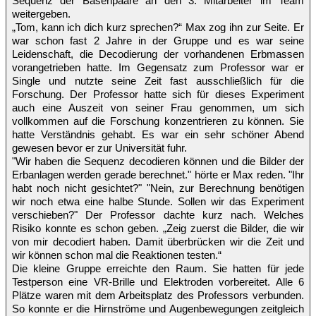
Sequenz der Basenpaare an den 3. Mitarbeiter im Team
weitergeben.
„Tom, kann ich dich kurz sprechen?“ Max zog ihn zur Seite. Er
war schon fast 2 Jahre in der Gruppe und es war seine
Leidenschaft, die Decodierung der vorhandenen Erbmassen
vorangetrieben hatte. Im Gegensatz zum Professor war er
Single und nutzte seine Zeit fast ausschließlich für die
Forschung. Der Professor hatte sich für dieses Experiment
auch eine Auszeit von seiner Frau genommen, um sich
vollkommen auf die Forschung konzentrieren zu können. Sie
hatte Verständnis gehabt. Es war ein sehr schöner Abend
gewesen bevor er zur Universität fuhr.
"Wir haben die Sequenz decodieren können und die Bilder der
Erbanlagen werden gerade berechnet." hörte er Max reden. "Ihr
habt noch nicht gesichtet?" "Nein, zur Berechnung benötigen
wir noch etwa eine halbe Stunde. Sollen wir das Experiment
verschieben?" Der Professor dachte kurz nach. Welches
Risiko konnte es schon geben. „Zeig zuerst die Bilder, die wir
von mir decodiert haben. Damit überbrücken wir die Zeit und
wir können schon mal die Reaktionen testen.“
Die kleine Gruppe erreichte den Raum. Sie hatten für jede
Testperson eine VR-Brille und Elektroden vorbereitet. Alle 6
Plätze waren mit dem Arbeitsplatz des Professors verbunden.
So konnte er die Hirnströme und Augenbewegungen zeitgleich