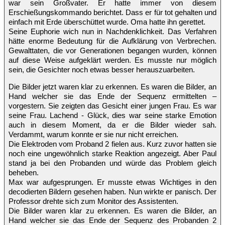
war sein Großvater. Er hatte immer von diesem
Erschießungskommando berichtet. Dass er für tot gehalten und
einfach mit Erde überschüttet wurde. Oma hatte ihn gerettet.
Seine Euphorie wich nun in Nachdenklichkeit. Das Verfahren
hätte enorme Bedeutung für die Aufklärung von Verbrechen.
Gewalttaten, die vor Generationen begangen wurden, können
auf diese Weise aufgeklärt werden. Es musste nur möglich
sein, die Gesichter noch etwas besser herauszuarbeiten.
Die Bilder jetzt waren klar zu erkennen. Es waren die Bilder, an
Hand welcher sie das Ende der Sequenz ermittelten –
vorgestern. Sie zeigten das Gesicht einer jungen Frau. Es war
seine Frau. Lachend - Glück, dies war seine starke Emotion
auch in diesem Moment, da er die Bilder wieder sah.
Verdammt, warum konnte er sie nur nicht erreichen.
Die Elektroden vom Proband 2 fielen aus. Kurz zuvor hatten sie
noch eine ungewöhnlich starke Reaktion angezeigt. Aber Paul
stand ja bei den Probanden und würde das Problem gleich
beheben.
Max war aufgesprungen. Er musste etwas Wichtiges in den
decodierten Bildern gesehen haben. Nun wirkte er panisch. Der
Professor drehte sich zum Monitor des Assistenten.
Die Bilder waren klar zu erkennen. Es waren die Bilder, an
Hand welcher sie das Ende der Sequenz des Probanden 2