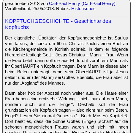
geschrieben 2018 von
Carl-Paul Hénry (Carl-Paul Hénry)
.
Veröffentlicht: 25.05.2018. Rubrik:
Historisches
KOPFTUCHGESCHICHTE - Geschichte des
Kopftuchs
Der eigentliche „Übeltäter“ der Kopftuchgeschichte ist Saulus
von Tarsus, der cirka um 60 n. Chr. als Paulus einen Brief an
die Kirchengemeinde in Korinth schrieb, in dem er folgende
Hierarchie festlegt: Gott – Jesus Christus – Mann – Frau. Wenn
die Frau betet, dann soll sie aus Ehrfurcht vor ihrem Mann als
ihr OberHAUPT ein Kopftuch tragen. Dem Mann ist dieses aber
beim Beten untersagt, denn sein OberHAUPT ist ja Jesus
selbst und er (der Mann) sei Gottes Ebenbild, die Frau aber ist
nur der „Abglanz“ des Mannes.
Dann aber holt der Apostel noch weiter aus. Die Haare einer
Frau haben eine erotische Wirkung – nicht nur auf den Mann,
sondern auch auf die „Engel“. Deshalb soll die Frau
grundsätzlich ein Kopftuch tragen – also nicht nur beim Beten.
Engel? Lesen Sie einmal Genesis (1. Buch Moses) Kapitel 6.
Dort heißt es, dass die Söhne Gottes (Engel) „scharf“ auf die
schönen menschlichen Frauen waren und sich mit ihnen
paarten. Daraus entstanden die „Riesen“ und die Helden der