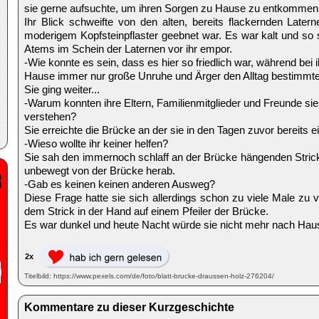
sie gerne aufsuchte, um ihren Sorgen zu Hause zu entkommen
Ihr Blick schweifte von den alten, bereits flackernden Later
moderigem Kopfsteinpflaster geebnet war. Es war kalt und so
Atems im Schein der Laternen vor ihr empor.
-Wie konnte es sein, dass es hier so friedlich war, während bei i
Hause immer nur große Unruhe und Ärger den Alltag bestimmt
Sie ging weiter...
-Warum konnten ihre Eltern, Familienmitglieder und Freunde sie
verstehen?
Sie erreichte die Brücke an der sie in den Tagen zuvor bereits 
-Wieso wollte ihr keiner helfen?
Sie sah den immernoch schlaff an der Brücke hängenden Stric
unbewegt von der Brücke herab.
-Gab es keinen keinen anderen Ausweg?
Diese Frage hatte sie sich allerdings schon zu viele Male zu vo
dem Strick in der Hand auf einem Pfeiler der Brücke.
Es war dunkel und heute Nacht würde sie nicht mehr nach Ha
2x
Titelbild: https://www.pexels.com/de/foto/blatt-brucke-draussen-holz-276204/
Kommentare zu dieser Kurzgeschichte