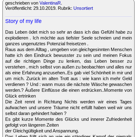
geschrieben von
ValentinaR
.
Veröffentlicht: 29.10.2019. Rubrik:
Unsortiert
Story of my life
Das Leben ödet mich so sehr an dass ich das Gefühl habe zu
explodieren . Ich möchte aus tiefster Seele schreien und mein
ganzes ungenutztes Potenzial freisetzen .
Raus aus dem Alltag , umgeben von gleichgesinnten Menschen
hatte ich den Eindruck bewusster zu sein und meinen Fokus
auf die richtigen Dinge zu lenken, das Leben besser zu
verstehen , mich selbst von außen zu beobachten und alles nur
als eine Erfahrung anzusehen..Es gab viel Schönheit in mir und
um mich. Zurück im alten Trott aus : wie kann ich mehr Geld
verdienen ? Und : wann muss die nächste Wäsche gewaschen
werden.? Äußere Einflüsse die einen erdrücken..Momente von
Glück ertrinken
Die Zeit rennt in Richtung Nichts werden wir eines Tages
aufwachen und unsere Träume nicht erfüllt haben weil wir uns
selbst daran gehindert haben ?
Es gibt kurze Momente des Glücks und innerer Zufriedenheit
gefolgt von längeren Zeiten
der Gleichgültigkeit und Anspannung.
Das Leben füllt sich an wie ein ständiger Kampf der niemals