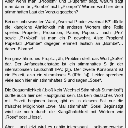
Aber wenn man „Proplem“ und „Pupertät“ sagt, warum sagt
man dann für „Plombe“ nicht „Plompe“? Warum wird hier dem
stimmhaften Laut der Vorzug gegeben?
Bei der unbewussten Wahl „Zweimal P oder zweimal B?“ dürfte
die klangliche Ähnlichkeit mit anderen Wörtern eine Rolle
spielen. Propeller, Proportion, Papier, Puppe… nach „Pro“
sowie „P+Vokal“ ist man ein P gewohnt. Also: Proplem!
Pupertät! „Plombe“ dagegen erinnert lautlich an „Bombe“…
daher: Blombe!
Ein ganz ähnliches Propl…, äh, Problem stellt das Wort „Soße“
dar. Der Anfangsbuchstabe ist ein stimmhaftes S (in der
internationalen Lautschrift IPA: [z]). Der zweite Konsonant ist
ein Eszett, also ein stimmloses S (IPA: [s]). Leider sprechen
viele auch hier ein stimmhaftes S und sagen „Sose“.
Die Bequemlichkeit („bloß kein Wechsel Stimmhaft-Stimmlos!“)
dürfte auch hier der Hauptgrund sein. Da kein deutsches Wort
mit Eszett beginnen kann, gibt es in diesem Fall nur die
(falsche) Möglichkeit „zwei Mal stimmhaft“: Sose! Begünstigt
wird sie noch durch die Klangähnlichkeit mit Wörtern wie
„Rose“ oder „Hose“.
Aber – und jetzt wird es richtig interessant – seltsamerweise