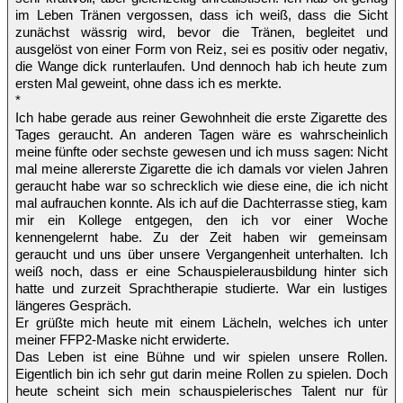
im Leben Tränen vergossen, dass ich weiß, dass die Sicht
zunächst wässrig wird, bevor die Tränen, begleitet und
ausgelöst von einer Form von Reiz, sei es positiv oder negativ,
die Wange dick runterlaufen. Und dennoch hab ich heute zum
ersten Mal geweint, ohne dass ich es merkte.
*
Ich habe gerade aus reiner Gewohnheit die erste Zigarette des
Tages geraucht. An anderen Tagen wäre es wahrscheinlich
meine fünfte oder sechste gewesen und ich muss sagen: Nicht
mal meine allererste Zigarette die ich damals vor vielen Jahren
geraucht habe war so schrecklich wie diese eine, die ich nicht
mal aufrauchen konnte. Als ich auf die Dachterrasse stieg, kam
mir ein Kollege entgegen, den ich vor einer Woche
kennengelernt habe. Zu der Zeit haben wir gemeinsam
geraucht und uns über unsere Vergangenheit unterhalten. Ich
weiß noch, dass er eine Schauspielerausbildung hinter sich
hatte und zurzeit Sprachtherapie studierte. War ein lustiges
längeres Gespräch.
Er grüßte mich heute mit einem Lächeln, welches ich unter
meiner FFP2-Maske nicht erwiderte.
Das Leben ist eine Bühne und wir spielen unsere Rollen.
Eigentlich bin ich sehr gut darin meine Rollen zu spielen. Doch
heute scheint sich mein schauspielerisches Talent nur für