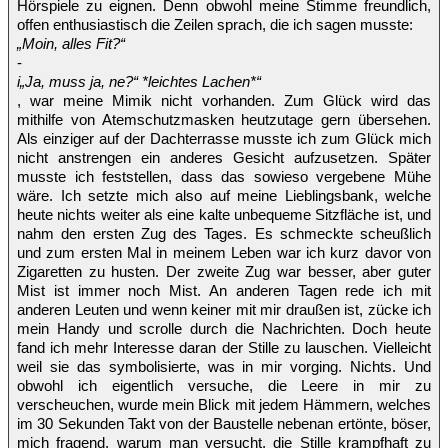
Hörspiele zu eignen. Denn obwohl meine Stimme freundlich,
offen enthusiastisch die Zeilen sprach, die ich sagen musste:
„Moin, alles Fit?“
-
i„Ja, muss ja, ne?“ *leichtes Lachen*“
, war meine Mimik nicht vorhanden. Zum Glück wird das
mithilfe von Atemschutzmasken heutzutage gern übersehen.
Als einziger auf der Dachterrasse musste ich zum Glück mich
nicht anstrengen ein anderes Gesicht aufzusetzen. Später
musste ich feststellen, dass das sowieso vergebene Mühe
wäre. Ich setzte mich also auf meine Lieblingsbank, welche
heute nichts weiter als eine kalte unbequeme Sitzfläche ist, und
nahm den ersten Zug des Tages. Es schmeckte scheußlich
und zum ersten Mal in meinem Leben war ich kurz davor von
Zigaretten zu husten. Der zweite Zug war besser, aber guter
Mist ist immer noch Mist. An anderen Tagen rede ich mit
anderen Leuten und wenn keiner mit mir draußen ist, zücke ich
mein Handy und scrolle durch die Nachrichten. Doch heute
fand ich mehr Interesse daran der Stille zu lauschen. Vielleicht
weil sie das symbolisierte, was in mir vorging. Nichts. Und
obwohl ich eigentlich versuche, die Leere in mir zu
verscheuchen, wurde mein Blick mit jedem Hämmern, welches
im 30 Sekunden Takt von der Baustelle nebenan ertönte, böser,
mich fragend, warum man versucht, die Stille krampfhaft zu