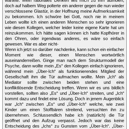
wartete. Mein rationales Denken lies mich zu ihm aufholen,
doch auf halbem Weg polterte ein anderer gegen die nun wieder
verschlossene Glastür, in der Hoffnung meine Aufmerksamkeit
zu bekommen. Ich schwöre bei Gott, noch nie in meinem
Leben wollte ich einen anderen Menschen so sehr ignorieren
wie diesen Kollegen, welcher leider keine eigene Karte hat um
reinzukommen. Ich hätte sagen können ich hatte Kopfhörer in
den Ohren, oder irgendwas anderes, es wäre so einfach
gewesen. War es aber nicht-
Wenn ich jetzt so darüber nachdenke, kann schon ein einfacher
Moment wie dieser, einen Menschen wortwörtlich
auseinanderreißen. Ginge man nach dem Strukturmodell der
Psyche, dann wollte mein „Es“ den Kollegen einfach ignorieren,
während mein „Über-Ich“ als funktionierendes Mitglied der
Gesellschaft ihm die Tür aufmachen wollte. Mein „Ich“ als
Mediator sollte zwischen beiden stehen und eine
konfliktlösende Entscheidung treffen. Wenn wir es uns bildlich
vorstellen, sollten also „Es“ und „Über-Ich“ streiten, und „Ich“
kommt dazu und findet eine Lösung. Doch in jenem Augenblick
war „Ich“ zwischen „Es“ und „Über-Ich“ welche, wie zwei
Kinder um einen Stoffbären streitend, versuchten ihn zu
übernehmen. Schlussendlich habe ich (natürlich) die Tür
geöffnet und den Aufzug verpasst. Jedoch war das keine
Entscheidung des „Ichs“ zu Gunsten vom „Über-Ich“. „Über-