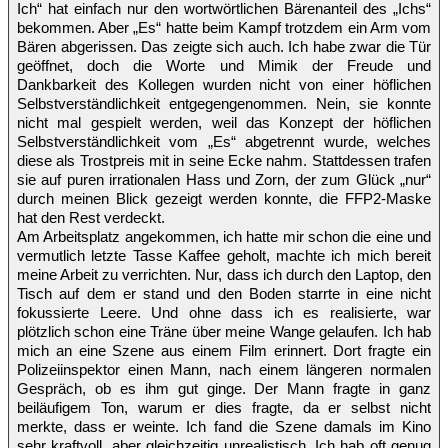
Ich“ hat einfach nur den wortwörtlichen Bärenanteil des „Ichs“
bekommen. Aber „Es“ hatte beim Kampf trotzdem ein Arm vom
Bären abgerissen. Das zeigte sich auch. Ich habe zwar die Tür
geöffnet, doch die Worte und Mimik der Freude und
Dankbarkeit des Kollegen wurden nicht von einer höflichen
Selbstverständlichkeit entgegengenommen. Nein, sie konnte
nicht mal gespielt werden, weil das Konzept der höflichen
Selbstverständlichkeit vom „Es“ abgetrennt wurde, welches
diese als Trostpreis mit in seine Ecke nahm. Stattdessen trafen
sie auf puren irrationalen Hass und Zorn, der zum Glück „nur“
durch meinen Blick gezeigt werden konnte, die FFP2-Maske
hat den Rest verdeckt.
Am Arbeitsplatz angekommen, ich hatte mir schon die eine und
vermutlich letzte Tasse Kaffee geholt, machte ich mich bereit
meine Arbeit zu verrichten. Nur, dass ich durch den Laptop, den
Tisch auf dem er stand und den Boden starrte in eine nicht
fokussierte Leere. Und ohne dass ich es realisierte, war
plötzlich schon eine Träne über meine Wange gelaufen. Ich hab
mich an eine Szene aus einem Film erinnert. Dort fragte ein
Polizeiinspektor einen Mann, nach einem längeren normalen
Gespräch, ob es ihm gut ginge. Der Mann fragte in ganz
beiläufigem Ton, warum er dies fragte, da er selbst nicht
merkte, dass er weinte. Ich fand die Szene damals im Kino
sehr kraftvoll, aber gleichzeitig unrealistisch. Ich hab oft genug