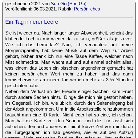
geschrieben 2021 von
Sun-Go (Sun-Go)
.
Veröffentlicht: 06.03.2021. Rubrik:
Persönliches
Ein Tag innerer Leere
Sie ist wieder da. Nach langer langer Abwesenheit, scheint das
klaffende Loch in mir wieder da zu sein, größer als je zuvor.
Wie ich das bemerkte? Nun, ich verzichtete auf meine
Morgenzigarette, hab keine Musik auf dem Weg zur Arbeit
gehört, bisher trank ich nur eine Tasse Kaffee, welcher nach
Mist schmeckte. Man wacht auf und auf einmal scheint alles,
was einem das Leben ein bisschen angenehmer gemacht hat
keinen persönlichen Wert mehr zu haben; und das dann
komischerweise an einem Tag wo ich mehr als 3 ½ Stunden
geschlafen habe.
Neben dem Verlust an der Freude einiger Sachen, kam Frust
durch andere Sachen hinzu. Dinge die mich nie gestört haben,
im Gegenteil. Ich bin, wie üblich, durch den Seiteneingang bei
der Arbeit angekommen. Um in die Arbeitsstelle reinzukommen
braucht man eine ID Karte. Nicht jeder hat so eine, ich schon.
Man hält die Karte vor den Scanner und die Tür lässt sich
aufziehen. Jemand anderes ist nicht kurze Zeit vor mir durch
die Türgegangen, ich hab gesehen, wie er auf den Aufzug