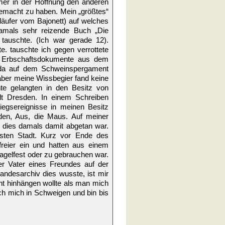
er in der Hoffnung den anderen
gemacht zu haben. Mein „größtes“
läufer vom Bajonett) auf welches
amals sehr reizende Buch „Die
tauschte. (Ich war gerade 12).
. tauschte ich gegen verrottete
e Erbschaftsdokumente aus dem
 da auf dem Schweinspergament
 aber meine Wissbegier fand keine
te gelangten in den Besitz von
lt Dresden. In einem Schreiben
iegsereignisse in meinen Besitz
den, Aus, die Maus. Auf meiner
s dies damals damit abgetan war.
osten Stadt. Kurz vor Ende des
freier ein und hatten aus einem
agelfest oder zu gebrauchen war.
r Vater eines Freundes auf der
andesarchiv dies wusste, ist mir
ht hinhängen wollte als man mich
ch mich in Schweigen und bin bis