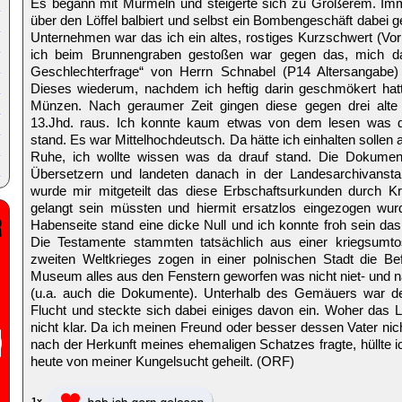
Es begann mit Murmeln und steigerte sich zu Größerem. Imm
über den Löffel balbiert und selbst ein Bombengeschäft dabei 
Unternehmen war das ich ein altes, rostiges Kurzschwert (Vor
ich beim Brunnengraben gestoßen war gegen das, mich d
Geschlechterfrage“ von Herrn Schnabel (P14 Altersangabe) 
Dieses wiederum, nachdem ich heftig darin geschmökert hatte
Münzen. Nach geraumer Zeit gingen diese gegen drei alt
13.Jhd. raus. Ich konnte kaum etwas von dem lesen was
stand. Es war Mittelhochdeutsch. Da hätte ich einhalten sollen
Ruhe, ich wollte wissen was da drauf stand. Die Dokumen
Übersetzern und landeten danach in der Landesarchivansta
wurde mir mitgeteilt das diese Erbschaftsurkunden durch Kr
gelangt sein müssten und hiermit ersatzlos eingezogen wur
Habenseite stand eine dicke Null und ich konnte froh sein da
Die Testamente stammten tatsächlich aus einer kriegsumt
zweiten Weltkrieges zogen in einer polnischen Stadt die Be
Museum alles aus den Fenstern geworfen was nicht niet- und n
(u.a. auch die Dokumente). Unterhalb des Gemäuers war de
Flucht und steckte sich dabei einiges davon ein. Woher das L
nicht klar. Da ich meinen Freund oder besser dessen Vater nic
nach der Herkunft meines ehemaligen Schatzes fragte, hüllte i
heute von meiner Kungelsucht geheilt. (ORF)
1x