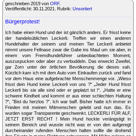
geschrieben 2019 von
ORF
.
Veröffentlicht: 30.11.2021. Rubrik:
Unsortiert
Bürgerprotest!
Ich habe einen Hund und der ist gänzlich anders. Er frisst keine
der handelsüblichen Leckerli. Treffen wir einen anderen
Hundehalter der seinem und meinen Tier Leckerli anbietet
nimmt unsere Fellnase zwar die Gabe ins Maul um sie aber, in
einem vom Fremdhundeführer unbeobachteten Moment,
auszuspucken oder aber zu verbuddeln. Das erweckt Zweifel,
gar Zorn unter der örtlichen Bevölkerung die dieses sah.
Kürzlich kam ich mit dem Auto vom Einkaufen zurück und fand
vor dem Haus eine aufgebrachte Menschenmenge vor. „Wieso
frisst dein Hund keine Leckerli von uns ?“ „Jeder Hund frisst
Leckerli bis sie alle sind oder er geplatzt ist !“. „Hatte er eine
schwere Kindheit und kommt er aus einer schlechten Haltung
?“, "Bist du herzlos ?". Ich war baff. Bisher hatte ich immer in
Frieden mit meinen Mitmenschen gelebt und nun das. Es
wurden sogar Transparente geschwenkt. LECKERLI FÜR ALF,
JETZT ERST RECHT ! Mein Hund hockte verängstigt in
seinem Bereich und wusste nicht was er von den aufgeregt
durcheinander rufenden Menschen halten sollte die drohend