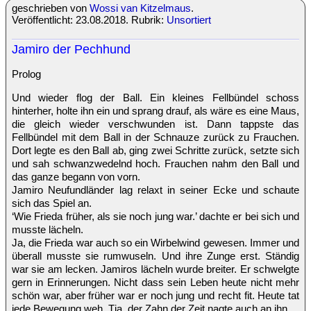
geschrieben von
Wossi van Kitzelmaus
.
Veröffentlicht: 23.08.2018. Rubrik:
Unsortiert
Jamiro der Pechhund
Prolog
Und wieder flog der Ball. Ein kleines Fellbündel schoss
hinterher, holte ihn ein und sprang drauf, als wäre es eine Maus,
die gleich wieder verschwunden ist. Dann tappste das
Fellbündel mit dem Ball in der Schnauze zurück zu Frauchen.
Dort legte es den Ball ab, ging zwei Schritte zurück, setzte sich
und sah schwanzwedelnd hoch. Frauchen nahm den Ball und
das ganze begann von vorn.
Jamiro Neufundländer lag relaxt in seiner Ecke und schaute
sich das Spiel an.
‘Wie Frieda früher, als sie noch jung war.’ dachte er bei sich und
musste lächeln.
Ja, die Frieda war auch so ein Wirbelwind gewesen. Immer und
überall musste sie rumwuseln. Und ihre Zunge erst. Ständig
war sie am lecken. Jamiros lächeln wurde breiter. Er schwelgte
gern in Erinnerungen. Nicht dass sein Leben heute nicht mehr
schön war, aber früher war er noch jung und recht fit. Heute tat
jede Bewegung weh. Tja, der Zahn der Zeit nagte auch an ihn.