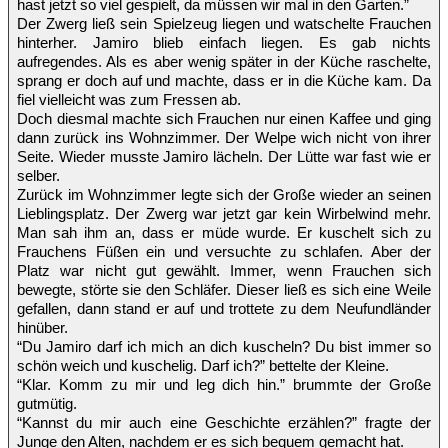
hast jetzt so viel gespielt, da müssen wir mal in den Garten.”
Der Zwerg ließ sein Spielzeug liegen und watschelte Frauchen
hinterher. Jamiro blieb einfach liegen. Es gab nichts
aufregendes. Als es aber wenig später in der Küche raschelte,
sprang er doch auf und machte, dass er in die Küche kam. Da
fiel vielleicht was zum Fressen ab.
Doch diesmal machte sich Frauchen nur einen Kaffee und ging
dann zurück ins Wohnzimmer. Der Welpe wich nicht von ihrer
Seite. Wieder musste Jamiro lächeln. Der Lütte war fast wie er
selber.
Zurück im Wohnzimmer legte sich der Große wieder an seinen
Lieblingsplatz. Der Zwerg war jetzt gar kein Wirbelwind mehr.
Man sah ihm an, dass er müde wurde. Er kuschelt sich zu
Frauchens Füßen ein und versuchte zu schlafen. Aber der
Platz war nicht gut gewählt. Immer, wenn Frauchen sich
bewegte, störte sie den Schläfer. Dieser ließ es sich eine Weile
gefallen, dann stand er auf und trottete zu dem Neufundländer
hinüber.
“Du Jamiro darf ich mich an dich kuscheln? Du bist immer so
schön weich und kuschelig. Darf ich?” bettelte der Kleine.
“Klar. Komm zu mir und leg dich hin.” brummte der Große
gutmütig.
“Kannst du mir auch eine Geschichte erzählen?” fragte der
Junge den Alten, nachdem er es sich bequem gemacht hat.