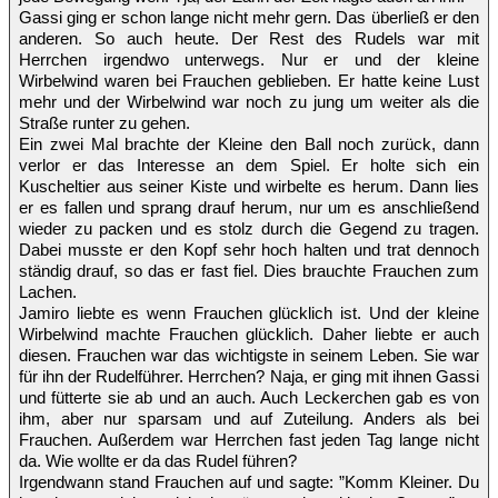
Gassi ging er schon lange nicht mehr gern. Das überließ er den
anderen. So auch heute. Der Rest des Rudels war mit
Herrchen irgendwo unterwegs. Nur er und der kleine
Wirbelwind waren bei Frauchen geblieben. Er hatte keine Lust
mehr und der Wirbelwind war noch zu jung um weiter als die
Straße runter zu gehen.
Ein zwei Mal brachte der Kleine den Ball noch zurück, dann
verlor er das Interesse an dem Spiel. Er holte sich ein
Kuscheltier aus seiner Kiste und wirbelte es herum. Dann lies
er es fallen und sprang drauf herum, nur um es anschließend
wieder zu packen und es stolz durch die Gegend zu tragen.
Dabei musste er den Kopf sehr hoch halten und trat dennoch
ständig drauf, so das er fast fiel. Dies brauchte Frauchen zum
Lachen.
Jamiro liebte es wenn Frauchen glücklich ist. Und der kleine
Wirbelwind machte Frauchen glücklich. Daher liebte er auch
diesen. Frauchen war das wichtigste in seinem Leben. Sie war
für ihn der Rudelführer. Herrchen? Naja, er ging mit ihnen Gassi
und fütterte sie ab und an auch. Auch Leckerchen gab es von
ihm, aber nur sparsam und auf Zuteilung. Anders als bei
Frauchen. Außerdem war Herrchen fast jeden Tag lange nicht
da. Wie wollte er da das Rudel führen?
Irgendwann stand Frauchen auf und sagte: ”Komm Kleiner. Du