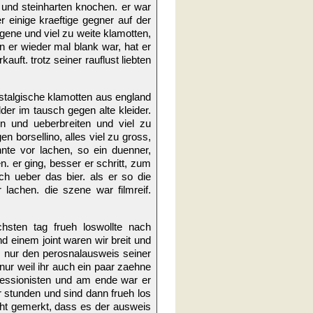
t und steinharten knochen. er war
er einige kraeftige gegner auf der
agene und viel zu weite klamotten,
nn er wieder mal blank war, hat er
auft. trotz seiner rauflust liebten
ostalgische klamotten aus england
der im tausch gegen alte kleider.
n und ueberbreiten und viel zu
 borsellino, alles viel zu gross,
nte vor lachen, so ein duenner,
. er ging, besser er schritt, zum
ch ueber das bier. als er so die
r lachen. die szene war filmreif.
hsten tag frueh loswollte nach
d einem joint waren wir breit und
, nur den perosnalausweis seiner
 nur weil ihr auch ein paar zaehne
pressionisten und am ende war er
r stunden und sind dann frueh los
ht gemerkt, dass es der ausweis