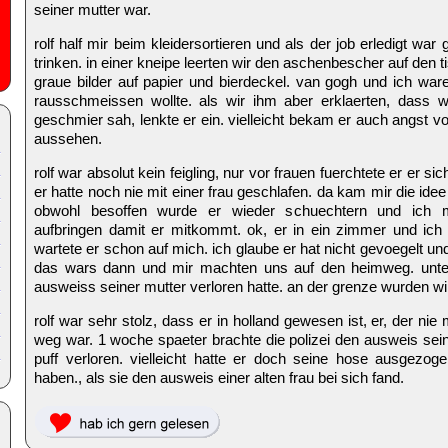
seiner mutter war.
rolf half mir beim kleidersortieren und als der job erledigt war
trinken. in einer kneipe leerten wir den aschenbescher auf den 
graue bilder auf papier und bierdeckel. van gogh und ich ware
rausschmeissen wollte. als wir ihm aber erklaerten, dass w
geschmier sah, lenkte er ein. vielleicht bekam er auch angst vor 
aussehen.
rolf war absolut kein feigling, nur vor frauen fuerchtete er er 
er hatte noch nie mit einer frau geschlafen. da kam mir die ide
obwohl besoffen wurde er wieder schuechtern und ich m
aufbringen damit er mitkommt. ok, er in ein zimmer und ich 
wartete er schon auf mich. ich glaube er hat nicht gevoegelt 
das wars dann und mir machten uns auf den heimweg. unte
ausweiss seiner mutter verloren hatte. an der grenze wurden wir 
rolf war sehr stolz, dass er in holland gewesen ist, er, der n
weg war. 1 woche spaeter brachte die polizei den ausweis seiner
puff verloren. vielleicht hatte er doch seine hose ausgezo
haben., als sie den ausweis einer alten frau bei sich fand.