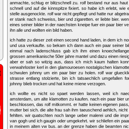
anmachte, schlug er blitzschnell zu. rolf bestand nur aus hau
schnell und auf die kinnspitze fixiert. so habe ich erlebt, wie 
stelle ausgenockte. rolf war nicht gepflegt und hatte nur abgetr
er stank nach schweiss, bier und zigaretten. er liebte bier. we
eines seiner bilder in der naechsten kneipe fuer ein paar bier verk
ihn alle und wollten ein bild haben.
ich hatte zu dieser zeit einen second hand laden, in dem ich n
und usa verkaufte. so bekam ich dann auch ein paar seiner bil
einmal nach ladenschluss gab ich ihm einen knoechellange
grossen amerikanische 50er jahre mantel und dazu einen riesigen
aber er sah so witzig aus, dass ich mich kaum halten konn
verwahrloster kerl in den glamouroesen nostalgischen klamotten
schwulen johnny um ein paar bier zu holen. rolf war glueckli
strasse entlang stolzierte, bin ich tatsaechlich umgefallen fo
johnny blieb trocken und hat keine miene verzogen.
ich wollte es nicht so spaet werden lassen, weil ich naec
amsterdam, um alte klamotten zu kaufen. nach ein paar bier un
beschlossen, das rolf mitkommt. er hatte keinen eigenen pass
mutter bei sich. die alte frau sah ihm taeuschend aehlich, nicht
fehlten. wir quatschten noch lange ueber malerei und die im
van gogh und ich gaugin oder umgekehrt. wir schliefen ein paa
in meinem alten vw bus. an der grenze haben die beamten nic