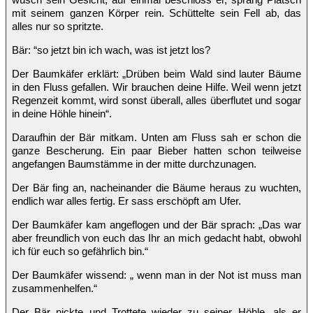
mit seinem ganzen Körper rein. Schüttelte sein Fell ab, das
alles nur so spritzte.
Bär: “so jetzt bin ich wach, was ist jetzt los?
Der Baumkäfer erklärt: „Drüben beim Wald sind lauter Bäume
in den Fluss gefallen. Wir brauchen deine Hilfe. Weil wenn jetzt
Regenzeit kommt, wird sonst überall, alles überflutet und sogar
in deine Höhle hinein“.
Daraufhin der Bär mitkam. Unten am Fluss sah er schon die
ganze Bescherung. Ein paar Bieber hatten schon teilweise
angefangen Baumstämme in der mitte durchzunagen.
Der Bär fing an, nacheinander die Bäume heraus zu wuchten,
endlich war alles fertig. Er sass erschöpft am Ufer.
Der Baumkäfer kam angeflogen und der Bär sprach: „Das war
aber freundlich von euch das Ihr an mich gedacht habt, obwohl
ich für euch so gefährlich bin.“
Der Baumkäfer wissend: „ wenn man in der Not ist muss man
zusammenhelfen.“
Der Bär nickte und Trottete wieder zu seiner Höhle, als er