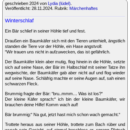
geschrieben 2024 von
Lydia (lüdel)
.
Veröffentlicht: 28.11.2024. Rubrik:
Märchenhaftes
Winterschlaf
Ein Bär schlief in seiner Höhle tief und fest.
Draußen ein Baumkäfer sich mit den Tieren unterhielt, ängstlich
standen die Tiere vor der Höhle, ein Hase angstvoll:
“Wir trauen uns nicht in aufzuwecken, das ist gefährlich.
Der Baumkäfer klein aber mutig, flog hinein in die Höhle, setzte
sich auf seine Nase, der Bär im Halbschlaf mit seiner Tatze ihn
wegwischte, der Baumkäfer gab aber nicht auf und flog wieder
auf seine Nase. Schläfrig machte er seine Augen auf, sah einen
schwarzen Fleck.
Brummig fragte der Bär: “bru..mmm… Was ist los?“
Der kleine Käfer sprach:“ ich bin der kleine Baumkäfer, wir
brauchen deine Hilfe! Komm wach auf!
Bär brummig:“ Na gut, jetzt hast mich schon wach gemacht.“
Trottete heraus aus seiner Höhle, trottete zum Bach rüber und
wusch sein Gesicht, auf einmal beschloss er, sprang Platsch