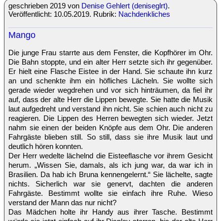
geschrieben 2019 von
Denise Gehlert (deniseglrt)
.
Veröffentlicht: 10.05.2019. Rubrik:
Nachdenkliches
Mango
Die junge Frau starrte aus dem Fenster, die Kopfhörer im Ohr.
Die Bahn stoppte, und ein alter Herr setzte sich ihr gegenüber.
Er hielt eine Flasche Eistee in der Hand. Sie schaute ihn kurz
an und schenkte ihm ein höfliches Lächeln. Sie wollte sich
gerade wieder wegdrehen und vor sich hinträumen, da fiel ihr
auf, dass der alte Herr die Lippen bewegte. Sie hatte die Musik
laut aufgedreht und verstand ihn nicht. Sie schien auch nicht zu
reagieren. Die Lippen des Herren bewegten sich wieder. Jetzt
nahm sie einen der beiden Knöpfe aus dem Ohr. Die anderen
Fahrgäste blieben still. So still, dass sie ihre Musik laut und
deutlich hören konnten.
Der Herr wedelte lächelnd die Eisteeflasche vor ihrem Gesicht
herum. „Wissen Sie, damals, als ich jung war, da war ich in
Brasilien. Da hab ich Bruna kennengelernt.“ Sie lächelte, sagte
nichts. Sicherlich war sie genervt, dachten die anderen
Fahrgäste. Bestimmt wollte sie einfach ihre Ruhe. Wieso
verstand der Mann das nur nicht?
Das Mädchen holte ihr Handy aus ihrer Tasche. Bestimmt