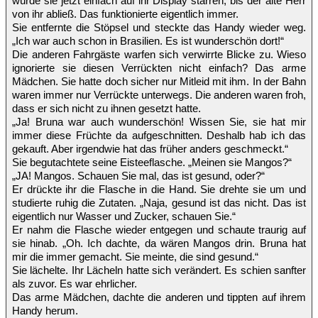
würde sie jetzt einfach auf ihr Display starren, bis der alte Herr
von ihr abließ. Das funktionierte eigentlich immer.
Sie entfernte die Stöpsel und steckte das Handy wieder weg.
„Ich war auch schon in Brasilien. Es ist wunderschön dort!“
Die anderen Fahrgäste warfen sich verwirrte Blicke zu. Wieso
ignorierte sie diesen Verrückten nicht einfach? Das arme
Mädchen. Sie hatte doch sicher nur Mitleid mit ihm. In der Bahn
waren immer nur Verrückte unterwegs. Die anderen waren froh,
dass er sich nicht zu ihnen gesetzt hatte.
„Ja! Bruna war auch wunderschön! Wissen Sie, sie hat mir
immer diese Früchte da aufgeschnitten. Deshalb hab ich das
gekauft. Aber irgendwie hat das früher anders geschmeckt.“
Sie begutachtete seine Eisteeflasche. „Meinen sie Mangos?“
„JA! Mangos. Schauen Sie mal, das ist gesund, oder?“
Er drückte ihr die Flasche in die Hand. Sie drehte sie um und
studierte ruhig die Zutaten. „Naja, gesund ist das nicht. Das ist
eigentlich nur Wasser und Zucker, schauen Sie.“
Er nahm die Flasche wieder entgegen und schaute traurig auf
sie hinab. „Oh. Ich dachte, da wären Mangos drin. Bruna hat
mir die immer gemacht. Sie meinte, die sind gesund.“
Sie lächelte. Ihr Lächeln hatte sich verändert. Es schien sanfter
als zuvor. Es war ehrlicher.
Das arme Mädchen, dachte die anderen und tippten auf ihrem
Handy herum.