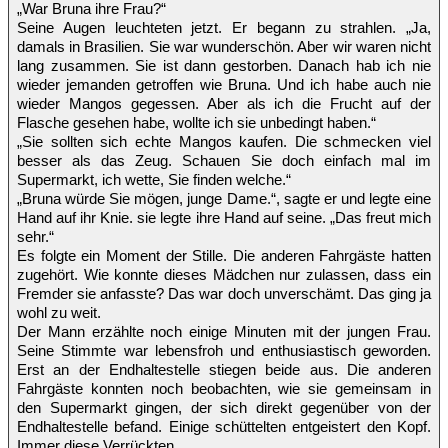
„War Bruna ihre Frau?“
Seine Augen leuchteten jetzt. Er begann zu strahlen. „Ja,
damals in Brasilien. Sie war wunderschön. Aber wir waren nicht
lang zusammen. Sie ist dann gestorben. Danach hab ich nie
wieder jemanden getroffen wie Bruna. Und ich habe auch nie
wieder Mangos gegessen. Aber als ich die Frucht auf der
Flasche gesehen habe, wollte ich sie unbedingt haben.“
„Sie sollten sich echte Mangos kaufen. Die schmecken viel
besser als das Zeug. Schauen Sie doch einfach mal im
Supermarkt, ich wette, Sie finden welche.“
„Bruna würde Sie mögen, junge Dame.“, sagte er und legte eine
Hand auf ihr Knie. sie legte ihre Hand auf seine. „Das freut mich
sehr.“
Es folgte ein Moment der Stille. Die anderen Fahrgäste hatten
zugehört. Wie konnte dieses Mädchen nur zulassen, dass ein
Fremder sie anfasste? Das war doch unverschämt. Das ging ja
wohl zu weit.
Der Mann erzählte noch einige Minuten mit der jungen Frau.
Seine Stimmte war lebensfroh und enthusiastisch geworden.
Erst an der Endhaltestelle stiegen beide aus. Die anderen
Fahrgäste konnten noch beobachten, wie sie gemeinsam in
den Supermarkt gingen, der sich direkt gegenüber von der
Endhaltestelle befand. Einige schüttelten entgeistert den Kopf.
Immer diese Verrückten.