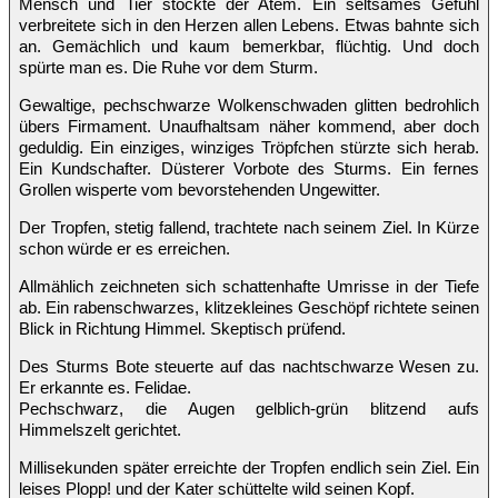
Mensch und Tier stockte der Atem. Ein seltsames Gefühl
verbreitete sich in den Herzen allen Lebens. Etwas bahnte sich
an. Gemächlich und kaum bemerkbar, flüchtig. Und doch
spürte man es. Die Ruhe vor dem Sturm.
Gewaltige, pechschwarze Wolkenschwaden glitten bedrohlich
übers Firmament. Unaufhaltsam näher kommend, aber doch
geduldig. Ein einziges, winziges Tröpfchen stürzte sich herab.
Ein Kundschafter. Düsterer Vorbote des Sturms. Ein fernes
Grollen wisperte vom bevorstehenden Ungewitter.
Der Tropfen, stetig fallend, trachtete nach seinem Ziel. In Kürze
schon würde er es erreichen.
Allmählich zeichneten sich schattenhafte Umrisse in der Tiefe
ab. Ein rabenschwarzes, klitzekleines Geschöpf richtete seinen
Blick in Richtung Himmel. Skeptisch prüfend.
Des Sturms Bote steuerte auf das nachtschwarze Wesen zu.
Er erkannte es. Felidae.
Pechschwarz, die Augen gelblich-grün blitzend aufs
Himmelszelt gerichtet.
Millisekunden später erreichte der Tropfen endlich sein Ziel. Ein
leises Plopp! und der Kater schüttelte wild seinen Kopf.