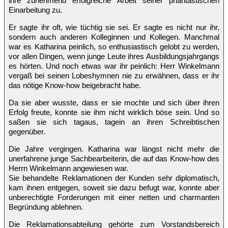
ihre zunehmend erfolgreiche Arbeit seiner phantastischen
Einarbeitung zu.
Er sagte ihr oft, wie tüchtig sie sei. Er sagte es nicht nur ihr,
sondern auch anderen Kolleginnen und Kollegen. Manchmal
war es Katharina peinlich, so enthusiastisch gelobt zu werden,
vor allen Dingen, wenn junge Leute ihres Ausbildungsjahrgangs
es hörten. Und noch etwas war ihr peinlich: Herr Winkelmann
vergaß bei seinen Lobeshymnen nie zu erwähnen, dass er ihr
das nötige Know-how beigebracht habe.
Da sie aber wusste, dass er sie mochte und sich über ihren
Erfolg freute, konnte sie ihm nicht wirklich böse sein. Und so
saßen sie sich tagaus, tagein an ihren Schreibtischen
gegenüber.
Die Jahre vergingen. Katharina war längst nicht mehr die
unerfahrene junge Sachbearbeiterin, die auf das Know-how des
Herrn Winkelmann angewiesen war.
Sie behandelte Reklamationen der Kunden sehr diplomatisch,
kam ihnen entgegen, soweit sie dazu befugt war, konnte aber
unberechtigte Forderungen mit einer netten und charmanten
Begründung ablehnen.
Die Reklamationsabteilung gehörte zum Vorstandsbereich