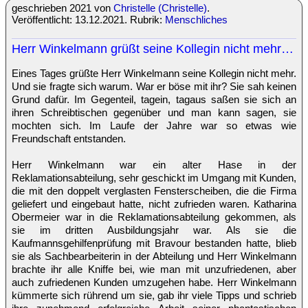
geschrieben 2021 von
Christelle (Christelle)
.
Veröffentlicht: 13.12.2021. Rubrik:
Menschliches
Herr Winkelmann grüßt seine Kollegin nicht mehr…
Eines Tages grüßte Herr Winkelmann seine Kollegin nicht mehr.
Und sie fragte sich warum. War er böse mit ihr? Sie sah keinen
Grund dafür. Im Gegenteil, tagein, tagaus saßen sie sich an
ihren Schreibtischen gegenüber und man kann sagen, sie
mochten sich. Im Laufe der Jahre war so etwas wie
Freundschaft entstanden.
Herr Winkelmann war ein alter Hase in der
Reklamationsabteilung, sehr geschickt im Umgang mit Kunden,
die mit den doppelt verglasten Fensterscheiben, die die Firma
geliefert und eingebaut hatte, nicht zufrieden waren. Katharina
Obermeier war in die Reklamationsabteilung gekommen, als
sie im dritten Ausbildungsjahr war. Als sie die
Kaufmannsgehilfenprüfung mit Bravour bestanden hatte, blieb
sie als Sachbearbeiterin in der Abteilung und Herr Winkelmann
brachte ihr alle Kniffe bei, wie man mit unzufriedenen, aber
auch zufriedenen Kunden umzugehen habe. Herr Winkelmann
kümmerte sich rührend um sie, gab ihr viele Tipps und schrieb