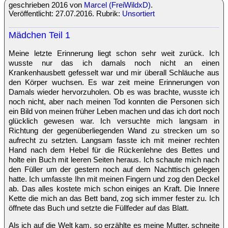
geschrieben 2016 von
Marcel (FreiWildxD)
.
Veröffentlicht: 27.07.2016. Rubrik:
Unsortiert
Mädchen Teil 1
Meine letzte Erinnerung liegt schon sehr weit zurück. Ich
wusste nur das ich damals noch nicht an einen
Krankenhausbett gefesselt war und mir überall Schläuche aus
den Körper wuchsen. Es war zeit meine Erinnerungen von
Damals wieder hervorzuholen. Ob es was brachte, wusste ich
noch nicht, aber nach meinen Tod konnten die Personen sich
ein Bild von meinen früher Leben machen und das ich dort noch
glücklich gewesen war. Ich versuchte mich langsam in
Richtung der gegenüberliegenden Wand zu strecken um so
aufrecht zu setzten. Langsam fasste ich mit meiner rechten
Hand nach dem Hebel für die Rückenlehne des Bettes und
holte ein Buch mit leeren Seiten heraus. Ich schaute mich nach
den Füller um der gestern noch auf dem Nachttisch gelegen
hatte. Ich umfasste Ihn mit meinen Fingern und zog den Deckel
ab. Das alles kostete mich schon einiges an Kraft. Die Innere
Kette die mich an das Bett band, zog sich immer fester zu. Ich
öffnete das Buch und setzte die Füllfeder auf das Blatt.
Als ich auf die Welt kam, so erzählte es meine Mutter, schneite