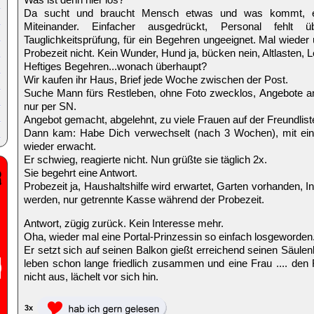
Da sucht und braucht Mensch etwas und was kommt, ei
Miteinander. Einfacher ausgedrückt, Personal fehlt ü
Tauglichkeitsprüfung, für ein Begehren ungeeignet. Mal wieder 
Probezeit nicht. Kein Wunder, Hund ja, bücken nein, Altlasten,
Heftiges Begehren...wonach überhaupt?
Wir kaufen ihr Haus, Brief jede Woche zwischen der Post.
Suche Mann fürs Restleben, ohne Foto zwecklos, Angebote an
nur per SN.
Angebot gemacht, abgelehnt, zu viele Frauen auf der Freundlist
Dann kam: Habe Dich verwechselt (nach 3 Wochen), mit ei
wieder erwacht.
Er schwieg, reagierte nicht. Nun grüßte sie täglich 2x.
Sie begehrt eine Antwort.
Probezeit ja, Haushaltshilfe wird erwartet, Garten vorhanden
werden, nur getrennte Kasse während der Probezeit.
Antwort, zügig zurück. Kein Interesse mehr.
Oha, wieder mal eine Portal-Prinzessin so einfach losgeworden
Er setzt sich auf seinen Balkon gießt erreichend seinen Säule
leben schon lange friedlich zusammen und eine Frau .... den
nicht aus, lächelt vor sich hin.
3x