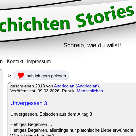
Schreib, wie du willst!
in
-
Kontakt
-
Impressum
3x
geschrieben 2018 von
Angricolan (Angricolan)
.
Veröffentlicht: 09.03.2026. Rubrik:
Menschliches
Unvergessen 3
Unvergessen, Episoden aus dem Alltag 3
Heftiges Begehren ...
Heftiges Begehren, allerdings nur platonische Liebe erwünscht!
Was ist denn hier los?