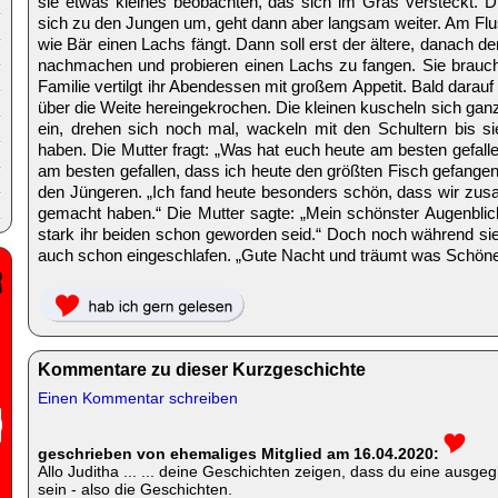
sie etwas kleines beobachten, das sich im Gras versteckt. Di
sich zu den Jungen um, geht dann aber langsam weiter. Am Fl
wie Bär einen Lachs fängt. Dann soll erst der ältere, danach de
nachmachen und probieren einen Lachs zu fangen. Sie brauch
Familie vertilgt ihr Abendessen mit großem Appetit. Bald darauf
über die Weite hereingekrochen. Die kleinen kuscheln sich ganz 
ein, drehen sich noch mal, wackeln mit den Schultern bis sie
haben. Die Mutter fragt: „Was hat euch heute am besten gefallen
am besten gefallen, dass ich heute den größten Fisch gefangen 
den Jüngeren. „Ich fand heute besonders schön, dass wir z
gemacht haben.“ Die Mutter sagte: „Mein schönster Augenblic
stark ihr beiden schon geworden seid.“ Doch noch während sie
auch schon eingeschlafen. „Gute Nacht und träumt was Schöne
Kommentare zu dieser Kurzgeschichte
Einen Kommentar schreiben
geschrieben von ehemaliges Mitglied am 16.04.2020:
Allo Juditha ... ... deine Geschichten zeigen, dass du eine ausgegl
sein - also die Geschichten.