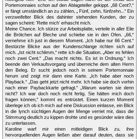
Portemonnaies schon auf den Ablageteller gekippt. „68 Cent?,“
er fängt umständlich an zu zählen, „ Fünf, zehn, fünfzehn...“ Ein
verzweifelter Blick des dahinter stehenden Kunden, der zu
sagen scheint: 'Rette mich' erhascht mich.
Meine Chance. Ich stürze zur Arbeitsplatte, verteile in aller Eile
die Brötchen auf Bleche und schiebe sie in den Ofen. „66,“
vernehme ich just in diesem Moment. „Ich habe nur 66 Cent.“
Bestürzte Blicke aus der Kundenschlange richten sich auf
mich. „Ist nicht schlimm,“ rette ich die Situation. „Aber es fehlen
noch zwei Cent.“ „Das macht nichts. Es ist in Ordnung.“ Ich
beende den Verkaufsvorgang und überreiche dem alten Herrn
den Beleg. Er sucht jedoch noch in seinem Portemonnaie
herum und zeigt mir dann eine Karte. „Ich habe aber noch
Playback.“ „Das geht jetzt nicht mehr. Ich habe sie doch vorhin
nach einer Paybackkarte gefragt.“ „Warum warten sie denn
nicht? Ich war doch noch nicht fertig. Sie hätten mich doch
fragen können,“ kommt es entrüstet. Einen kurzen Moment
überlege ich ob ich mich auf eine Diskussion einlasse, ein Blick
in die lynch süchtigen Augen der Menge verriet mir, dass die
Stimmung deutlich zu kippen drohte und es gesünder wäre dies
zu unterlassen.
Karoline warf mir einen mitleidigen Blick zu, ihre
hervorquellenden Augen ließen aber darauf deuten, dass sie