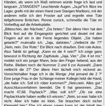
Händen, als wenn ich Maß nehmen würde frage ich laut und
langsam „STANGEN?“ Leuchtende Augen. „Ja,ja!“Ich flitze ins
Lager, greife mit der einen Hand zwei Stangen Marlboro, mit der
anderen reiße ich den Froster auf und ergreife eine Tüte
tiefgefrorene Brötchen. Renne zurück, schmeiße die Tüte im
Vorbeiflug auf die Arbeitsplatte.
„Bitteschön, der Nächste.“ „Da hinten.“ Der ältere Herr hat den
Blick fest auf die Eingangstür gerichtet und deutet mit den
Fingern auf ein in der Ferne liegendes Objekt. „Sie haben
getankt?“ mutmaße ich. „Jaja, dahinten.“ „Vielleicht die 7?“
„Nein, nein. Der Rote.“ Ein Blick nach draußen. Drei rote Autos.
Also Taktik ist gefragt. „Kann es die 4 sein?“ Ich zeige ganz
bewusst in Richtung der Zapfsäule. „Jaja. Vier.“ „Die 4 ist mir,“
meldet sich ein junger Mann, brav den Finger hebend, aus der
Reihe. Bleiben noch die Nummer 2 und 6 zur Auswahl. „Dann
vielleicht die 2?“ Der ältere Herr lächelt mich nickend an.
Vorsichtshalber frage ich in die Menge „Hat jemand die 2 ?“
Eine junge Frau in der Schlange meiner Kollegin hebt die Hand,
„die habe ich. Soll ich rüber kommen?“ „Nein,nein. Alles gut.“
Ausschlussverfahren beendet. Die 6 hat gewonnen. „Das
macht 47,68. Payback?“ „Was soll ich?“ „Ob sie eine
Paybackkarte haben wollte ich wissen.“ „Nein, so was habe ich
nicht. Aber ich habe es klein. Sie brauchen doch sicher
Kleingeld hier.“ Ehe ich etwas sagen kann ist der Inhalt des