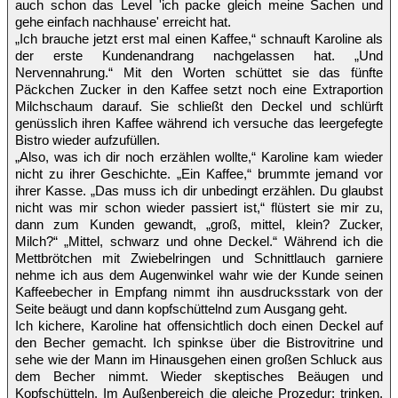
auch schon das Level 'ich packe gleich meine Sachen und
gehe einfach nachhause' erreicht hat.
„Ich brauche jetzt erst mal einen Kaffee,“ schnauft Karoline als
der erste Kundenandrang nachgelassen hat. „Und
Nervennahrung.“ Mit den Worten schüttet sie das fünfte
Päckchen Zucker in den Kaffee setzt noch eine Extraportion
Milchschaum darauf. Sie schließt den Deckel und schlürft
genüsslich ihren Kaffee während ich versuche das leergefegte
Bistro wieder aufzufüllen.
„Also, was ich dir noch erzählen wollte,“ Karoline kam wieder
nicht zu ihrer Geschichte. „Ein Kaffee,“ brummte jemand vor
ihrer Kasse. „Das muss ich dir unbedingt erzählen. Du glaubst
nicht was mir schon wieder passiert ist,“ flüstert sie mir zu,
dann zum Kunden gewandt, „groß, mittel, klein? Zucker,
Milch?“ „Mittel, schwarz und ohne Deckel.“ Während ich die
Mettbrötchen mit Zwiebelringen und Schnittlauch garniere
nehme ich aus dem Augenwinkel wahr wie der Kunde seinen
Kaffeebecher in Empfang nimmt ihn ausdrucksstark von der
Seite beäugt und dann kopfschüttelnd zum Ausgang geht.
Ich kichere, Karoline hat offensichtlich doch einen Deckel auf
den Becher gemacht. Ich spinkse über die Bistrovitrine und
sehe wie der Mann im Hinausgehen einen großen Schluck aus
dem Becher nimmt. Wieder skeptisches Beäugen und
Kopfschütteln. Im Außenbereich die gleiche Prozedur: trinken,