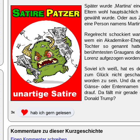
Später wurde ‚Martina‘ ei
Eltern wohl hauptsächlic
gewählt wurde. Oder aus 
eine Person namens Martin
Regelrecht schockiert war
wem ein Akademiker-Ehep
Tochter so genannt hatt
berühmtesten Graugans de
Lorenz aufgezogen worden
Soviel ich weiß, hat es de
zum Glück nicht gescha
worden zu sein. Und da e
Gänse- oder Entennamen 
drauf. Da fällt mir gerade
Donald Trump?
3x
Kommentare zu dieser Kurzgeschichte
Einen Kommentar schreiben