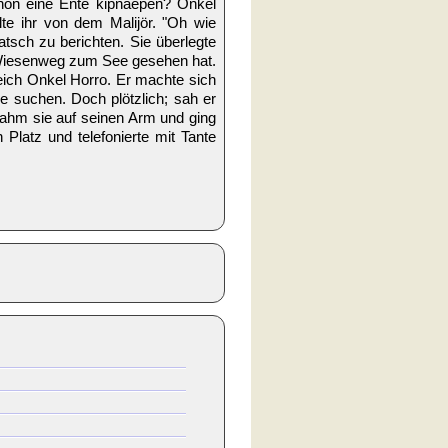
chon eine Ente kipnaepen? Onkel
lte ihr von dem Malijör. "Oh wie
tsch zu berichten. Sie überlegte
m Wiesenweg zum See gesehen hat.
leich Onkel Horro. Er machte sich
 suchen. Doch plötzlich; sah er
 nahm sie auf seinen Arm und ging
Platz und telefonierte mit Tante