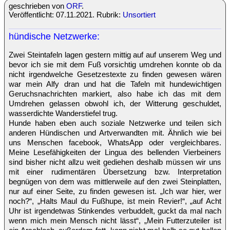
geschrieben von
ORF
.
Veröffentlicht: 07.11.2021. Rubrik:
Unsortiert
hündische Netzwerke:
Zwei Steintafeln lagen gestern mittig auf auf unserem Weg und
bevor ich sie mit dem Fuß vorsichtig umdrehen konnte ob da
nicht irgendwelche Gesetzestexte zu finden gewesen wären
war mein Alfy dran und hat die Tafeln mit hundewichtigen
Geruchsnachrichten markiert, also habe ich das mit dem
Umdrehen gelassen obwohl ich, der Witterung geschuldet,
wasserdichte Wanderstiefel trug.
Hunde haben eben auch soziale Netzwerke und teilen sich
anderen Hündischen und Artverwandten mit. Ähnlich wie bei
uns Menschen facebook, WhatsApp oder vergleichbares.
Meine Lesefähigkeiten der Lingua des bellenden Vierbeiners
sind bisher nicht allzu weit gediehen deshalb müssen wir uns
mit einer rudimentären Übersetzung bzw. Interpretation
begnügen von dem was mittlerweile auf den zwei Steinplatten,
nur auf einer Seite, zu finden gewesen ist. „Ich war hier, wer
noch?“, „Halts Maul du Fußhupe, ist mein Revier!“, „auf Acht
Uhr ist irgendetwas Stinkendes verbuddelt, guckt da mal nach
wenn mich mein Mensch nicht lässt“, „Mein Futterzuteiler ist