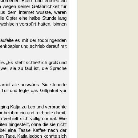
torbenen Eltern und enthielt ein
 wegen seiner Gefährlichkeit für
aus dem Internet wusste, waren
ie Opfer eine halbe Stunde lang
ohlsein verspürt hatten, binnen
ufelte es mit der todbringenden
henkpapier und schrieb darauf mit
sie. „Es steht schließlich groß und
eil sie zu faul ist, die Sprache
riet alle auswärts. Sie steuerte
Tür und legte das Giftpaket vor
ing Katja zu Leo und verbrachte
 bei ihm ein und rechnete damit,
 verhielt sich völlig normal. Wie
en hingestellt, ohne die sie nicht
bei eine Tasse Kaffee nach der
n Tage. Katja jedoch konnte sich