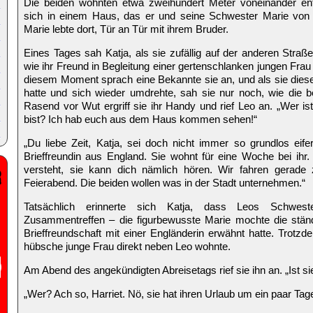
Die beiden wohnten etwa zweihundert Meter voneinander ent
sich in einem Haus, das er und seine Schwester Marie von i
Marie lebte dort, Tür an Tür mit ihrem Bruder.
Eines Tages sah Katja, als sie zufällig auf der anderen Straß
wie ihr Freund in Begleitung einer gertenschlanken jungen Frau 
diesem Moment sprach eine Bekannte sie an, und als sie diese
hatte und sich wieder umdrehte, sah sie nur noch, wie die b
Rasend vor Wut ergriff sie ihr Handy und rief Leo an. „Wer is
bist? Ich hab euch aus dem Haus kommen sehen!“
„Du liebe Zeit, Katja, sei doch nicht immer so grundlos eifer
Brieffreundin aus England. Sie wohnt für eine Woche bei ihr.
versteht, sie kann dich nämlich hören. Wir fahren gerade 
Feierabend. Die beiden wollen was in der Stadt unternehmen.“
Tatsächlich erinnerte sich Katja, dass Leos Schwest
Zusammentreffen – die figurbewusste Marie mochte die ständ
Brieffreundschaft mit einer Engländerin erwähnt hatte. Trotzd
hübsche junge Frau direkt neben Leo wohnte.
Am Abend des angekündigten Abreisetags rief sie ihn an. „Ist s
„Wer? Ach so, Harriet. Nö, sie hat ihren Urlaub um ein paar Tage