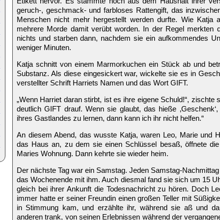
Etikett hervor. Es stammte noch aus dem Haushalt ihrer vers
geruch-, geschmack- und farbloses Rattengift, das inzwischen
Menschen nicht mehr hergestellt werden durfte. Wie Katja 
mehrere Morde damit verübt worden. In der Regel merkten d
nichts und starben dann, nachdem sie ein aufkommendes Unw
weniger Minuten.
Katja schnitt von einem Marmorkuchen ein Stück ab und beträ
Substanz. Als diese eingesickert war, wickelte sie es in Gesc
verstellter Schrift Harriets Namen und das Wort GIFT.
„Wenn Harriet daran stirbt, ist es ihre eigene Schuld!“, zischte 
deutlich GIFT drauf. Wenn sie glaubt, das hieße ‚Geschenk‘, w
ihres Gastlandes zu lernen, dann kann ich ihr nicht helfen.“
An diesem Abend, das wusste Katja, waren Leo, Marie und Har
das Haus an, zu dem sie einen Schlüssel besaß, öffnete die 
Maries Wohnung. Dann kehrte sie wieder heim.
Der nächste Tag war ein Samstag. Jeden Samstag-Nachmittag g
das Wochenende mit ihm. Auch diesmal fand sie sich um 15 Uhr
gleich bei ihrer Ankunft die Todesnachricht zu hören. Doch Leo
immer hatte er seiner Freundin einen großen Teller mit Süßigkeit
in Stimmung kam, und erzählte ihr, während sie aß und da
anderen trank, von seinen Erlebnissen während der vergangene