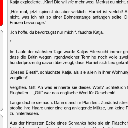
Katja explodierte. „Klar! Die will
nie
mehr weg! Merkst du nicht, da
„Hör mal, jetzt spinnst du aber wirklich. Harriet ist verlobt
nicht, was ich mit so einer Bohnenstange anfangen sollte. D
Frauen bevorzuge.“
„Ich hoffe, du bevorzugst nur mich!“, fauchte Katja.
*
Im Laufe der nächsten Tage wurde Katjas Eifersucht immer grote
dass die Britin wegen irgendwelcher Termine noch volle zwei
hundertprozentig davon überzeugt, dass Harriet sich Leo gekrall
„Dieses Biest!“, schluchzte Katja, als sie allein in ihrer Wohnu
vergiften!“
Vergiften. Gift. An was erinnerte sie dieses Wort? Schließlich f
Flughafen… „Gift“ war das englische Wort für Geschenk!
Lange dachte sie nach. Dann stand ihr Plan fest. Zunächst stre
stopfte ihre Haare unter eine eng anliegende Mütze, um kein
zu hinterlassen.
Aus der hintersten Ecke eines Schranks holte sie ein Fläsch