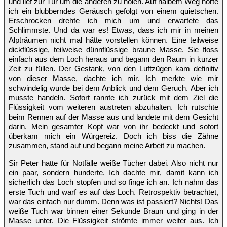
und lief zur Tür um die anderen zu holen. Auf halbem Weg hörte
ich ein blubberndes Geräusch gefolgt von einem quietschen.
Erschrocken drehte ich mich um und erwartete das
Schlimmste. Und da war es! Etwas, dass ich mir in meinen
Alpträumen nicht mal hätte vorstellen können. Eine teilweise
dickflüssige, teilweise dünnflüssige braune Masse. Sie floss
einfach aus dem Loch heraus und begann den Raum in kurzer
Zeit zu füllen. Der Gestank, von den Luftzügen kam definitiv
von dieser Masse, dachte ich mir. Ich merkte wie mir
schwindelig wurde bei dem Anblick und dem Geruch. Aber ich
musste handeln. Sofort rannte ich zurück mit dem Ziel die
Flüssigkeit vom weiteren austreten abzuhalten. Ich rutschte
beim Rennen auf der Masse aus und landete mit dem Gesicht
darin. Mein gesamter Kopf war von ihr bedeckt und sofort
überkam mich ein Würgereiz. Doch ich biss die Zähne
zusammen, stand auf und begann meine Arbeit zu machen.
Sir Peter hatte für Notfälle weiße Tücher dabei. Also nicht nur
ein paar, sondern hunderte. Ich dachte mir, damit kann ich
sicherlich das Loch stopfen und so finge ich an. Ich nahm das
erste Tuch und warf es auf das Loch. Retrospektiv betrachtet,
war das einfach nur dumm. Denn was ist passiert? Nichts! Das
weiße Tuch war binnen einer Sekunde Braun und ging in der
Masse unter. Die Flüssigkeit strömte immer weiter aus. Ich