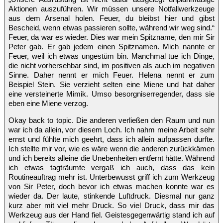
Aktionen auszuführen. Wir müssen unsere Notfallwerkzeuge
aus dem Arsenal holen. Feuer, du bleibst hier und gibst
Bescheid, wenn etwas passieren sollte, während wir weg sind.“
Feuer, da war es wieder. Dies war mein Spitzname, den mir Sir
Peter gab. Er gab jedem einen Spitznamen. Mich nannte er
Feuer, weil ich etwas ungestüm bin. Manchmal tue ich Dinge,
die nicht vorhersehbar sind, im positiven als auch im negativen
Sinne. Daher nennt er mich Feuer. Helena nennt er zum
Beispiel Stein. Sie verzieht selten eine Miene und hat daher
eine versteinerte Mimik. Umso besorgniserregender, dass sie
eben eine Miene verzog.
Okay back to topic. Die anderen verließen den Raum und nun
war ich da allein, vor diesem Loch. Ich nahm meine Arbeit sehr
ernst und fühlte mich geehrt, dass ich allein aufpassen durfte.
Ich stellte mir vor, wie es wäre wenn die anderen zurückkämen
und ich bereits alleine die Unebenheiten entfernt hätte. Während
ich etwas tagträumte vergaß ich auch, dass das kein
Routineauftrag mehr ist. Unterbewusst griff ich zum Werkzeug
von Sir Peter, doch bevor ich etwas machen konnte war es
wieder da. Der laute, stinkende Luftdruck. Diesmal nur ganz
kurz aber mit viel mehr Druck. So viel Druck, dass mir das
Werkzeug aus der Hand fiel. Geistesgegenwärtig stand ich auf