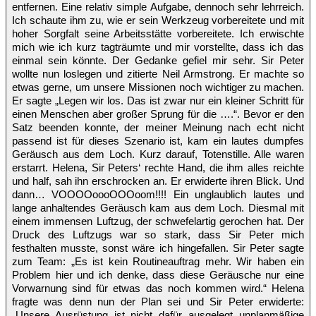
entfernen. Eine relativ simple Aufgabe, dennoch sehr lehrreich.
Ich schaute ihm zu, wie er sein Werkzeug vorbereitete und mit
hoher Sorgfalt seine Arbeitsstätte vorbereitete. Ich erwischte
mich wie ich kurz tagträumte und mir vorstellte, dass ich das
einmal sein könnte. Der Gedanke gefiel mir sehr. Sir Peter
wollte nun loslegen und zitierte Neil Armstrong. Er machte so
etwas gerne, um unsere Missionen noch wichtiger zu machen.
Er sagte „Legen wir los. Das ist zwar nur ein kleiner Schritt für
einen Menschen aber großer Sprung für die ….“. Bevor er den
Satz beenden konnte, der meiner Meinung nach echt nicht
passend ist für dieses Szenario ist, kam ein lautes dumpfes
Geräusch aus dem Loch. Kurz darauf, Totenstille. Alle waren
erstarrt. Helena, Sir Peters‘ rechte Hand, die ihm alles reichte
und half, sah ihn erschrocken an. Er erwiderte ihren Blick. Und
dann… VOOOOoooOOOoom!!!! Ein unglaublich lautes und
lange anhaltendes Geräusch kam aus dem Loch. Diesmal mit
einem immensen Luftzug, der schwefelartig gerochen hat. Der
Druck des Luftzugs war so stark, dass Sir Peter mich
festhalten musste, sonst wäre ich hingefallen. Sir Peter sagte
zum Team: „Es ist kein Routineauftrag mehr. Wir haben ein
Problem hier und ich denke, dass diese Geräusche nur eine
Vorwarnung sind für etwas das noch kommen wird.“ Helena
fragte was denn nun der Plan sei und Sir Peter erwiderte:
„Unsere Ausrüstung ist nicht dafür ausgelegt unplanmäßige