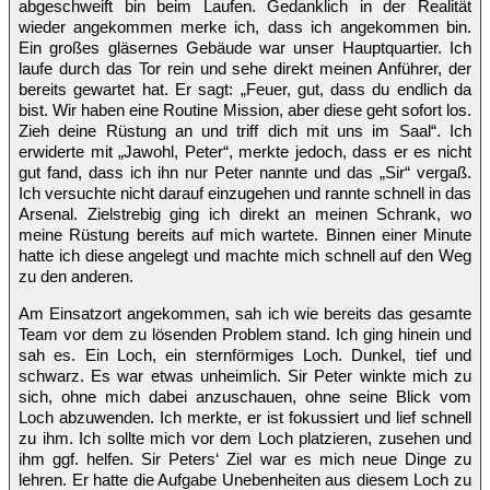
abgeschweift bin beim Laufen. Gedanklich in der Realität
wieder angekommen merke ich, dass ich angekommen bin.
Ein großes gläsernes Gebäude war unser Hauptquartier. Ich
laufe durch das Tor rein und sehe direkt meinen Anführer, der
bereits gewartet hat. Er sagt: „Feuer, gut, dass du endlich da
bist. Wir haben eine Routine Mission, aber diese geht sofort los.
Zieh deine Rüstung an und triff dich mit uns im Saal“. Ich
erwiderte mit „Jawohl, Peter“, merkte jedoch, dass er es nicht
gut fand, dass ich ihn nur Peter nannte und das „Sir“ vergaß.
Ich versuchte nicht darauf einzugehen und rannte schnell in das
Arsenal. Zielstrebig ging ich direkt an meinen Schrank, wo
meine Rüstung bereits auf mich wartete. Binnen einer Minute
hatte ich diese angelegt und machte mich schnell auf den Weg
zu den anderen.
Am Einsatzort angekommen, sah ich wie bereits das gesamte
Team vor dem zu lösenden Problem stand. Ich ging hinein und
sah es. Ein Loch, ein sternförmiges Loch. Dunkel, tief und
schwarz. Es war etwas unheimlich. Sir Peter winkte mich zu
sich, ohne mich dabei anzuschauen, ohne seine Blick vom
Loch abzuwenden. Ich merkte, er ist fokussiert und lief schnell
zu ihm. Ich sollte mich vor dem Loch platzieren, zusehen und
ihm ggf. helfen. Sir Peters‘ Ziel war es mich neue Dinge zu
lehren. Er hatte die Aufgabe Unebenheiten aus diesem Loch zu