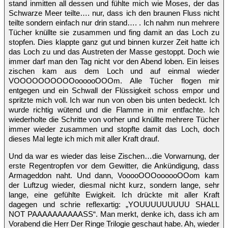
stand inmitten all dessen und fühlte mich wie Moses, der das
Schwarze Meer teilte…. nur, dass ich den braunen Fluss nicht
teilte sondern einfach nur drin stand…. . Ich nahm nun mehrere
Tücher knüllte sie zusammen und fing damit an das Loch zu
stopfen. Dies klappte ganz gut und binnen kurzer Zeit hatte ich
das Loch zu und das Austreten der Masse gestoppt. Doch wie
immer darf man den Tag nicht vor den Abend loben. Ein leises
zischen kam aus dem Loch und auf einmal wieder
VOOOOOOOOOOoooooOOOm. Alle Tücher flogen mir
entgegen und ein Schwall der Flüssigkeit schoss empor und
spritzte mich voll. Ich war nun von oben bis unten bedeckt. Ich
wurde richtig wütend und die Flamme in mir entfachte. Ich
wiederholte die Schritte von vorher und knüllte mehrere Tücher
immer wieder zusammen und stopfte damit das Loch, doch
dieses Mal legte ich mich mit aller Kraft drauf.
Und da war es wieder das leise Zischen…die Vorwarnung, der
erste Regentropfen vor dem Gewitter, die Ankündigung, dass
Armageddon naht. Und dann, VooooOOOoooooOOom kam
der Luftzug wieder, diesmal nicht kurz, sondern lange, sehr
lange, eine gefühlte Ewigkeit. Ich drückte mit aller Kraft
dagegen und schrie reflexartig: „YOUUUUUUUUU SHALL
NOT PAAAAAAAAAASS“. Man merkt, denke ich, dass ich am
Vorabend die Herr Der Ringe Trilogie geschaut habe. Ah, wieder