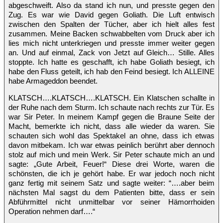
abgeschweift. Also da stand ich nun, und presste gegen den
Zug. Es war wie David gegen Goliath. Die Luft entwisch
zwischen den Spalten der Tücher, aber ich hielt alles fest
zusammen. Meine Backen schwabbelten vom Druck aber ich
lies mich nicht unterkriegen und presste immer weiter gegen
an. Und auf einmal, Zack von Jetzt auf Gleich… Stille. Alles
stoppte. Ich hatte es geschafft, ich habe Goliath besiegt, ich
habe den Fluss geteilt, ich hab den Feind besiegt. Ich ALLEINE
habe Armageddon beendet.
KLATSCH….KLATSCH….KLATSCH. Ein Klatschen schallte in
der Ruhe nach dem Sturm. Ich schaute nach rechts zur Tür. Es
war Sir Peter. In meinem Kampf gegen die Braune Seite der
Macht, bemerkte ich nicht, dass alle wieder da waren. Sie
schauten sich wohl das Spektakel an ohne, dass ich etwas
davon mitbekam. Ich war etwas peinlich berührt aber dennoch
stolz auf mich und mein Werk. Sir Peter schaute mich an und
sagte: „Gute Arbeit, Feuer!“ Diese drei Worte, waren die
schönsten, die ich je gehört habe. Er war jedoch noch nicht
ganz fertig mit seinem Satz und sagte weiter: “….aber beim
nächsten Mal sagst du dem Patienten bitte, dass er sein
Abführmittel nicht unmittelbar vor seiner Hämorrhoiden
Operation nehmen darf….“