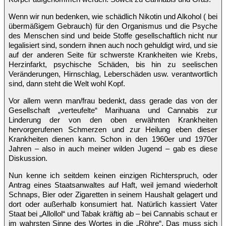
Wenn wir nun bedenken, wie schädlich Nikotin und Alkohol ( bei
übermäßigem Gebrauch) für den Organismus und die Psyche
des Menschen sind und beide Stoffe gesellschaftlich nicht nur
legalisiert sind, sondern ihnen auch noch gehuldigt wird, und sie
auf der anderen Seite für schwerste Krankheiten wie Krebs,
Herzinfarkt, psychische Schäden, bis hin zu seelischen
Veränderungen, Hirnschlag, Leberschäden usw. verantwortlich
sind, dann steht die Welt wohl Kopf.
Vor allem wenn man/frau bedenkt, dass gerade das von der
Gesellschaft „verteufelte“ Marihuana und Cannabis zur
Linderung der von den oben erwähnten Krankheiten
hervorgerufenen Schmerzen und zur Heilung eben dieser
Krankheiten dienen kann. Schon in den 1960er und 1970er
Jahren – also in auch meiner wilden Jugend – gab es diese
Diskussion.
Nun kenne ich seitdem keinen einzigen Richterspruch, oder
Antrag eines Staatsanwaltes auf Haft, weil jemand wiederholt
Schnaps, Bier oder Zigaretten in seinem Haushalt gelagert und
dort oder außerhalb konsumiert hat. Natürlich kassiert Vater
Staat bei „Allollol“ und Tabak kräftig ab – bei Cannabis schaut er
im wahrsten Sinne des Wortes in die „Röhre“. Das muss sich