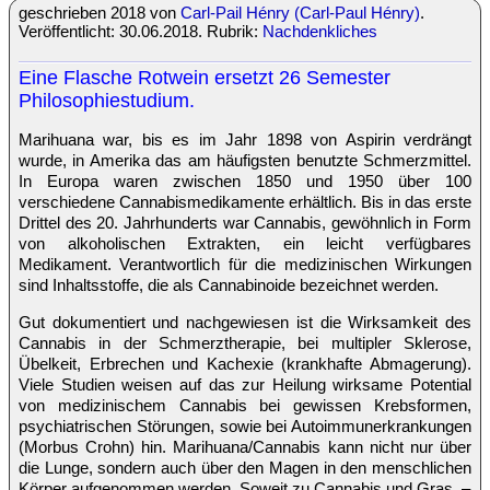
geschrieben 2018 von
Carl-Pail Hénry (Carl-Paul Hénry)
.
Veröffentlicht: 30.06.2018. Rubrik:
Nachdenkliches
Eine Flasche Rotwein ersetzt 26 Semester
Philosophiestudium.
Marihuana war, bis es im Jahr 1898 von Aspirin verdrängt
wurde, in Amerika das am häufigsten benutzte Schmerzmittel.
In Europa waren zwischen 1850 und 1950 über 100
verschiedene Cannabismedikamente erhältlich. Bis in das erste
Drittel des 20. Jahrhunderts war Cannabis, gewöhnlich in Form
von alkoholischen Extrakten, ein leicht verfügbares
Medikament. Verantwortlich für die medizinischen Wirkungen
sind Inhaltsstoffe, die als Cannabinoide bezeichnet werden.
Gut dokumentiert und nachgewiesen ist die Wirksamkeit des
Cannabis in der Schmerztherapie, bei multipler Sklerose,
Übelkeit, Erbrechen und Kachexie (krankhafte Abmagerung).
Viele Studien weisen auf das zur Heilung wirksame Potential
von medizinischem Cannabis bei gewissen Krebsformen,
psychiatrischen Störungen, sowie bei Autoimmunerkrankungen
(Morbus Crohn) hin. Marihuana/Cannabis kann nicht nur über
die Lunge, sondern auch über den Magen in den menschlichen
Körper aufgenommen werden. Soweit zu Cannabis und Gras. –