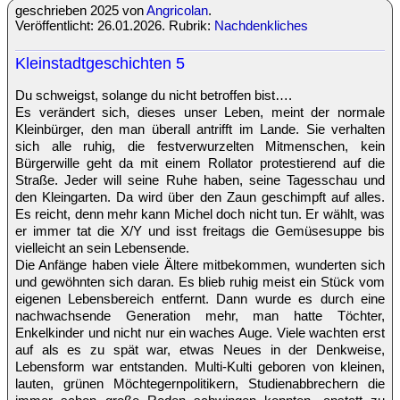
geschrieben 2025 von
Angricolan
.
Veröffentlicht: 26.01.2026. Rubrik:
Nachdenkliches
Kleinstadtgeschichten 5
Du schweigst, solange du nicht betroffen bist….
Es verändert sich, dieses unser Leben, meint der normale
Kleinbürger, den man überall antrifft im Lande. Sie verhalten
sich alle ruhig, die festverwurzelten Mitmenschen, kein
Bürgerwille geht da mit einem Rollator protestierend auf die
Straße. Jeder will seine Ruhe haben, seine Tagesschau und
den Kleingarten. Da wird über den Zaun geschimpft auf alles.
Es reicht, denn mehr kann Michel doch nicht tun. Er wählt, was
er immer tat die X/Y und isst freitags die Gemüsesuppe bis
vielleicht an sein Lebensende.
Die Anfänge haben viele Ältere mitbekommen, wunderten sich
und gewöhnten sich daran. Es blieb ruhig meist ein Stück vom
eigenen Lebensbereich entfernt. Dann wurde es durch eine
nachwachsende Generation mehr, man hatte Töchter,
Enkelkinder und nicht nur ein waches Auge. Viele wachten erst
auf als es zu spät war, etwas Neues in der Denkweise,
Lebensform war entstanden. Multi-Kulti geboren von kleinen,
lauten, grünen Möchtegernpolitikern, Studienabbrechern die