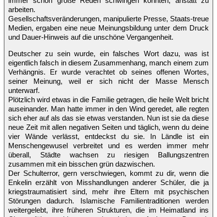
immer schon große Reden schwingen konnten, anstatt zu
arbeiten.
Gesellschaftsveränderungen, manipulierte Presse, Staats-treue
Medien, ergaben eine neue Meinungsbildung unter dem Druck
und Dauer-Hinweis auf die unschöne Vergangenheit.
Deutscher zu sein wurde, ein falsches Wort dazu, was ist
eigentlich falsch in diesem Zusammenhang, manch einem zum
Verhängnis. Er wurde verachtet ob seines offenen Wortes,
seiner Meinung, weil er sich nicht der Masse Mensch
unterwarf.
Plötzlich wird etwas in die Familie getragen, die heile Welt bricht
auseinander. Man hatte immer in den Wind geredet, alle regten
sich eher auf als das sie etwas verstanden. Nun ist sie da diese
neue Zeit mit allen negativen Seiten und täglich, wenn du deine
vier Wände verlässt, entdeckst du sie. In Ländle ist ein
Menschengewusel verbreitet und es werden immer mehr
überall, Städte wachsen zu riesigen Ballungszentren
zusammen mit ein bisschen grün dazwischen.
Der Schulterror, gern verschwiegen, kommt zu dir, wenn die
Enkelin erzählt von Misshandlungen anderer Schüler, die ja
kriegstraumatisiert sind, mehr ihre Eltern mit psychischen
Störungen dadurch. Islamische Familientraditionen werden
weitergelebt, ihre früheren Strukturen, die im Heimatland ins