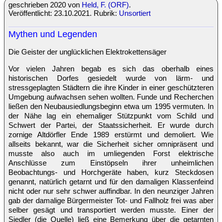
geschrieben 2020 von
Held, F. (ORF)
.
Veröffentlicht: 23.10.2021. Rubrik:
Unsortiert
Mythen und Legenden
Die Geister der unglücklichen Elektrokettensäger
Vor vielen Jahren begab es sich das oberhalb eines
historischen Dorfes gesiedelt wurde von lärm- und
stressgeplagten Städtern die ihre Kinder in einer geschützteren
Umgebung aufwachsen sehen wollten. Funde und Recherchen
ließen den Neubausiedlungsbeginn etwa um 1995 vermuten. In
der Nähe lag ein ehemaliger Stützpunkt vom Schild und
Schwert der Partei, der Staatssicherheit. Er wurde durch
zornige Altdörfler Ende 1989 erstürmt und demoliert. Wie
allseits bekannt, war die Sicherheit sicher omnipräsent und
musste also auch im umliegenden Forst elektrische
Anschlüsse zum Einstöpseln ihrer unheimlichen
Beobachtungs- und Horchgeräte haben, kurz Steckdosen
genannt, natürlich getarnt und für den damaligen Klassenfeind
nicht oder nur sehr schwer auffindbar. In den neunziger Jahren
gab der damalige Bürgermeister Tot- und Fallholz frei was aber
selber gesägt und transportiert werden musste. Einer der
Siedler (die Quelle) ließ eine Bemerkung über die getarnten