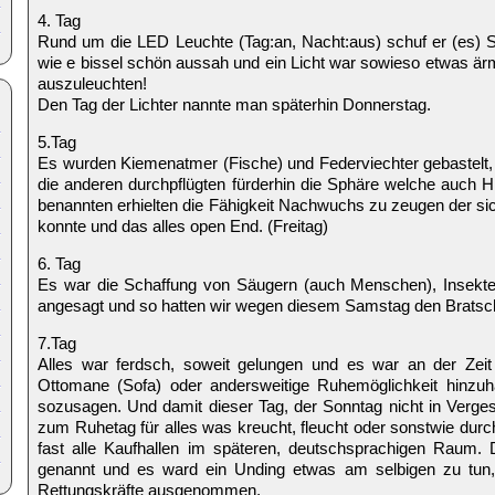
4. Tag
Rund um die LED Leuchte (Tag:an, Nacht:aus) schuf er (es)
wie e bissel schön aussah und ein Licht war sowieso etwas ä
auszuleuchten!
Den Tag der Lichter nannte man späterhin Donnerstag.
5.Tag
Es wurden Kiemenatmer (Fische) und Federviechter gebastelt,
die anderen durchpflügten fürderhin die Sphäre welche auch 
benannten erhielten die Fähigkeit Nachwuchs zu zeugen der si
konnte und das alles open End. (Freitag)
6. Tag
Es war die Schaffung von Säugern (auch Menschen), Insekte
angesagt und so hatten wir wegen diesem Samstag den Bratsch
7.Tag
Alles war ferdsch, soweit gelungen und es war an der Zei
Ottomane (Sofa) oder andersweitige Ruhemöglichkeit hinzu
sozusagen. Und damit dieser Tag, der Sonntag nicht in Verge
zum Ruhetag für alles was kreucht, fleucht oder sonstwie dur
fast alle Kaufhallen im späteren, deutschsprachigen Raum.
genannt und es ward ein Unding etwas am selbigen zu tun, 
Rettungskräfte ausgenommen,