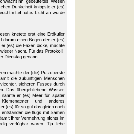
rschwachsinn gebeuteltes Wesen
hen Dunkelheit knippste er (es)
uchtmittel hatte. Licht an wurde
esen knetete erst eine Erdkuller
d darum einen Bogen den er (es)
 er (es) die Faxen dicke, machte
wieder Nacht. Für das Protokoll!:
er Dienstag genannt.
zen machte der (die) Putzoberste
damit die zukünftigen Menschen
viechter, sicheren Fusses durch
en. Das übergebliebene Wasser,
 nannte er (es) Meer für, später
e Kiemenatmer und anderes
r (es) für so gut das gleich noch
 entstanden die flugs mit Samen
damit ihrer Vermehrung nichts im
dig verfügbar waren. Tja liebe