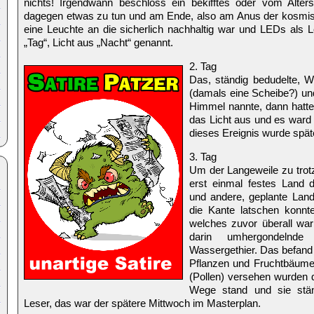
nichts! Irgendwann beschloss ein bekifftes oder vom Alte
dagegen etwas zu tun und am Ende, also am Anus der kosmisc
eine Leuchte an die sicherlich nachhaltig war und LEDs als Le
„Tag“, Licht aus „Nacht“ genannt.
2. Tag
Das, ständig bedudelte, W
(damals eine Scheibe?) un
Himmel nannte, dann hatte
das Licht aus und es ward 
dieses Ereignis wurde spät
3. Tag
Um der Langeweile zu trot
erst einmal festes Land 
und andere, geplante Land
die Kante latschen konnt
welches zuvor überall war
darin umhergondelnd
Wassergethier. Das befand e
Pflanzen und Fruchtbäume
(Pollen) versehen wurden 
Wege stand und sie stän
Leser, das war der spätere Mittwoch im Masterplan.