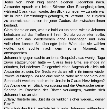
Jeder von ihnen hing seinen eigenen Gedanken nach.
Alexander sprach mit leiser Stimme über Belanglosigkeiten,
während Clara kaum wagte, den Blick zu heben — zu sehr war
sie in ihren Empfindungen gefangen, zu vertraut und zugleich
zu unerreichbar schien ihr jener Zauber, der zwischen ihnen
bestand.
Clara dachte an das, was sie bald zu tun hatte: wie sie Johanna
behutsam auf das Treffen mit ihrem Schatz vorbereiten sollte,
damit sich das Wiedersehen ohne Unbehagen und Pein
vollziehen konnte. Sie überlegte jedes Wort, das sie wählen
wollte, und suchte nach dem rechten Moment, es
anzusprechen.
Johanna hingegen dachte an jenes Gespräch, das wenige Tage
zuvor stattgefunden hatte — Claras leise Bitte, sie möge ihr
erlauben, bei nächster Gelegenheit einen Augenblick allein mit
Alexander zu sein. Der Gedanke daran ließ in ihr immer wieder
Zweifel aufsteigen. Würde eine solche Nähe nicht noch größere
Sehnsucht wecken, noch mehr Unruhe in Claras Herz bringen?
Als Alexander ein Stück vorausging und die Geräusche seiner
Schritte im Rascheln der Blätter verklangen, wandte sich
Johanna leise an sie.
„Clara,“ flüsterte sie, „bist du dir wirklich sicher wegen... deiner
Bitte?“
Clara hob den Blick, errötete leicht unter Johannas prüfendem,