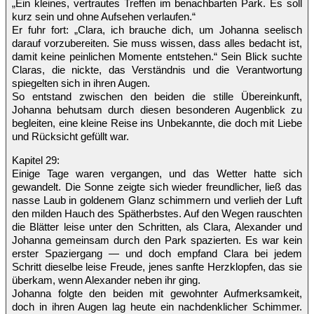
„Ein kleines, vertrautes Treffen im benachbarten Park. Es soll
kurz sein und ohne Aufsehen verlaufen.“
Er fuhr fort: „Clara, ich brauche dich, um Johanna seelisch
darauf vorzubereiten. Sie muss wissen, dass alles bedacht ist,
damit keine peinlichen Momente entstehen.“ Sein Blick suchte
Claras, die nickte, das Verständnis und die Verantwortung
spiegelten sich in ihren Augen.
So entstand zwischen den beiden die stille Übereinkunft,
Johanna behutsam durch diesen besonderen Augenblick zu
begleiten, eine kleine Reise ins Unbekannte, die doch mit Liebe
und Rücksicht gefüllt war.
Kapitel 29:
Einige Tage waren vergangen, und das Wetter hatte sich
gewandelt. Die Sonne zeigte sich wieder freundlicher, ließ das
nasse Laub in goldenem Glanz schimmern und verlieh der Luft
den milden Hauch des Spätherbstes. Auf den Wegen rauschten
die Blätter leise unter den Schritten, als Clara, Alexander und
Johanna gemeinsam durch den Park spazierten. Es war kein
erster Spaziergang — und doch empfand Clara bei jedem
Schritt dieselbe leise Freude, jenes sanfte Herzklopfen, das sie
überkam, wenn Alexander neben ihr ging.
Johanna folgte den beiden mit gewohnter Aufmerksamkeit,
doch in ihren Augen lag heute ein nachdenklicher Schimmer.