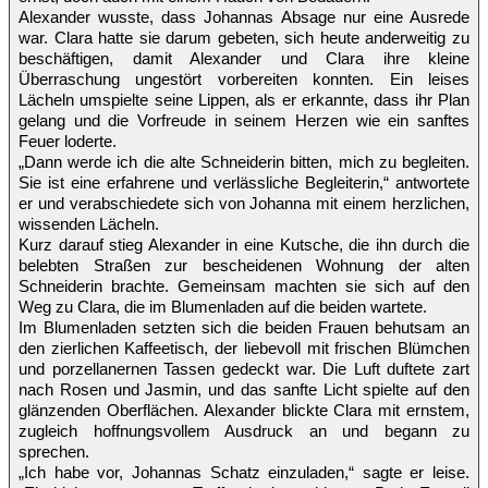
Alexander wusste, dass Johannas Absage nur eine Ausrede
war. Clara hatte sie darum gebeten, sich heute anderweitig zu
beschäftigen, damit Alexander und Clara ihre kleine
Überraschung ungestört vorbereiten konnten. Ein leises
Lächeln umspielte seine Lippen, als er erkannte, dass ihr Plan
gelang und die Vorfreude in seinem Herzen wie ein sanftes
Feuer loderte.
„Dann werde ich die alte Schneiderin bitten, mich zu begleiten.
Sie ist eine erfahrene und verlässliche Begleiterin,“ antwortete
er und verabschiedete sich von Johanna mit einem herzlichen,
wissenden Lächeln.
Kurz darauf stieg Alexander in eine Kutsche, die ihn durch die
belebten Straßen zur bescheidenen Wohnung der alten
Schneiderin brachte. Gemeinsam machten sie sich auf den
Weg zu Clara, die im Blumenladen auf die beiden wartete.
Im Blumenladen setzten sich die beiden Frauen behutsam an
den zierlichen Kaffeetisch, der liebevoll mit frischen Blümchen
und porzellanernen Tassen gedeckt war. Die Luft duftete zart
nach Rosen und Jasmin, und das sanfte Licht spielte auf den
glänzenden Oberflächen. Alexander blickte Clara mit ernstem,
zugleich hoffnungsvollem Ausdruck an und begann zu
sprechen.
„Ich habe vor, Johannas Schatz einzuladen,“ sagte er leise.