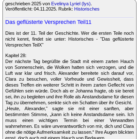
geschrieben 2025 von
Evelinya Lyriel (lys)
.
Veröffentlicht: 04.11.2025. Rubrik:
Historisches
Das geflüsterte Versprechen Teil11
Dies ist der 11. Teil der Geschichte. Wer die ersten Teile noch
nicht kennt, findet sie unter: Historisches - "Das geflüsterte
Versprechen TeilX"
Kapitel 28:
Der nächste Tag begrüßte die Stadt mit einem zarten Hauch
von Sonnenschein, die Wolken hatten sich verzogen, und die
Luft war klar und frisch. Alexander bereitete sich darauf vor,
Clara zu besuchen, voller Vorfreude und Gewissheit, dass
dieses Treffen ein weiterer Schritt in ihrem zarten Geflecht von
Gefühlen sein würde. Doch als er Johanna fragte, ob sie bereit
sei, ihn zu begleiten und ihre Rolle als Anstandsdame für diesen
Tag zu übernehmen, senkte sich ein Schatten über ihr Gesicht.
„Heute, Alexander," sagte sie mit einer sanften, aber
bestimmten Stimme, „kann ich keine Anstandsdame sein. Ich
muss einen wichtigen Termin bei einer Verwandten
wahrnehmen. Es wäre unverantwortlich von mir, dich und Clara
ohne die nötige Aufmerksamkeit zu lassen.“ Ihre Augen blickten
ernst, doch auch mit einem Hauch von Bedauern.