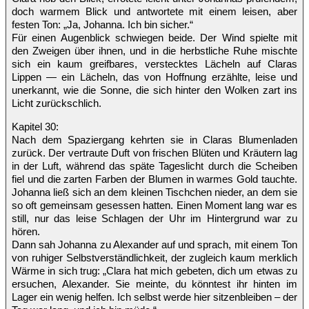
doch warmem Blick und antwortete mit einem leisen, aber
festen Ton: „Ja, Johanna. Ich bin sicher.“
Für einen Augenblick schwiegen beide. Der Wind spielte mit
den Zweigen über ihnen, und in die herbstliche Ruhe mischte
sich ein kaum greifbares, verstecktes Lächeln auf Claras
Lippen — ein Lächeln, das von Hoffnung erzählte, leise und
unerkannt, wie die Sonne, die sich hinter den Wolken zart ins
Licht zurückschlich.
Kapitel 30:
Nach dem Spaziergang kehrten sie in Claras Blumenladen
zurück. Der vertraute Duft von frischen Blüten und Kräutern lag
in der Luft, während das späte Tageslicht durch die Scheiben
fiel und die zarten Farben der Blumen in warmes Gold tauchte.
Johanna ließ sich an dem kleinen Tischchen nieder, an dem sie
so oft gemeinsam gesessen hatten. Einen Moment lang war es
still, nur das leise Schlagen der Uhr im Hintergrund war zu
hören.
Dann sah Johanna zu Alexander auf und sprach, mit einem Ton
von ruhiger Selbstverständlichkeit, der zugleich kaum merklich
Wärme in sich trug: „Clara hat mich gebeten, dich um etwas zu
ersuchen, Alexander. Sie meinte, du könntest ihr hinten im
Lager ein wenig helfen. Ich selbst werde hier sitzenbleiben – der