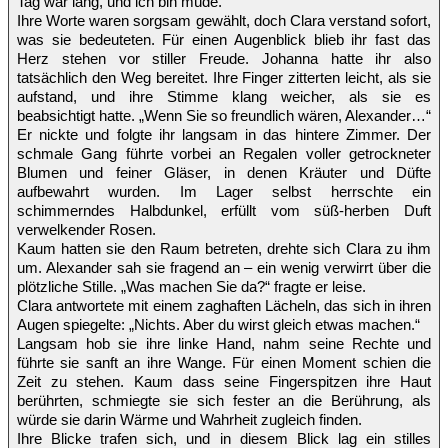
Tag war lang, und ich bin müde.“
Ihre Worte waren sorgsam gewählt, doch Clara verstand sofort,
was sie bedeuteten. Für einen Augenblick blieb ihr fast das
Herz stehen vor stiller Freude. Johanna hatte ihr also
tatsächlich den Weg bereitet. Ihre Finger zitterten leicht, als sie
aufstand, und ihre Stimme klang weicher, als sie es
beabsichtigt hatte. „Wenn Sie so freundlich wären, Alexander…“
Er nickte und folgte ihr langsam in das hintere Zimmer. Der
schmale Gang führte vorbei an Regalen voller getrockneter
Blumen und feiner Gläser, in denen Kräuter und Düfte
aufbewahrt wurden. Im Lager selbst herrschte ein
schimmerndes Halbdunkel, erfüllt vom süß-herben Duft
verwelkender Rosen.
Kaum hatten sie den Raum betreten, drehte sich Clara zu ihm
um. Alexander sah sie fragend an – ein wenig verwirrt über die
plötzliche Stille. „Was machen Sie da?“ fragte er leise.
Clara antwortete mit einem zaghaften Lächeln, das sich in ihren
Augen spiegelte: „Nichts. Aber du wirst gleich etwas machen.“
Langsam hob sie ihre linke Hand, nahm seine Rechte und
führte sie sanft an ihre Wange. Für einen Moment schien die
Zeit zu stehen. Kaum dass seine Fingerspitzen ihre Haut
berührten, schmiegte sie sich fester an die Berührung, als
würde sie darin Wärme und Wahrheit zugleich finden.
Ihre Blicke trafen sich, und in diesem Blick lag ein stilles