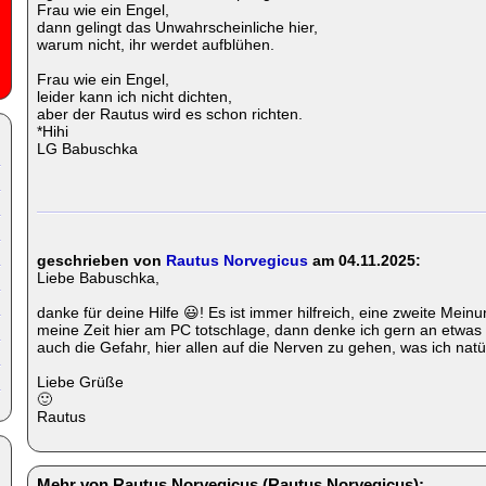
Frau wie ein Engel,
dann gelingt das Unwahrscheinliche hier,
warum nicht, ihr werdet aufblühen.
Frau wie ein Engel,
leider kann ich nicht dichten,
aber der Rautus wird es schon richten.
*Hihi
LG Babuschka
geschrieben von
Rautus Norvegicus
am 04.11.2025:
Liebe Babuschka,
danke für deine Hilfe 😃! Es ist immer hilfreich, eine zweite Mei
meine Zeit hier am PC totschlage, dann denke ich gern an etwas
auch die Gefahr, hier allen auf die Nerven zu gehen, was ich natürl
Liebe Grüße
🙂
Rautus
Mehr von Rautus Norvegicus (Rautus Norvegicus):