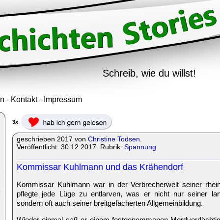
Schreib, wie du willst!
in
-
Kontakt
-
Impressum
3x
geschrieben 2017 von
Christine Todsen
.
Veröffentlicht: 30.12.2017. Rubrik:
Spannung
Kommissar Kuhlmann und das Krähendorf
Kommissar Kuhlmann war in der Verbrecherwelt seiner rhein
pflegte jede Lüge zu entlarven, was er nicht nur seiner la
sondern oft auch seiner breitgefächerten Allgemeinbildung.
Wieder einmal saß er einem festgenommenen Mordverdächtigen