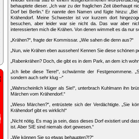
behauptete dieser. „Ich war zu der fraglichen Zeit überhaupt ni
Dorf bei Berlin.“ Er nannte den Namen und fügte hinzu: „Bei
Krähendorf. Meine Schwester ist vor kurzem dort hingezogen
besuchen, aber leider war sie nicht da. Das war aber ni
interessierten mich die Krähen. Von denen wimmelt es da nur s
„Krähen?“, fragte der Kommissar. „Wie sahen die denn aus?“
„Nun, wie Krähen eben aussehen! Kennen Sie diese schönen p
„Rabenkrähen? Doch, die gibt es in dem Park, an dem ich wohn
„Ich liebe diese Tiere!“, schwärmte der Festgenommene. „S
sondern auch sehr klug –“
„Wahrscheinlich klüger als Sie!“, unterbrach Kuhlmann ihn brüs
Märchen vom Krähendorf.“
„Wieso Märchen?“, entrüstete sich der Verdächtigte. „Sie kö
Krähendorf gibt es wirklich!“
„Nicht nötig. Es mag ja sein, dass dieses Dorf existiert und da
ist. Aber SIE sind niemals dort gewesen.“
„Wie können Sie so etwas behaupten?!?“