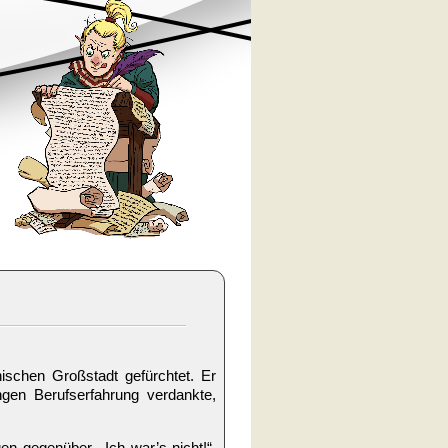
ischen Großstadt gefürchtet. Er
ngen Berufserfahrung verdankte,
 gegenüber. „Ich war’s nicht!“,