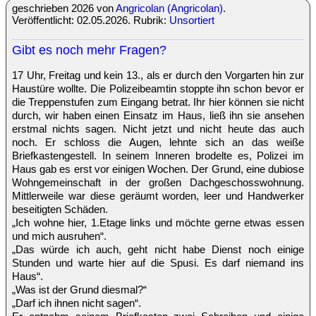
geschrieben 2026 von
Angricolan (Angricolan)
.
Veröffentlicht: 02.05.2026. Rubrik:
Unsortiert
Gibt es noch mehr Fragen?
17 Uhr, Freitag und kein 13., als er durch den Vorgarten hin zur
Haustüre wollte. Die Polizeibeamtin stoppte ihn schon bevor er
die Treppenstufen zum Eingang betrat. Ihr hier können sie nicht
durch, wir haben einen Einsatz im Haus, ließ ihn sie ansehen
erstmal nichts sagen. Nicht jetzt und nicht heute das auch
noch. Er schloss die Augen, lehnte sich an das weiße
Briefkastengestell. In seinem Inneren brodelte es, Polizei im
Haus gab es erst vor einigen Wochen. Der Grund, eine dubiose
Wohngemeinschaft in der großen Dachgeschosswohnung.
Mittlerweile war diese geräumt worden, leer und Handwerker
beseitigten Schäden.
„Ich wohne hier, 1.Etage links und möchte gerne etwas essen
und mich ausruhen“.
„Das würde ich auch, geht nicht habe Dienst noch einige
Stunden und warte hier auf die Spusi. Es darf niemand ins
Haus“.
„Was ist der Grund diesmal?“
„Darf ich ihnen nicht sagen“.