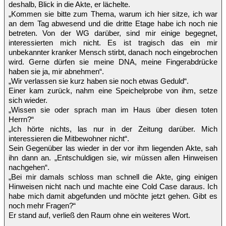
deshalb, Blick in die Akte, er lächelte.
„Kommen sie bitte zum Thema, warum ich hier sitze, ich war
an dem Tag abwesend und die dritte Etage habe ich noch nie
betreten. Von der WG darüber, sind mir einige begegnet,
interessierten mich nicht. Es ist tragisch das ein mir
unbekannter kranker Mensch stirbt, danach noch eingebrochen
wird. Gerne dürfen sie meine DNA, meine Fingerabdrücke
haben sie ja, mir abnehmen“.
„Wir verlassen sie kurz haben sie noch etwas Geduld“.
Einer kam zurück, nahm eine Speichelprobe von ihm, setze
sich wieder.
„Wissen sie oder sprach man im Haus über diesen toten
Herrn?“
„Ich hörte nichts, las nur in der Zeitung darüber. Mich
interessieren die Mitbewohner nicht“.
Sein Gegenüber las wieder in der vor ihm liegenden Akte, sah
ihn dann an. „Entschuldigen sie, wir müssen allen Hinweisen
nachgehen“.
„Bei mir damals schloss man schnell die Akte, ging einigen
Hinweisen nicht nach und machte eine Cold Case daraus. Ich
habe mich damit abgefunden und möchte jetzt gehen. Gibt es
noch mehr Fragen?“
Er stand auf, verließ den Raum ohne ein weiteres Wort.