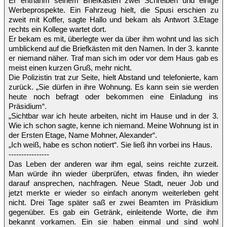
Er entnahm seinem Briefkasten zwei Schreiben und einige
Werbeprospekte. Ein Fahrzeug hielt, die Spusi erschien zu
zweit mit Koffer, sagte Hallo und bekam als Antwort 3.Etage
rechts ein Kollege wartet dort.
Er bekam es mit, überlegte wer da über ihm wohnt und las sich
umblickend auf die Briefkästen mit den Namen. In der 3. kannte
er niemand näher. Traf man sich im oder vor dem Haus gab es
meist einen kurzen Gruß, mehr nicht.
Die Polizistin trat zur Seite, hielt Abstand und telefonierte, kam
zurück. „Sie dürfen in ihre Wohnung. Es kann sein sie werden
heute noch befragt oder bekommen eine Einladung ins
Präsidium“.
„Sichtbar war ich heute arbeiten, nicht im Hause und in der 3.
Wie ich schon sagte, kenne ich niemand. Meine Wohnung ist in
der Ersten Etage, Name Mohner, Alexander“.
„Ich weiß, habe es schon notiert“. Sie ließ ihn vorbei ins Haus.
----------------
Das Leben der anderen war ihm egal, seins reichte zurzeit.
Man würde ihn wieder überprüfen, etwas finden, ihn wieder
darauf ansprechen, nachfragen. Neue Stadt, neuer Job und
jetzt merkte er wieder so einfach anonym weiterleben geht
nicht. Drei Tage später saß er zwei Beamten im Präsidium
gegenüber. Es gab ein Getränk, einleitende Worte, die ihm
bekannt vorkamen. Ein sie haben einmal und sind wohl