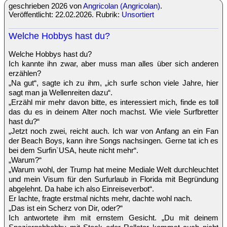
geschrieben 2026 von
Angricolan (Angricolan)
.
Veröffentlicht: 22.02.2026. Rubrik:
Unsortiert
Welche Hobbys hast du?
Welche Hobbys hast du?
Ich kannte ihn zwar, aber muss man alles über sich anderen
erzählen?
„Na gut“, sagte ich zu ihm, „ich surfe schon viele Jahre, hier
sagt man ja Wellenreiten dazu“.
„Erzähl mir mehr davon bitte, es interessiert mich, finde es toll
das du es in deinem Alter noch machst. Wie viele Surfbretter
hast du?“
„Jetzt noch zwei, reicht auch. Ich war von Anfang an ein Fan
der Beach Boys, kann ihre Songs nachsingen. Gerne tat ich es
bei dem Surfin`USA, heute nicht mehr“.
„Warum?“
„Warum wohl, der Trump hat meine Mediale Welt durchleuchtet
und mein Visum für den Surfurlaub in Florida mit Begründung
abgelehnt. Da habe ich also Einreiseverbot“.
Er lachte, fragte erstmal nichts mehr, dachte wohl nach.
„Das ist ein Scherz von Dir, oder?“
Ich antwortete ihm mit ernstem Gesicht. „Du mit deinem