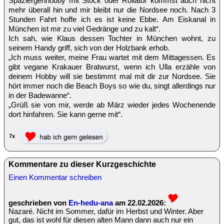
Spaziergehhobby mit Stock oder Rollator kommst auch nicht
mehr überall hin und mir bleibt nur die Nordsee noch. Nach 3
Stunden Fahrt hoffe ich es ist keine Ebbe. Am Eiskanal in
München ist mir zu viel Gedränge und zu kalt“.
Ich sah, wie Klaus dessen Tochter in München wohnt, zu
seinem Handy griff, sich von der Holzbank erhob.
„Ich muss weiter, meine Frau wartet mit dem Mittagessen. Es
gibt vegane Krakauer Bratwurst, wenn ich Ulla erzähle von
deinem Hobby will sie bestimmt mal mit dir zur Nordsee. Sie
hört immer noch die Beach Boys so wie du, singt allerdings nur
in der Badewanne“.
„Grüß sie von mir, werde ab März wieder jedes Wochenende
dort hinfahren. Sie kann gerne mit“.
7x
Kommentare zu dieser Kurzgeschichte
Einen Kommentar schreiben
geschrieben von
En-hedu-ana
am 22.02.2026:
Nazaré. Nicht im Sommer, dafür im Herbst und Winter. Aber
gut, das ist wohl für diesen alten Mann dann auch nur ein